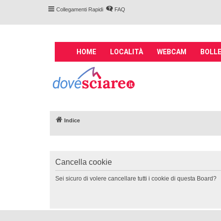
Collegamenti Rapidi
FAQ
M
HOME
LOCALITÀ
WEBCAM
BOLLE
a
i
Forum DoveSciare.
n
impianti a fune, 
n
Parliamo nel forum di località sciis
a
v
Indice
i
g
a
t
Cancella cookie
i
o
Sei sicuro di volere cancellare tutti i cookie di questa Board?
n