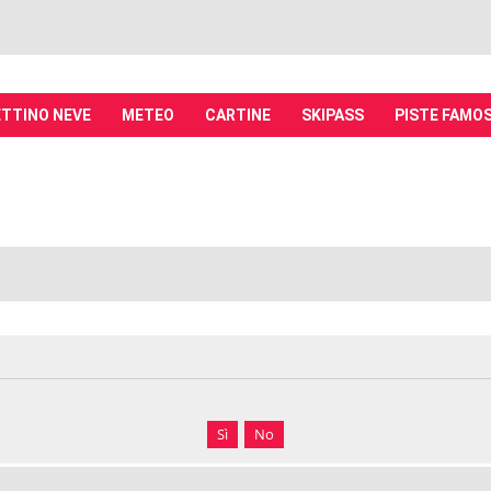
TTINO NEVE
METEO
CARTINE
SKIPASS
PISTE FAMO
it - Discussioni su località sciistiche,
piste, sci e materiali
tiche, piste sci, funivie e molto altro