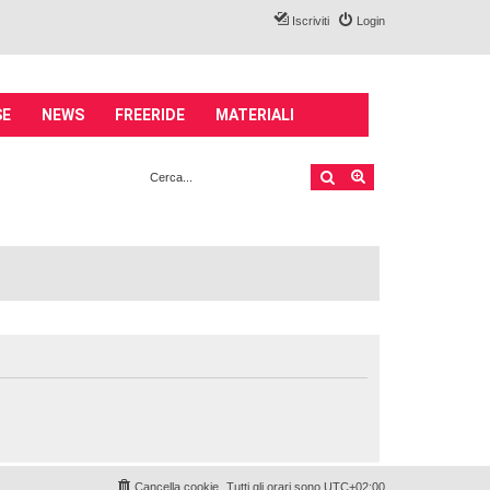
Iscriviti
Login
SE
NEWS
FREERIDE
MATERIALI
Cerca
Ricerca avanzata
Cancella cookie
Tutti gli orari sono
UTC+02:00