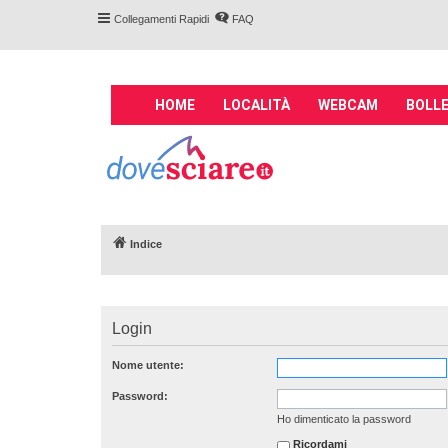
Collegamenti Rapidi
FAQ
M
HOME
LOCALITÀ
WEBCAM
BOLLE
a
i
Forum DoveSciare.
n
impianti a fune, 
n
Parliamo nel forum di località sciis
a
v
Indice
i
g
a
t
Login
i
o
Nome utente:
n
Password:
Ho dimenticato la password
Ricordami