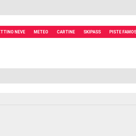
TTINO NEVE
METEO
CARTINE
SKIPASS
PISTE FAMO
it - Discussioni su località sciistiche,
piste, sci e materiali
tiche, piste sci, funivie e molto altro