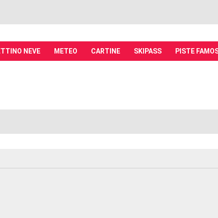
TTINO NEVE
METEO
CARTINE
SKIPASS
PISTE FAMO
it - Discussioni su località sciistiche,
piste, sci e materiali
tiche, piste sci, funivie e molto altro