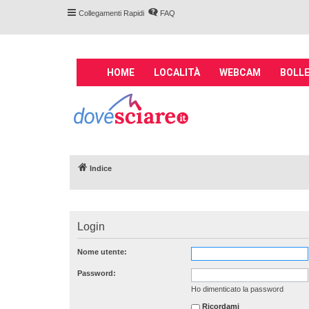
Collegamenti Rapidi
FAQ
M
HOME
LOCALITÀ
WEBCAM
BOLLE
a
i
Forum DoveSciare.
n
impianti a fune, 
n
Parliamo nel forum di località sciis
a
v
Indice
i
g
a
t
Login
i
o
Nome utente:
n
Password:
Ho dimenticato la password
Ricordami