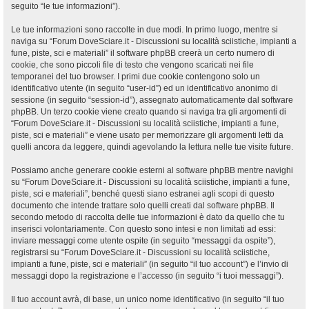
seguito “le tue informazioni”).
Le tue informazioni sono raccolte in due modi. In primo luogo, mentre si
naviga su “Forum DoveSciare.it - Discussioni su località sciistiche, impianti a
fune, piste, sci e materiali” il software phpBB creerà un certo numero di
cookie, che sono piccoli file di testo che vengono scaricati nei file
temporanei del tuo browser. I primi due cookie contengono solo un
identificativo utente (in seguito “user-id”) ed un identificativo anonimo di
sessione (in seguito “session-id”), assegnato automaticamente dal software
phpBB. Un terzo cookie viene creato quando si naviga tra gli argomenti di
“Forum DoveSciare.it - Discussioni su località sciistiche, impianti a fune,
piste, sci e materiali” e viene usato per memorizzare gli argomenti letti da
quelli ancora da leggere, quindi agevolando la lettura nelle tue visite future.
Possiamo anche generare cookie esterni al software phpBB mentre navighi
su “Forum DoveSciare.it - Discussioni su località sciistiche, impianti a fune,
piste, sci e materiali”, benché questi siano estranei agli scopi di questo
documento che intende trattare solo quelli creati dal software phpBB. Il
secondo metodo di raccolta delle tue informazioni è dato da quello che tu
inserisci volontariamente. Con questo sono intesi e non limitati ad essi:
inviare messaggi come utente ospite (in seguito “messaggi da ospite”),
registrarsi su “Forum DoveSciare.it - Discussioni su località sciistiche,
impianti a fune, piste, sci e materiali” (in seguito “il tuo account”) e l’invio di
messaggi dopo la registrazione e l’accesso (in seguito “i tuoi messaggi”).
Il tuo account avrà, di base, un unico nome identificativo (in seguito “il tuo