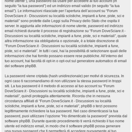
nome utente”), una password da usare per accedere al tuo account (in
seguito “la tua password”) ed un indirizzo email valido (in seguito “la tua
email”). Le informazioni rilasciate per l’apertura dell’account su “Forum
DoveSciare.it - Discussioni su località sciistiche, impianti a fune, piste, sci e
materiali” sono protette dalle Leggi sulla Privacy dello Stato che ospita il
server. In aggiunta alle informazioni di nome utente, password ed indirizzo
email richiesti durante il processo di registrazione su “Forum DoveSciare.it -
Discussioni su località sciistiche, impianti a fune, piste, sci e materiali”, quale
altra informazione sia obbligatoria o opzionale, è a totale discrezione di
“Forum DoveSciare.it - Discussioni su località sciistiche, impianti a fune,
piste, sci e materiali”. In tutti i casi, hai la possibilità di selezionare quali delle
informazioni che hai fornito possano essere rese pubbliche. All’interno del
tuo account, hai facoltà di opt-in o opt-out sul generatore automatico di email
del software phpBB.
La password viene criptata (hash unidirezionale) per motivi di sicurezza. In
ogni caso ti raccomandiamo di non utilizzare la stessa password in troppi
siti. La tua password è il metodo di accesso al tuo account su “Forum
DoveSciare.it - Discussioni su località sciistiche, impianti a fune, piste, sci e
materiali”, quindi proteggila attentamente. Ricorda che in nessuna
circostanza affiliati di “Forum DoveSciare.it - Discussioni su località
sciistiche, impianti a fune, piste, sci e materiali”, phpBB o terzi possono
legittimamente richiedere la tua password. Nel caso dimenticassi la tua
password, puoi utilizzare l’opzione “Ho dimenticato la password” prevista dal
software phpBB. Durante questo procedimento ti verrà richiesto il tuo nome
utente ed indirizzo email, in modo che il software phpBB possa generare
una nuova password che ti permetterà di accedere nuovamente al tuo