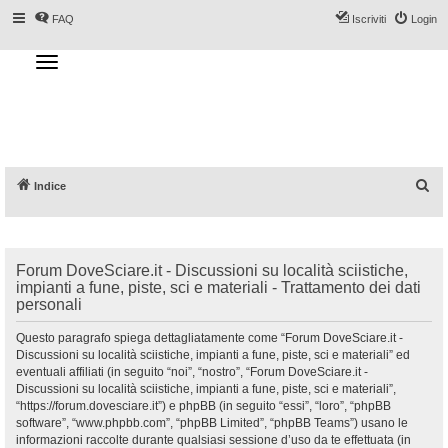
FAQ
Iscriviti
Login
T
o
g
Forum DoveSciare.it - Discussioni su
g
l
località sciistiche, impianti a fune, piste, sci
e
n
e materiali
a
v
i
g
a
C
Indice
t
i
e
o
n
r
c
Forum DoveSciare.it - Discussioni su località sciistiche,
a
impianti a fune, piste, sci e materiali - Trattamento dei dati
personali
Questo paragrafo spiega dettagliatamente come “Forum DoveSciare.it -
Discussioni su località sciistiche, impianti a fune, piste, sci e materiali” ed
eventuali affiliati (in seguito “noi”, “nostro”, “Forum DoveSciare.it -
Discussioni su località sciistiche, impianti a fune, piste, sci e materiali”,
“https://forum.dovesciare.it”) e phpBB (in seguito “essi”, “loro”, “phpBB
software”, “www.phpbb.com”, “phpBB Limited”, “phpBB Teams”) usano le
informazioni raccolte durante qualsiasi sessione d’uso da te effettuata (in