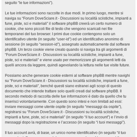
seguito “le tue informazioni”).
Le tue informazioni sono raccolte in due modi. In primo luogo, mentre si
naviga su “Forum DoveSciare.it - Discussioni su località sciistiche, impianti a
fune, piste, sci e materiali” il software phpBB creerà un certo numero di
cookie, che sono piccoli file di testo che vengono scaricati nei file
temporanei del tuo browser. I primi due cookie contengono solo un
identificativo utente (in seguito “user-id”) ed un identificativo anonimo di
sessione (in seguito “session-id”), assegnato automaticamente dal software
phpBB. Un terzo cookie viene creato quando si naviga tra gli argomenti di
“Forum DoveSciare.it - Discussioni su località sciistiche, impianti a fune,
piste, sci e materiali” e viene usato per memorizzare gli argomenti letti da
quelli ancora da leggere, quindi agevolando la lettura nelle tue visite future.
Possiamo anche generare cookie esterni al software phpBB mentre navighi
su “Forum DoveSciare.it - Discussioni su località sciistiche, impianti a fune,
piste, sci e materiali”, benché questi siano estranei agli scopi di questo
documento che intende trattare solo quelli creati dal software phpBB. Il
secondo metodo di raccolta delle tue informazioni è dato da quello che tu
inserisci volontariamente. Con questo sono intesi e non limitati ad essi:
inviare messaggi come utente ospite (in seguito “messaggi da ospite”),
registrarsi su “Forum DoveSciare.it - Discussioni su località sciistiche,
impianti a fune, piste, sci e materiali” (in seguito “il tuo account”) e l’invio di
messaggi dopo la registrazione e l’accesso (in seguito “i tuoi messaggi”).
Il tuo account avrà, di base, un unico nome identificativo (in seguito “il tuo