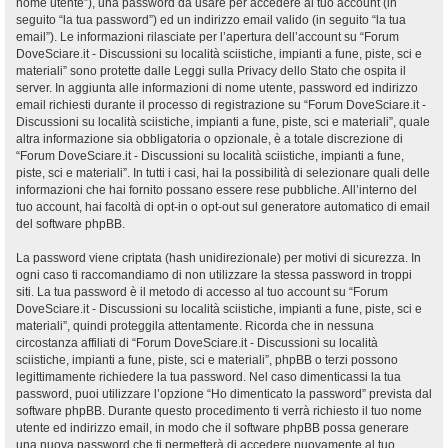
nome utente”), una password da usare per accedere al tuo account (in
seguito “la tua password”) ed un indirizzo email valido (in seguito “la tua
email”). Le informazioni rilasciate per l’apertura dell’account su “Forum
DoveSciare.it - Discussioni su località sciistiche, impianti a fune, piste, sci e
materiali” sono protette dalle Leggi sulla Privacy dello Stato che ospita il
server. In aggiunta alle informazioni di nome utente, password ed indirizzo
email richiesti durante il processo di registrazione su “Forum DoveSciare.it -
Discussioni su località sciistiche, impianti a fune, piste, sci e materiali”, quale
altra informazione sia obbligatoria o opzionale, è a totale discrezione di
“Forum DoveSciare.it - Discussioni su località sciistiche, impianti a fune,
piste, sci e materiali”. In tutti i casi, hai la possibilità di selezionare quali delle
informazioni che hai fornito possano essere rese pubbliche. All’interno del
tuo account, hai facoltà di opt-in o opt-out sul generatore automatico di email
del software phpBB.
La password viene criptata (hash unidirezionale) per motivi di sicurezza. In
ogni caso ti raccomandiamo di non utilizzare la stessa password in troppi
siti. La tua password è il metodo di accesso al tuo account su “Forum
DoveSciare.it - Discussioni su località sciistiche, impianti a fune, piste, sci e
materiali”, quindi proteggila attentamente. Ricorda che in nessuna
circostanza affiliati di “Forum DoveSciare.it - Discussioni su località
sciistiche, impianti a fune, piste, sci e materiali”, phpBB o terzi possono
legittimamente richiedere la tua password. Nel caso dimenticassi la tua
password, puoi utilizzare l’opzione “Ho dimenticato la password” prevista dal
software phpBB. Durante questo procedimento ti verrà richiesto il tuo nome
utente ed indirizzo email, in modo che il software phpBB possa generare
una nuova password che ti permetterà di accedere nuovamente al tuo