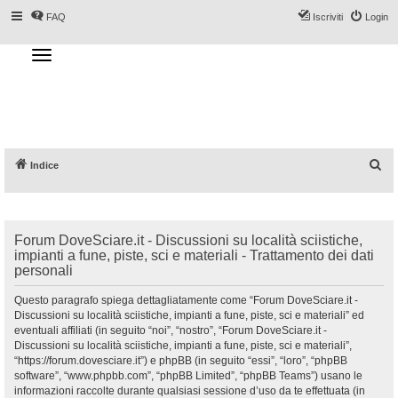
FAQ
Iscriviti
Login
T
o
g
Forum DoveSciare.it - Discussioni su
g
l
località sciistiche, impianti a fune, piste, sci
e
n
e materiali
a
v
i
g
a
C
Indice
t
i
e
o
n
r
c
Forum DoveSciare.it - Discussioni su località sciistiche,
a
impianti a fune, piste, sci e materiali - Trattamento dei dati
personali
Questo paragrafo spiega dettagliatamente come “Forum DoveSciare.it -
Discussioni su località sciistiche, impianti a fune, piste, sci e materiali” ed
eventuali affiliati (in seguito “noi”, “nostro”, “Forum DoveSciare.it -
Discussioni su località sciistiche, impianti a fune, piste, sci e materiali”,
“https://forum.dovesciare.it”) e phpBB (in seguito “essi”, “loro”, “phpBB
software”, “www.phpbb.com”, “phpBB Limited”, “phpBB Teams”) usano le
informazioni raccolte durante qualsiasi sessione d’uso da te effettuata (in