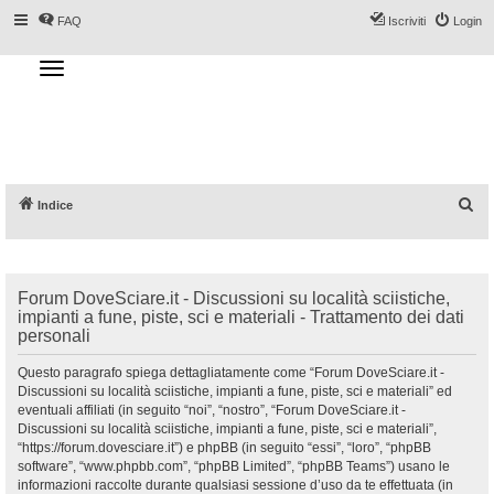
FAQ
Iscriviti
Login
T
o
g
Forum DoveSciare.it - Discussioni su
g
l
località sciistiche, impianti a fune, piste, sci
e
n
e materiali
a
v
i
g
a
C
Indice
t
i
e
o
n
r
c
Forum DoveSciare.it - Discussioni su località sciistiche,
a
impianti a fune, piste, sci e materiali - Trattamento dei dati
personali
Questo paragrafo spiega dettagliatamente come “Forum DoveSciare.it -
Discussioni su località sciistiche, impianti a fune, piste, sci e materiali” ed
eventuali affiliati (in seguito “noi”, “nostro”, “Forum DoveSciare.it -
Discussioni su località sciistiche, impianti a fune, piste, sci e materiali”,
“https://forum.dovesciare.it”) e phpBB (in seguito “essi”, “loro”, “phpBB
software”, “www.phpbb.com”, “phpBB Limited”, “phpBB Teams”) usano le
informazioni raccolte durante qualsiasi sessione d’uso da te effettuata (in