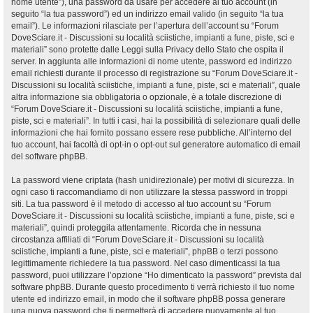
nome utente”), una password da usare per accedere al tuo account (in
seguito “la tua password”) ed un indirizzo email valido (in seguito “la tua
email”). Le informazioni rilasciate per l’apertura dell’account su “Forum
DoveSciare.it - Discussioni su località sciistiche, impianti a fune, piste, sci e
materiali” sono protette dalle Leggi sulla Privacy dello Stato che ospita il
server. In aggiunta alle informazioni di nome utente, password ed indirizzo
email richiesti durante il processo di registrazione su “Forum DoveSciare.it -
Discussioni su località sciistiche, impianti a fune, piste, sci e materiali”, quale
altra informazione sia obbligatoria o opzionale, è a totale discrezione di
“Forum DoveSciare.it - Discussioni su località sciistiche, impianti a fune,
piste, sci e materiali”. In tutti i casi, hai la possibilità di selezionare quali delle
informazioni che hai fornito possano essere rese pubbliche. All’interno del
tuo account, hai facoltà di opt-in o opt-out sul generatore automatico di email
del software phpBB.
La password viene criptata (hash unidirezionale) per motivi di sicurezza. In
ogni caso ti raccomandiamo di non utilizzare la stessa password in troppi
siti. La tua password è il metodo di accesso al tuo account su “Forum
DoveSciare.it - Discussioni su località sciistiche, impianti a fune, piste, sci e
materiali”, quindi proteggila attentamente. Ricorda che in nessuna
circostanza affiliati di “Forum DoveSciare.it - Discussioni su località
sciistiche, impianti a fune, piste, sci e materiali”, phpBB o terzi possono
legittimamente richiedere la tua password. Nel caso dimenticassi la tua
password, puoi utilizzare l’opzione “Ho dimenticato la password” prevista dal
software phpBB. Durante questo procedimento ti verrà richiesto il tuo nome
utente ed indirizzo email, in modo che il software phpBB possa generare
una nuova password che ti permetterà di accedere nuovamente al tuo