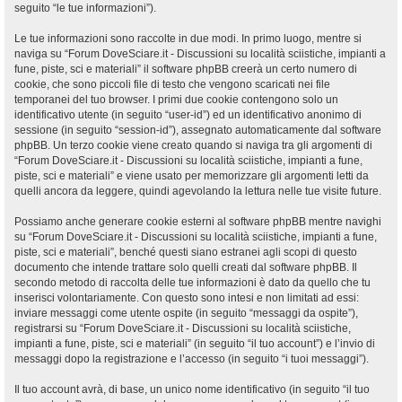
seguito “le tue informazioni”).
Le tue informazioni sono raccolte in due modi. In primo luogo, mentre si
naviga su “Forum DoveSciare.it - Discussioni su località sciistiche, impianti a
fune, piste, sci e materiali” il software phpBB creerà un certo numero di
cookie, che sono piccoli file di testo che vengono scaricati nei file
temporanei del tuo browser. I primi due cookie contengono solo un
identificativo utente (in seguito “user-id”) ed un identificativo anonimo di
sessione (in seguito “session-id”), assegnato automaticamente dal software
phpBB. Un terzo cookie viene creato quando si naviga tra gli argomenti di
“Forum DoveSciare.it - Discussioni su località sciistiche, impianti a fune,
piste, sci e materiali” e viene usato per memorizzare gli argomenti letti da
quelli ancora da leggere, quindi agevolando la lettura nelle tue visite future.
Possiamo anche generare cookie esterni al software phpBB mentre navighi
su “Forum DoveSciare.it - Discussioni su località sciistiche, impianti a fune,
piste, sci e materiali”, benché questi siano estranei agli scopi di questo
documento che intende trattare solo quelli creati dal software phpBB. Il
secondo metodo di raccolta delle tue informazioni è dato da quello che tu
inserisci volontariamente. Con questo sono intesi e non limitati ad essi:
inviare messaggi come utente ospite (in seguito “messaggi da ospite”),
registrarsi su “Forum DoveSciare.it - Discussioni su località sciistiche,
impianti a fune, piste, sci e materiali” (in seguito “il tuo account”) e l’invio di
messaggi dopo la registrazione e l’accesso (in seguito “i tuoi messaggi”).
Il tuo account avrà, di base, un unico nome identificativo (in seguito “il tuo