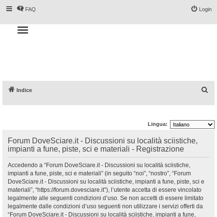
FAQ
Login
T
o
g
Forum DoveSciare.it - Discussioni su
g
l
località sciistiche, impianti a fune, piste, sci
e
n
e materiali
a
v
i
g
a
C
Indice
t
i
e
o
n
r
Lingua:
c
a
Forum DoveSciare.it - Discussioni su località sciistiche,
impianti a fune, piste, sci e materiali - Registrazione
Accedendo a “Forum DoveSciare.it - Discussioni su località sciistiche,
impianti a fune, piste, sci e materiali” (in seguito “noi”, “nostro”, “Forum
DoveSciare.it - Discussioni su località sciistiche, impianti a fune, piste, sci e
materiali”, “https://forum.dovesciare.it”), l’utente accetta di essere vincolato
legalmente alle seguenti condizioni d’uso. Se non accetti di essere limitato
legalmente dalle condizioni d’uso seguenti non utilizzare i servizi offerti da
“Forum DoveSciare.it - Discussioni su località sciistiche, impianti a fune,