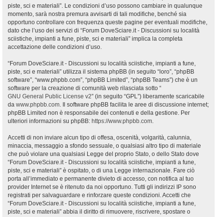
piste, sci e materiali”. Le condizioni d’uso possono cambiare in qualunque
momento, sarà nostra premura avvisarti di tali modifiche, benché sia
opportuno controllare con frequenza queste pagine per eventuali modifiche,
dato che l’uso dei servizi di “Forum DoveSciare.it - Discussioni su località
sciistiche, impianti a fune, piste, sci e materiali” implica la completa
accettazione delle condizioni d’uso.
“Forum DoveSciare.it - Discussioni su località sciistiche, impianti a fune,
piste, sci e materiali” utilizza il sistema phpBB (in seguito “loro”, “phpBB
software”, “www.phpbb.com”, “phpBB Limited”, “phpBB Teams”) che è un
software per la creazione di comunità web rilasciata sotto “
GNU General Public License v2
” (in seguito “GPL”) liberamente scaricabile
da
www.phpbb.com
. Il software phpBB facilita le aree di discussione internet;
phpBB Limited non è responsabile dei contenuti e della gestione. Per
ulteriori informazioni su phpBB:
https://www.phpbb.com
.
Accetti di non inviare alcun tipo di offesa, oscenità, volgarità, calunnia,
minaccia, messaggio a sfondo sessuale, o qualsiasi altro tipo di materiale
che può violare una qualsiasi Legge del proprio Stato, o dello Stato dove
“Forum DoveSciare.it - Discussioni su località sciistiche, impianti a fune,
piste, sci e materiali” è ospitato, o di una Legge internazionale. Fare ciò
porta all’immediato e permanente divieto di accesso, con notifica al tuo
provider Internet se è ritenuto da noi opportuno. Tutti gli indirizzi IP sono
registrati per salvaguardare e rinforzare queste condizioni. Accetti che
“Forum DoveSciare.it - Discussioni su località sciistiche, impianti a fune,
piste, sci e materiali” abbia il diritto di rimuovere, riscrivere, spostare o