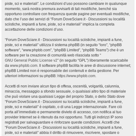
piste, sci e materiali”. Le condizioni d’uso possono cambiare in qualunque
momento, sarà nostra premura avvisarti di tali modifiche, benché sia
opportuno controllare con frequenza queste pagine per eventuali modifiche,
dato che l’uso dei servizi di “Forum DoveSciare.it - Discussioni su località
sciistiche, impianti a fune, piste, sci e materiali” implica la completa
accettazione delle condizioni d’uso.
“Forum DoveSciare.it - Discussioni su località sciistiche, impianti a fune,
piste, sci e materiali” utilizza il sistema phpBB (in seguito “loro”, “phpBB
software”, “www.phpbb.com”, “phpBB Limited”, “phpBB Teams”) che è un
software per la creazione di comunità web rilasciata sotto “
GNU General Public License v2
” (in seguito “GPL”) liberamente scaricabile
da
www.phpbb.com
. Il software phpBB facilita le aree di discussione internet;
phpBB Limited non è responsabile dei contenuti e della gestione. Per
ulteriori informazioni su phpBB:
https://www.phpbb.com
.
Accetti di non inviare alcun tipo di offesa, oscenità, volgarità, calunnia,
minaccia, messaggio a sfondo sessuale, o qualsiasi altro tipo di materiale
che può violare una qualsiasi Legge del proprio Stato, o dello Stato dove
“Forum DoveSciare.it - Discussioni su località sciistiche, impianti a fune,
piste, sci e materiali” è ospitato, o di una Legge internazionale. Fare ciò
porta all’immediato e permanente divieto di accesso, con notifica al tuo
provider Internet se è ritenuto da noi opportuno. Tutti gli indirizzi IP sono
registrati per salvaguardare e rinforzare queste condizioni. Accetti che
“Forum DoveSciare.it - Discussioni su località sciistiche, impianti a fune,
piste, sci e materiali” abbia il diritto di rimuovere, riscrivere, spostare o