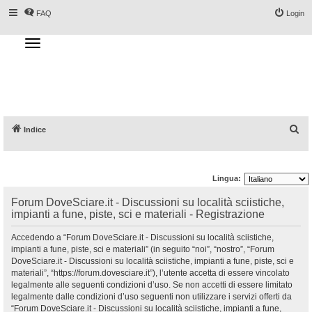
FAQ
Login
T
o
g
Forum DoveSciare.it - Discussioni su
g
l
località sciistiche, impianti a fune, piste, sci
e
n
e materiali
a
v
i
g
a
C
Indice
t
i
e
o
n
r
Lingua:
c
a
Forum DoveSciare.it - Discussioni su località sciistiche,
impianti a fune, piste, sci e materiali - Registrazione
Accedendo a “Forum DoveSciare.it - Discussioni su località sciistiche,
impianti a fune, piste, sci e materiali” (in seguito “noi”, “nostro”, “Forum
DoveSciare.it - Discussioni su località sciistiche, impianti a fune, piste, sci e
materiali”, “https://forum.dovesciare.it”), l’utente accetta di essere vincolato
legalmente alle seguenti condizioni d’uso. Se non accetti di essere limitato
legalmente dalle condizioni d’uso seguenti non utilizzare i servizi offerti da
“Forum DoveSciare.it - Discussioni su località sciistiche, impianti a fune,