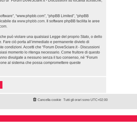
zi di “Forum DoveSciare.it - Discussioni su località sciistiche,
hpBB software”, “www.phpbb.com”, “phpBB Limited”, “phpBB
ricabile da
www.phpbb.com
. Il software phpBB facilita le aree
.com
.
e che può violare una qualsiasi Legge del proprio Stato, o dello
le. Fare ciò porta all’immediato e permanente divieto di
este condizioni. Accetti che “Forum DoveSciare.it - Discussioni
qualsiasi momento lo ritenga necessario. Come fruitore di questo
aranno divulgate a nessuno senza il tuo consenso, né “Forum
olazione al sistema che possa compromettere queste
Cancella cookie
Tutti gli orari sono
UTC+02:00