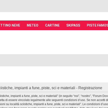
TTINO NEVE
METEO
CARTINE
SKIPASS
PISTE FAMO
it - Discussioni su località sciistiche,
piste, sci e materiali
tiche, piste sci, funivie e molto altro
istiche, impianti a fune, piste, sci e materiali - Registrazione
iche, impianti a fune, piste, sci e materiali” (in seguito “noi”, “nostro”, “Forum Dove
e accetta di essere vincolato legalmente alle seguenti condizioni d’uso. Se non accetti
ssioni su località sciistiche, impianti a fune, piste, sci e materiali”. Le condizion