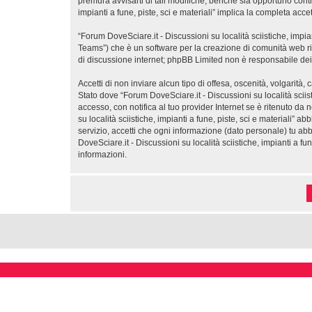
premura avvisarti di tali modifiche, benché sia opportuno contr
impianti a fune, piste, sci e materiali” implica la completa acc
“Forum DoveSciare.it - Discussioni su località sciistiche, impi
Teams”) che è un software per la creazione di comunità web ril
di discussione internet; phpBB Limited non è responsabile dei 
Accetti di non inviare alcun tipo di offesa, oscenità, volgarità
Stato dove “Forum DoveSciare.it - Discussioni su località sciist
accesso, con notifica al tuo provider Internet se è ritenuto da 
su località sciistiche, impianti a fune, piste, sci e materiali” 
servizio, accetti che ogni informazione (dato personale) tu a
DoveSciare.it - Discussioni su località sciistiche, impianti a 
informazioni.