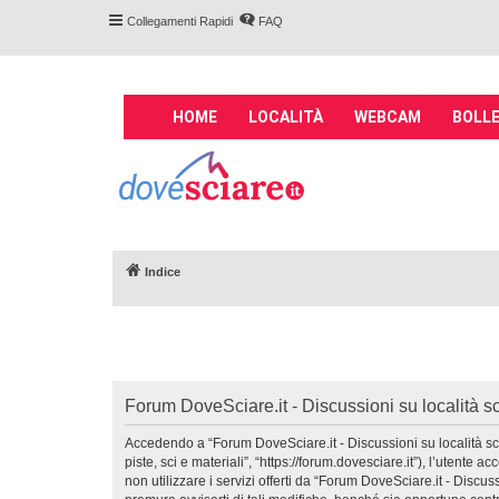
Collegamenti Rapidi
FAQ
M
HOME
LOCALITÀ
WEBCAM
BOLLE
a
i
Forum DoveSciare.
n
impianti a fune, 
n
Parliamo nel forum di località sciis
a
v
Indice
i
g
a
t
i
o
Forum DoveSciare.it - Discussioni su località sci
n
Accedendo a “Forum DoveSciare.it - Discussioni su località sciist
piste, sci e materiali”, “https://forum.dovesciare.it”), l’utent
non utilizzare i servizi offerti da “Forum DoveSciare.it - Discu