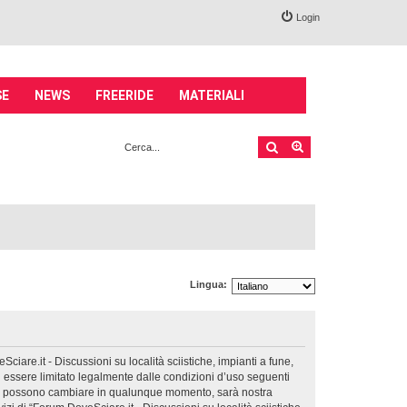
Login
SE
NEWS
FREERIDE
MATERIALI
Cerca
Ricerca avanzata
Lingua:
Sciare.it - Discussioni su località sciistiche, impianti a fune,
 di essere limitato legalmente dalle condizioni d’uso seguenti
i d’uso possono cambiare in qualunque momento, sarà nostra