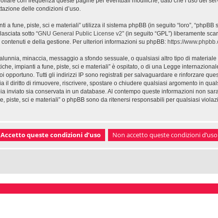
ollare con frequenza queste pagine per eventuali modifiche, dato che l’uso dei servi
ettazione delle condizioni d’uso.
anti a fune, piste, sci e materiali” utilizza il sistema phpBB (in seguito “loro”, “p
asciata sotto “
GNU General Public License v2
” (in seguito “GPL”) liberamente sca
contenuti e della gestione. Per ulteriori informazioni su phpBB:
https://www.phpbb
, calunnia, minaccia, messaggio a sfondo sessuale, o qualsiasi altro tipo di material
iche, impianti a fune, piste, sci e materiali” è ospitato, o di una Legge internaziona
noi opportuno. Tutti gli indirizzi IP sono registrati per salvaguardare e rinforzare qu
abbia il diritto di rimuovere, riscrivere, spostare o chiudere qualsiasi argomento in 
bbia inviato sia conservata in un database. Al contempo queste informazioni non s
fune, piste, sci e materiali” o phpBB sono da ritenersi responsabili per qualsiasi vi