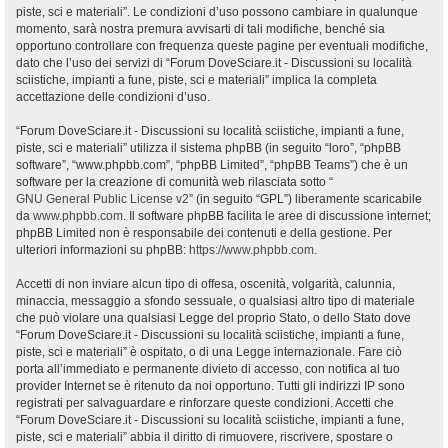
piste, sci e materiali”. Le condizioni d’uso possono cambiare in qualunque
momento, sarà nostra premura avvisarti di tali modifiche, benché sia
opportuno controllare con frequenza queste pagine per eventuali modifiche,
dato che l’uso dei servizi di “Forum DoveSciare.it - Discussioni su località
sciistiche, impianti a fune, piste, sci e materiali” implica la completa
accettazione delle condizioni d’uso.
“Forum DoveSciare.it - Discussioni su località sciistiche, impianti a fune,
piste, sci e materiali” utilizza il sistema phpBB (in seguito “loro”, “phpBB
software”, “www.phpbb.com”, “phpBB Limited”, “phpBB Teams”) che è un
software per la creazione di comunità web rilasciata sotto “
GNU General Public License v2
” (in seguito “GPL”) liberamente scaricabile
da
www.phpbb.com
. Il software phpBB facilita le aree di discussione internet;
phpBB Limited non è responsabile dei contenuti e della gestione. Per
ulteriori informazioni su phpBB:
https://www.phpbb.com
.
Accetti di non inviare alcun tipo di offesa, oscenità, volgarità, calunnia,
minaccia, messaggio a sfondo sessuale, o qualsiasi altro tipo di materiale
che può violare una qualsiasi Legge del proprio Stato, o dello Stato dove
“Forum DoveSciare.it - Discussioni su località sciistiche, impianti a fune,
piste, sci e materiali” è ospitato, o di una Legge internazionale. Fare ciò
porta all’immediato e permanente divieto di accesso, con notifica al tuo
provider Internet se è ritenuto da noi opportuno. Tutti gli indirizzi IP sono
registrati per salvaguardare e rinforzare queste condizioni. Accetti che
“Forum DoveSciare.it - Discussioni su località sciistiche, impianti a fune,
piste, sci e materiali” abbia il diritto di rimuovere, riscrivere, spostare o