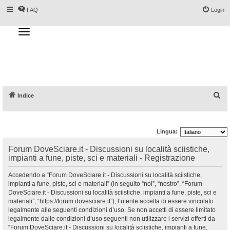
FAQ
Login
T
o
g
Forum DoveSciare.it - Discussioni su
g
l
località sciistiche, impianti a fune, piste, sci
e
n
e materiali
a
v
i
g
a
C
Indice
t
i
e
o
n
r
Lingua:
c
a
Forum DoveSciare.it - Discussioni su località sciistiche,
impianti a fune, piste, sci e materiali - Registrazione
Accedendo a “Forum DoveSciare.it - Discussioni su località sciistiche,
impianti a fune, piste, sci e materiali” (in seguito “noi”, “nostro”, “Forum
DoveSciare.it - Discussioni su località sciistiche, impianti a fune, piste, sci e
materiali”, “https://forum.dovesciare.it”), l’utente accetta di essere vincolato
legalmente alle seguenti condizioni d’uso. Se non accetti di essere limitato
legalmente dalle condizioni d’uso seguenti non utilizzare i servizi offerti da
“Forum DoveSciare.it - Discussioni su località sciistiche, impianti a fune,