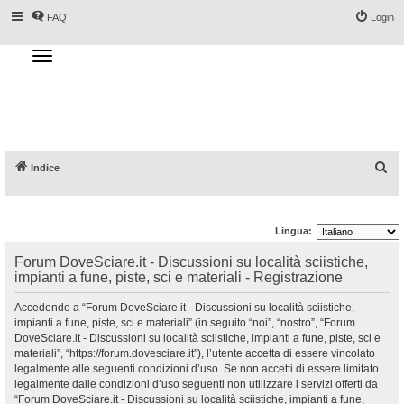
FAQ
Login
T
o
g
Forum DoveSciare.it - Discussioni su
g
l
località sciistiche, impianti a fune, piste, sci
e
n
e materiali
a
v
i
g
a
C
Indice
t
i
e
o
n
r
Lingua:
c
a
Forum DoveSciare.it - Discussioni su località sciistiche,
impianti a fune, piste, sci e materiali - Registrazione
Accedendo a “Forum DoveSciare.it - Discussioni su località sciistiche,
impianti a fune, piste, sci e materiali” (in seguito “noi”, “nostro”, “Forum
DoveSciare.it - Discussioni su località sciistiche, impianti a fune, piste, sci e
materiali”, “https://forum.dovesciare.it”), l’utente accetta di essere vincolato
legalmente alle seguenti condizioni d’uso. Se non accetti di essere limitato
legalmente dalle condizioni d’uso seguenti non utilizzare i servizi offerti da
“Forum DoveSciare.it - Discussioni su località sciistiche, impianti a fune,