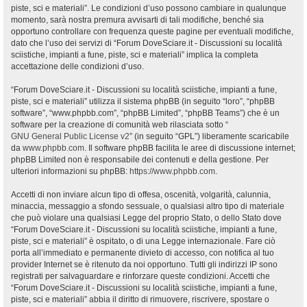
piste, sci e materiali”. Le condizioni d’uso possono cambiare in qualunque
momento, sarà nostra premura avvisarti di tali modifiche, benché sia
opportuno controllare con frequenza queste pagine per eventuali modifiche,
dato che l’uso dei servizi di “Forum DoveSciare.it - Discussioni su località
sciistiche, impianti a fune, piste, sci e materiali” implica la completa
accettazione delle condizioni d’uso.
“Forum DoveSciare.it - Discussioni su località sciistiche, impianti a fune,
piste, sci e materiali” utilizza il sistema phpBB (in seguito “loro”, “phpBB
software”, “www.phpbb.com”, “phpBB Limited”, “phpBB Teams”) che è un
software per la creazione di comunità web rilasciata sotto “
GNU General Public License v2
” (in seguito “GPL”) liberamente scaricabile
da
www.phpbb.com
. Il software phpBB facilita le aree di discussione internet;
phpBB Limited non è responsabile dei contenuti e della gestione. Per
ulteriori informazioni su phpBB:
https://www.phpbb.com
.
Accetti di non inviare alcun tipo di offesa, oscenità, volgarità, calunnia,
minaccia, messaggio a sfondo sessuale, o qualsiasi altro tipo di materiale
che può violare una qualsiasi Legge del proprio Stato, o dello Stato dove
“Forum DoveSciare.it - Discussioni su località sciistiche, impianti a fune,
piste, sci e materiali” è ospitato, o di una Legge internazionale. Fare ciò
porta all’immediato e permanente divieto di accesso, con notifica al tuo
provider Internet se è ritenuto da noi opportuno. Tutti gli indirizzi IP sono
registrati per salvaguardare e rinforzare queste condizioni. Accetti che
“Forum DoveSciare.it - Discussioni su località sciistiche, impianti a fune,
piste, sci e materiali” abbia il diritto di rimuovere, riscrivere, spostare o