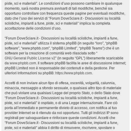
piste, sci e materiali”. Le condizioni d’uso possono cambiare in qualunque
momento, sarà nostra premura avvisarti di tali modifiche, benché sia
opportuno controllare con frequenza queste pagine per eventuali modifiche,
dato che l’uso dei servizi di “Forum DoveSciare.it - Discussioni su località
sciistiche, impianti a fune, piste, sci e materiali” implica la completa
accettazione delle condizioni d’uso.
“Forum DoveSciare.it - Discussioni su località sciistiche, impianti a fune,
piste, sci e materiali” utilizza il sistema phpBB (in seguito “loro”, “phpBB
software”, “www.phpbb.com”, “phpBB Limited”, “phpBB Teams”) che è un
software per la creazione di comunità web rilasciata sotto “
GNU General Public License v2
” (in seguito “GPL”) liberamente scaricabile
da
www.phpbb.com
. Il software phpBB facilita le aree di discussione internet;
phpBB Limited non è responsabile dei contenuti e della gestione. Per
ulteriori informazioni su phpBB:
https://www.phpbb.com
.
Accetti di non inviare alcun tipo di offesa, oscenità, volgarità, calunnia,
minaccia, messaggio a sfondo sessuale, o qualsiasi altro tipo di materiale
che può violare una qualsiasi Legge del proprio Stato, o dello Stato dove
“Forum DoveSciare.it - Discussioni su località sciistiche, impianti a fune,
piste, sci e materiali” è ospitato, o di una Legge internazionale. Fare ciò
porta all’immediato e permanente divieto di accesso, con notifica al tuo
provider Internet se è ritenuto da noi opportuno. Tutti gli indirizzi IP sono
registrati per salvaguardare e rinforzare queste condizioni. Accetti che
“Forum DoveSciare.it - Discussioni su località sciistiche, impianti a fune,
piste, sci e materiali” abbia il diritto di rimuovere, riscrivere, spostare o