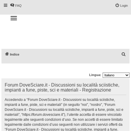
FAQ
Login
T
o
g
Forum DoveSciare.it - Discussioni su
g
l
località sciistiche, impianti a fune, piste, sci
e
n
e materiali
a
v
i
g
a
C
Indice
t
i
e
o
n
r
Lingua:
c
a
Forum DoveSciare.it - Discussioni su località sciistiche,
impianti a fune, piste, sci e materiali - Registrazione
Accedendo a “Forum DoveSciare.it - Discussioni su località sciistiche,
impianti a fune, piste, sci e materiali” (in seguito “noi”, “nostro”, “Forum
DoveSciare.it - Discussioni su località sciistiche, impianti a fune, piste, sci e
materiali”, “https://forum.dovesciare.it”), l’utente accetta di essere vincolato
legalmente alle seguenti condizioni d’uso. Se non accetti di essere limitato
legalmente dalle condizioni d’uso seguenti non utilizzare i servizi offerti da
“Forum DoveSciare.it - Discussioni su località sciistiche, impianti a fune,