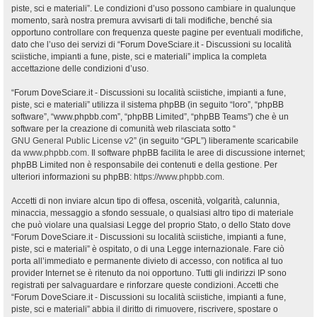
piste, sci e materiali”. Le condizioni d’uso possono cambiare in qualunque
momento, sarà nostra premura avvisarti di tali modifiche, benché sia
opportuno controllare con frequenza queste pagine per eventuali modifiche,
dato che l’uso dei servizi di “Forum DoveSciare.it - Discussioni su località
sciistiche, impianti a fune, piste, sci e materiali” implica la completa
accettazione delle condizioni d’uso.
“Forum DoveSciare.it - Discussioni su località sciistiche, impianti a fune,
piste, sci e materiali” utilizza il sistema phpBB (in seguito “loro”, “phpBB
software”, “www.phpbb.com”, “phpBB Limited”, “phpBB Teams”) che è un
software per la creazione di comunità web rilasciata sotto “
GNU General Public License v2
” (in seguito “GPL”) liberamente scaricabile
da
www.phpbb.com
. Il software phpBB facilita le aree di discussione internet;
phpBB Limited non è responsabile dei contenuti e della gestione. Per
ulteriori informazioni su phpBB:
https://www.phpbb.com
.
Accetti di non inviare alcun tipo di offesa, oscenità, volgarità, calunnia,
minaccia, messaggio a sfondo sessuale, o qualsiasi altro tipo di materiale
che può violare una qualsiasi Legge del proprio Stato, o dello Stato dove
“Forum DoveSciare.it - Discussioni su località sciistiche, impianti a fune,
piste, sci e materiali” è ospitato, o di una Legge internazionale. Fare ciò
porta all’immediato e permanente divieto di accesso, con notifica al tuo
provider Internet se è ritenuto da noi opportuno. Tutti gli indirizzi IP sono
registrati per salvaguardare e rinforzare queste condizioni. Accetti che
“Forum DoveSciare.it - Discussioni su località sciistiche, impianti a fune,
piste, sci e materiali” abbia il diritto di rimuovere, riscrivere, spostare o