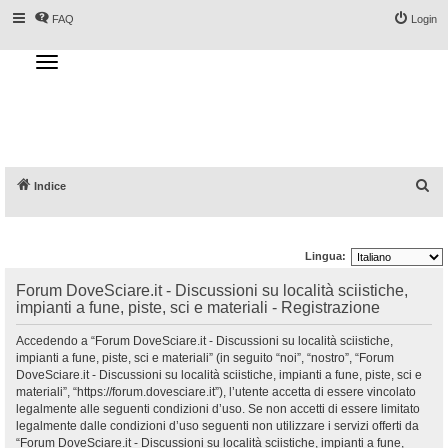
FAQ
Login
T
o
g
Forum DoveSciare.it - Discussioni su
g
l
località sciistiche, impianti a fune, piste, sci
e
n
e materiali
a
v
i
g
a
C
Indice
t
i
e
o
n
r
Lingua:
c
a
Forum DoveSciare.it - Discussioni su località sciistiche,
impianti a fune, piste, sci e materiali - Registrazione
Accedendo a “Forum DoveSciare.it - Discussioni su località sciistiche,
impianti a fune, piste, sci e materiali” (in seguito “noi”, “nostro”, “Forum
DoveSciare.it - Discussioni su località sciistiche, impianti a fune, piste, sci e
materiali”, “https://forum.dovesciare.it”), l’utente accetta di essere vincolato
legalmente alle seguenti condizioni d’uso. Se non accetti di essere limitato
legalmente dalle condizioni d’uso seguenti non utilizzare i servizi offerti da
“Forum DoveSciare.it - Discussioni su località sciistiche, impianti a fune,