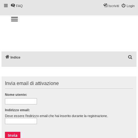
FAQ
Iscriviti
Login
T
o
g
Forum DoveSciare.it - Discussioni su
g
l
località sciistiche, impianti a fune, piste, sci
e
n
e materiali
a
v
i
g
a
C
Indice
t
i
e
o
n
r
c
Invia email di attivazione
a
Nome utente:
Indirizzo email:
Deve essere l’indirizzo email che hai inserito durante la registrazione.