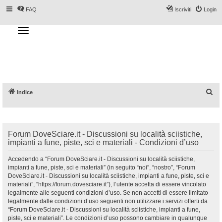
FAQ
Iscriviti
Login
T
o
g
Forum DoveSciare.it - Discussioni su
g
l
località sciistiche, impianti a fune, piste, sci
e
n
e materiali
a
v
i
g
a
C
Indice
t
i
e
o
n
r
c
Forum DoveSciare.it - Discussioni su località sciistiche,
a
impianti a fune, piste, sci e materiali - Condizioni d’uso
Accedendo a “Forum DoveSciare.it - Discussioni su località sciistiche,
impianti a fune, piste, sci e materiali” (in seguito “noi”, “nostro”, “Forum
DoveSciare.it - Discussioni su località sciistiche, impianti a fune, piste, sci e
materiali”, “https://forum.dovesciare.it”), l’utente accetta di essere vincolato
legalmente alle seguenti condizioni d’uso. Se non accetti di essere limitato
legalmente dalle condizioni d’uso seguenti non utilizzare i servizi offerti da
“Forum DoveSciare.it - Discussioni su località sciistiche, impianti a fune,
piste, sci e materiali”. Le condizioni d’uso possono cambiare in qualunque