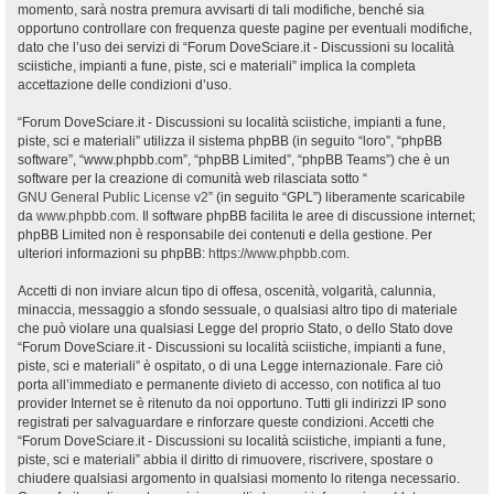
momento, sarà nostra premura avvisarti di tali modifiche, benché sia
opportuno controllare con frequenza queste pagine per eventuali modifiche,
dato che l’uso dei servizi di “Forum DoveSciare.it - Discussioni su località
sciistiche, impianti a fune, piste, sci e materiali” implica la completa
accettazione delle condizioni d’uso.
“Forum DoveSciare.it - Discussioni su località sciistiche, impianti a fune,
piste, sci e materiali” utilizza il sistema phpBB (in seguito “loro”, “phpBB
software”, “www.phpbb.com”, “phpBB Limited”, “phpBB Teams”) che è un
software per la creazione di comunità web rilasciata sotto “
GNU General Public License v2
” (in seguito “GPL”) liberamente scaricabile
da
www.phpbb.com
. Il software phpBB facilita le aree di discussione internet;
phpBB Limited non è responsabile dei contenuti e della gestione. Per
ulteriori informazioni su phpBB:
https://www.phpbb.com
.
Accetti di non inviare alcun tipo di offesa, oscenità, volgarità, calunnia,
minaccia, messaggio a sfondo sessuale, o qualsiasi altro tipo di materiale
che può violare una qualsiasi Legge del proprio Stato, o dello Stato dove
“Forum DoveSciare.it - Discussioni su località sciistiche, impianti a fune,
piste, sci e materiali” è ospitato, o di una Legge internazionale. Fare ciò
porta all’immediato e permanente divieto di accesso, con notifica al tuo
provider Internet se è ritenuto da noi opportuno. Tutti gli indirizzi IP sono
registrati per salvaguardare e rinforzare queste condizioni. Accetti che
“Forum DoveSciare.it - Discussioni su località sciistiche, impianti a fune,
piste, sci e materiali” abbia il diritto di rimuovere, riscrivere, spostare o
chiudere qualsiasi argomento in qualsiasi momento lo ritenga necessario.