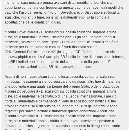
momento, sarà nostra premura avvisarti di tali modifiche, benché sia
opportuno controllare con frequenza queste pagine per eventuali modifiche,
dato che l’uso dei servizi di “Forum DoveSciare.it - Discussioni su località
sciistiche, impianti a fune, piste, sci e materiali” implica la completa
accettazione delle condizioni d’uso.
“Forum DoveSciare.it - Discussioni su località sciistiche, impianti a fune,
piste, sci e materiali” utilizza il sistema phpBB (in seguito “loro”, “phpBB
software”, “www.phpbb.com”, “phpBB Limited”, “phpBB Teams”) che è un
software per la creazione di comunità web rilasciata sotto “
GNU General Public License v2
” (in seguito “GPL”) liberamente scaricabile
da
www.phpbb.com
. Il software phpBB facilita le aree di discussione internet;
phpBB Limited non è responsabile dei contenuti e della gestione. Per
ulteriori informazioni su phpBB:
https://www.phpbb.com
.
Accetti di non inviare alcun tipo di offesa, oscenità, volgarità, calunnia,
minaccia, messaggio a sfondo sessuale, o qualsiasi altro tipo di materiale
che può violare una qualsiasi Legge del proprio Stato, o dello Stato dove
“Forum DoveSciare.it - Discussioni su località sciistiche, impianti a fune,
piste, sci e materiali” è ospitato, o di una Legge internazionale. Fare ciò
porta all’immediato e permanente divieto di accesso, con notifica al tuo
provider Internet se è ritenuto da noi opportuno. Tutti gli indirizzi IP sono
registrati per salvaguardare e rinforzare queste condizioni. Accetti che
“Forum DoveSciare.it - Discussioni su località sciistiche, impianti a fune,
piste, sci e materiali” abbia il diritto di rimuovere, riscrivere, spostare o
chiudere qualsiasi argomento in qualsiasi momento lo ritenga necessario.