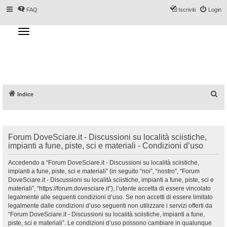
FAQ
Iscriviti
Login
T
o
g
Forum DoveSciare.it - Discussioni su
g
l
località sciistiche, impianti a fune, piste, sci
e
n
e materiali
a
v
i
g
a
C
Indice
t
i
e
o
n
r
c
Forum DoveSciare.it - Discussioni su località sciistiche,
a
impianti a fune, piste, sci e materiali - Condizioni d’uso
Accedendo a “Forum DoveSciare.it - Discussioni su località sciistiche,
impianti a fune, piste, sci e materiali” (in seguito “noi”, “nostro”, “Forum
DoveSciare.it - Discussioni su località sciistiche, impianti a fune, piste, sci e
materiali”, “https://forum.dovesciare.it”), l’utente accetta di essere vincolato
legalmente alle seguenti condizioni d’uso. Se non accetti di essere limitato
legalmente dalle condizioni d’uso seguenti non utilizzare i servizi offerti da
“Forum DoveSciare.it - Discussioni su località sciistiche, impianti a fune,
piste, sci e materiali”. Le condizioni d’uso possono cambiare in qualunque