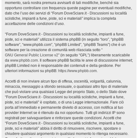
momento, sarà nostra premura avvisarti di tali modifiche, benché sia
opportuno controllare con frequenza queste pagine per eventuali modifiche,
dato che l’uso dei servizi di “Forum DoveSciare.it - Discussioni su località
sciistiche, impianti a fune, piste, sci e materiali” implica la completa
accettazione delle condizioni d’uso.
“Forum DoveSciare.it - Discussioni su località sciistiche, impianti a fune,
piste, sci e materiali” utilizza il sistema phpBB (in seguito “loro”, “phpBB
software”, “www.phpbb.com”, “phpBB Limited”, “phpBB Teams”) che è un
software per la creazione di comunità web rilasciata sotto “
GNU General Public License v2
” (in seguito “GPL”) liberamente scaricabile
da
www.phpbb.com
. Il software phpBB facilita le aree di discussione internet;
phpBB Limited non è responsabile dei contenuti e della gestione. Per
ulteriori informazioni su phpBB:
https://www.phpbb.com
.
Accetti di non inviare alcun tipo di offesa, oscenità, volgarità, calunnia,
minaccia, messaggio a sfondo sessuale, o qualsiasi altro tipo di materiale
che può violare una qualsiasi Legge del proprio Stato, o dello Stato dove
“Forum DoveSciare.it - Discussioni su località sciistiche, impianti a fune,
piste, sci e materiali” è ospitato, o di una Legge internazionale. Fare ciò
porta all’immediato e permanente divieto di accesso, con notifica al tuo
provider Internet se è ritenuto da noi opportuno. Tutti gli indirizzi IP sono
registrati per salvaguardare e rinforzare queste condizioni. Accetti che
“Forum DoveSciare.it - Discussioni su località sciistiche, impianti a fune,
piste, sci e materiali” abbia il diritto di rimuovere, riscrivere, spostare o
chiudere qualsiasi argomento in qualsiasi momento lo ritenga necessario.