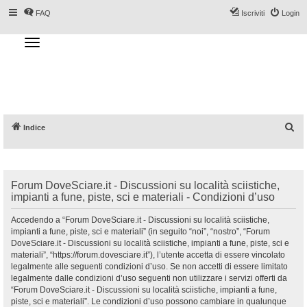
FAQ
Iscriviti
Login
T
o
g
Forum DoveSciare.it - Discussioni su
g
l
località sciistiche, impianti a fune, piste, sci
e
n
e materiali
a
v
i
g
a
C
Indice
t
i
e
o
n
r
c
Forum DoveSciare.it - Discussioni su località sciistiche,
a
impianti a fune, piste, sci e materiali - Condizioni d’uso
Accedendo a “Forum DoveSciare.it - Discussioni su località sciistiche,
impianti a fune, piste, sci e materiali” (in seguito “noi”, “nostro”, “Forum
DoveSciare.it - Discussioni su località sciistiche, impianti a fune, piste, sci e
materiali”, “https://forum.dovesciare.it”), l’utente accetta di essere vincolato
legalmente alle seguenti condizioni d’uso. Se non accetti di essere limitato
legalmente dalle condizioni d’uso seguenti non utilizzare i servizi offerti da
“Forum DoveSciare.it - Discussioni su località sciistiche, impianti a fune,
piste, sci e materiali”. Le condizioni d’uso possono cambiare in qualunque