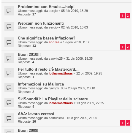
Problemino con Emule....help!
Ultimo messaggio da
sergio
«
05 feb 2010, 18:29
Risposte:
17
1
2
Webcam non funzionanti
Ultimo messaggio da
sergio
«
02 feb 2010, 10:03
Che significa bassa inflazione?
Ultimo messaggio da
andrea
«
19 gen 2010, 11:38
Risposte:
13
1
2
Buon 2010!!!
Ultimo messaggio da
sanvito25
«
31 dic 2009, 19:35
Risposte:
4
Per tutto il resto c'è Mastercard...
Ultimo messaggio da
lotharmatthaus
«
22 ott 2009, 19:25
Risposte:
1
Informazioni su Mallorca
Ultimo messaggio da
giampy_88
«
20 apr 2009, 23:10
Risposte:
2
SkiSound01: La Playlist dello sciatore
Ultimo messaggio da
lotharmatthaus
«
13 gen 2009, 22:25
Risposte:
4
AAA: lavoro cercasi
Ultimo messaggio da
samuele811
«
08 gen 2009, 21:06
Risposte:
16
1
2
Buon 2009!