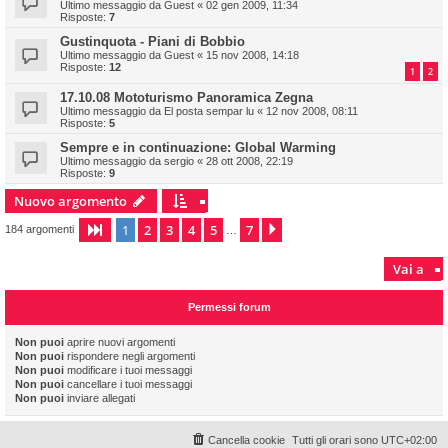
Ultimo messaggio da
Guest
«
02 gen 2009, 11:34
Risposte:
7
Gustinquota - Piani di Bobbio
Ultimo messaggio da
Guest
«
15 nov 2008, 14:18
Risposte:
12
1
2
17.10.08 Mototurismo Panoramica Zegna
Ultimo messaggio da
El posta sempar lu
«
12 nov 2008, 08:11
Risposte:
5
Sempre e in continuazione: Global Warming
Ultimo messaggio da
sergio
«
28 ott 2008, 22:19
Risposte:
9
Nuovo argomento
1
2
3
4
5
7
Pagina
1
di
7
Prossimo
184 argomenti
…
Vai a
Permessi forum
Non puoi
aprire nuovi argomenti
Non puoi
rispondere negli argomenti
Non puoi
modificare i tuoi messaggi
Non puoi
cancellare i tuoi messaggi
Non puoi
inviare allegati
Cancella cookie
Tutti gli orari sono
UTC+02:00