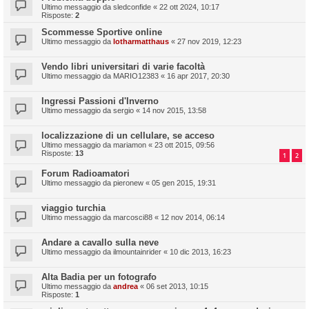
Ultimo messaggio da
sledconfide
«
22 ott 2024, 10:17
Risposte:
2
Scommesse Sportive online
Ultimo messaggio da
lotharmatthaus
«
27 nov 2019, 12:23
Vendo libri universitari di varie facoltà
Ultimo messaggio da
MARIO12383
«
16 apr 2017, 20:30
Ingressi Passioni d'Inverno
Ultimo messaggio da
sergio
«
14 nov 2015, 13:58
localizzazione di un cellulare, se acceso
Ultimo messaggio da
mariamon
«
23 ott 2015, 09:56
Risposte:
13
1
2
Forum Radioamatori
Ultimo messaggio da
pieronew
«
05 gen 2015, 19:31
viaggio turchia
Ultimo messaggio da
marcosci88
«
12 nov 2014, 06:14
Andare a cavallo sulla neve
Ultimo messaggio da
ilmountainrider
«
10 dic 2013, 16:23
Alta Badia per un fotografo
Ultimo messaggio da
andrea
«
06 set 2013, 10:15
Risposte:
1