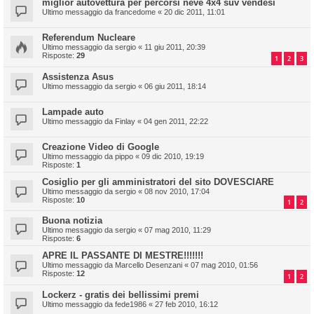
miglior autovettura per percorsi neve 4x4 suv vendesi
Ultimo messaggio da
francedome
«
20 dic 2011, 11:01
Referendum Nucleare
Ultimo messaggio da
sergio
«
11 giu 2011, 20:39
Risposte:
29
1
2
3
Assistenza Asus
Ultimo messaggio da
sergio
«
06 giu 2011, 18:14
Lampade auto
Ultimo messaggio da
Finlay
«
04 gen 2011, 22:22
Creazione Video di Google
Ultimo messaggio da
pippo
«
09 dic 2010, 19:19
Risposte:
1
Cosiglio per gli amministratori del sito DOVESCIARE
Ultimo messaggio da
sergio
«
08 nov 2010, 17:04
Risposte:
10
1
2
Buona notizia
Ultimo messaggio da
sergio
«
07 mag 2010, 11:29
Risposte:
6
APRE IL PASSANTE DI MESTRE!!!!!!!
Ultimo messaggio da
Marcello Desenzani
«
07 mag 2010, 01:56
Risposte:
12
1
2
Lockerz - gratis dei bellissimi premi
Ultimo messaggio da
fede1986
«
27 feb 2010, 16:12