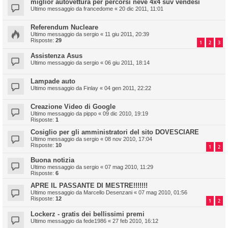
miglior autovettura per percorsi neve 4x4 suv vendesi
Ultimo messaggio da
francedome
«
20 dic 2011, 11:01
Referendum Nucleare
Ultimo messaggio da
sergio
«
11 giu 2011, 20:39
Risposte:
29
1
2
3
Assistenza Asus
Ultimo messaggio da
sergio
«
06 giu 2011, 18:14
Lampade auto
Ultimo messaggio da
Finlay
«
04 gen 2011, 22:22
Creazione Video di Google
Ultimo messaggio da
pippo
«
09 dic 2010, 19:19
Risposte:
1
Cosiglio per gli amministratori del sito DOVESCIARE
Ultimo messaggio da
sergio
«
08 nov 2010, 17:04
Risposte:
10
1
2
Buona notizia
Ultimo messaggio da
sergio
«
07 mag 2010, 11:29
Risposte:
6
APRE IL PASSANTE DI MESTRE!!!!!!!
Ultimo messaggio da
Marcello Desenzani
«
07 mag 2010, 01:56
Risposte:
12
1
2
Lockerz - gratis dei bellissimi premi
Ultimo messaggio da
fede1986
«
27 feb 2010, 16:12