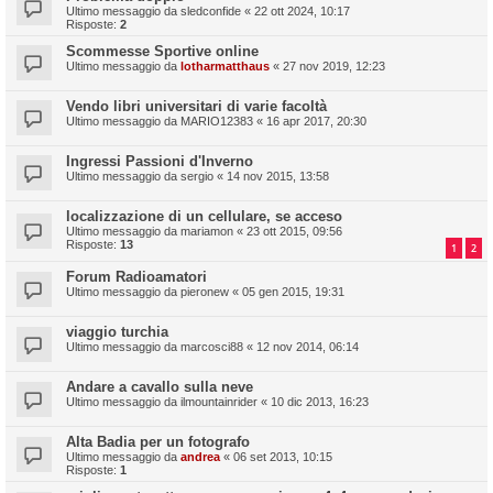
Ultimo messaggio da
sledconfide
«
22 ott 2024, 10:17
Risposte:
2
Scommesse Sportive online
Ultimo messaggio da
lotharmatthaus
«
27 nov 2019, 12:23
Vendo libri universitari di varie facoltà
Ultimo messaggio da
MARIO12383
«
16 apr 2017, 20:30
Ingressi Passioni d'Inverno
Ultimo messaggio da
sergio
«
14 nov 2015, 13:58
localizzazione di un cellulare, se acceso
Ultimo messaggio da
mariamon
«
23 ott 2015, 09:56
Risposte:
13
1
2
Forum Radioamatori
Ultimo messaggio da
pieronew
«
05 gen 2015, 19:31
viaggio turchia
Ultimo messaggio da
marcosci88
«
12 nov 2014, 06:14
Andare a cavallo sulla neve
Ultimo messaggio da
ilmountainrider
«
10 dic 2013, 16:23
Alta Badia per un fotografo
Ultimo messaggio da
andrea
«
06 set 2013, 10:15
Risposte:
1