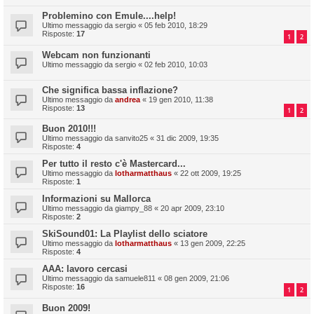
Problemino con Emule....help!
Ultimo messaggio da
sergio
«
05 feb 2010, 18:29
Risposte:
17
1
2
Webcam non funzionanti
Ultimo messaggio da
sergio
«
02 feb 2010, 10:03
Che significa bassa inflazione?
Ultimo messaggio da
andrea
«
19 gen 2010, 11:38
Risposte:
13
1
2
Buon 2010!!!
Ultimo messaggio da
sanvito25
«
31 dic 2009, 19:35
Risposte:
4
Per tutto il resto c'è Mastercard...
Ultimo messaggio da
lotharmatthaus
«
22 ott 2009, 19:25
Risposte:
1
Informazioni su Mallorca
Ultimo messaggio da
giampy_88
«
20 apr 2009, 23:10
Risposte:
2
SkiSound01: La Playlist dello sciatore
Ultimo messaggio da
lotharmatthaus
«
13 gen 2009, 22:25
Risposte:
4
AAA: lavoro cercasi
Ultimo messaggio da
samuele811
«
08 gen 2009, 21:06
Risposte:
16
1
2
Buon 2009!