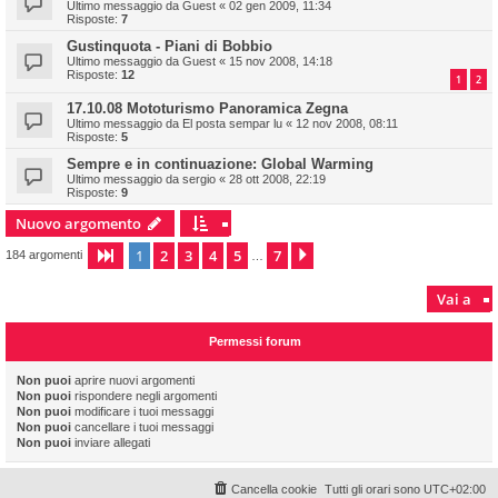
Ultimo messaggio da
Guest
«
02 gen 2009, 11:34
Risposte:
7
Gustinquota - Piani di Bobbio
Ultimo messaggio da
Guest
«
15 nov 2008, 14:18
Risposte:
12
1
2
17.10.08 Mototurismo Panoramica Zegna
Ultimo messaggio da
El posta sempar lu
«
12 nov 2008, 08:11
Risposte:
5
Sempre e in continuazione: Global Warming
Ultimo messaggio da
sergio
«
28 ott 2008, 22:19
Risposte:
9
Nuovo argomento
1
2
3
4
5
7
Pagina
1
di
7
Prossimo
184 argomenti
…
Vai a
Permessi forum
Non puoi
aprire nuovi argomenti
Non puoi
rispondere negli argomenti
Non puoi
modificare i tuoi messaggi
Non puoi
cancellare i tuoi messaggi
Non puoi
inviare allegati
Cancella cookie
Tutti gli orari sono
UTC+02:00