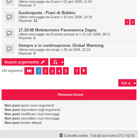
Ultimo messaggio da
Guest
«
02 gen 2009, 11:34
Risposte:
7
Gustinquota - Piani di Bobbio
Ultimo messaggio da
Guest
«
15 nov 2008, 14:18
Risposte:
12
1
2
17.10.08 Mototurismo Panoramica Zegna
Ultimo messaggio da
El posta sempar lu
«
12 nov 2008, 08:11
Risposte:
5
Sempre e in continuazione: Global Warming
Ultimo messaggio da
sergio
«
28 ott 2008, 22:19
Risposte:
9
Nuovo argomento
1
2
3
4
5
7
Pagina
1
di
7
Prossimo
184 argomenti
…
Vai a
Permessi forum
Non puoi
aprire nuovi argomenti
Non puoi
rispondere negli argomenti
Non puoi
modificare i tuoi messaggi
Non puoi
cancellare i tuoi messaggi
Non puoi
inviare allegati
Cancella cookie
Tutti gli orari sono
UTC+02:00