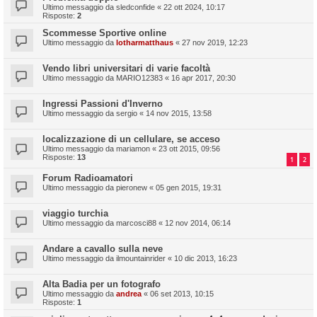
Ultimo messaggio da
sledconfide
«
22 ott 2024, 10:17
Risposte:
2
Scommesse Sportive online
Ultimo messaggio da
lotharmatthaus
«
27 nov 2019, 12:23
Vendo libri universitari di varie facoltà
Ultimo messaggio da
MARIO12383
«
16 apr 2017, 20:30
Ingressi Passioni d'Inverno
Ultimo messaggio da
sergio
«
14 nov 2015, 13:58
localizzazione di un cellulare, se acceso
Ultimo messaggio da
mariamon
«
23 ott 2015, 09:56
Risposte:
13
1
2
Forum Radioamatori
Ultimo messaggio da
pieronew
«
05 gen 2015, 19:31
viaggio turchia
Ultimo messaggio da
marcosci88
«
12 nov 2014, 06:14
Andare a cavallo sulla neve
Ultimo messaggio da
ilmountainrider
«
10 dic 2013, 16:23
Alta Badia per un fotografo
Ultimo messaggio da
andrea
«
06 set 2013, 10:15
Risposte:
1