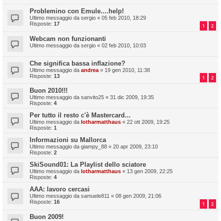
Problemino con Emule....help!
Ultimo messaggio da
sergio
«
05 feb 2010, 18:29
Risposte:
17
1
2
Webcam non funzionanti
Ultimo messaggio da
sergio
«
02 feb 2010, 10:03
Che significa bassa inflazione?
Ultimo messaggio da
andrea
«
19 gen 2010, 11:38
Risposte:
13
1
2
Buon 2010!!!
Ultimo messaggio da
sanvito25
«
31 dic 2009, 19:35
Risposte:
4
Per tutto il resto c'è Mastercard...
Ultimo messaggio da
lotharmatthaus
«
22 ott 2009, 19:25
Risposte:
1
Informazioni su Mallorca
Ultimo messaggio da
giampy_88
«
20 apr 2009, 23:10
Risposte:
2
SkiSound01: La Playlist dello sciatore
Ultimo messaggio da
lotharmatthaus
«
13 gen 2009, 22:25
Risposte:
4
AAA: lavoro cercasi
Ultimo messaggio da
samuele811
«
08 gen 2009, 21:06
Risposte:
16
1
2
Buon 2009!