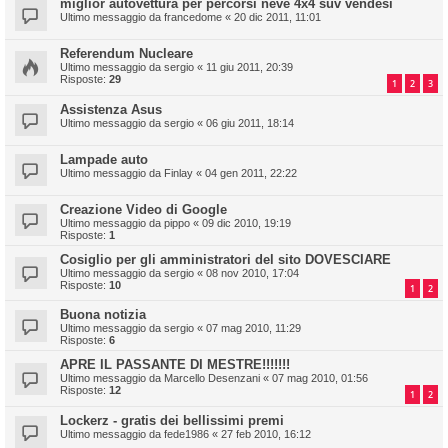
miglior autovettura per percorsi neve 4x4 suv vendesi
Ultimo messaggio da
francedome
«
20 dic 2011, 11:01
Referendum Nucleare
Ultimo messaggio da
sergio
«
11 giu 2011, 20:39
Risposte:
29
1
2
3
Assistenza Asus
Ultimo messaggio da
sergio
«
06 giu 2011, 18:14
Lampade auto
Ultimo messaggio da
Finlay
«
04 gen 2011, 22:22
Creazione Video di Google
Ultimo messaggio da
pippo
«
09 dic 2010, 19:19
Risposte:
1
Cosiglio per gli amministratori del sito DOVESCIARE
Ultimo messaggio da
sergio
«
08 nov 2010, 17:04
Risposte:
10
1
2
Buona notizia
Ultimo messaggio da
sergio
«
07 mag 2010, 11:29
Risposte:
6
APRE IL PASSANTE DI MESTRE!!!!!!!
Ultimo messaggio da
Marcello Desenzani
«
07 mag 2010, 01:56
Risposte:
12
1
2
Lockerz - gratis dei bellissimi premi
Ultimo messaggio da
fede1986
«
27 feb 2010, 16:12