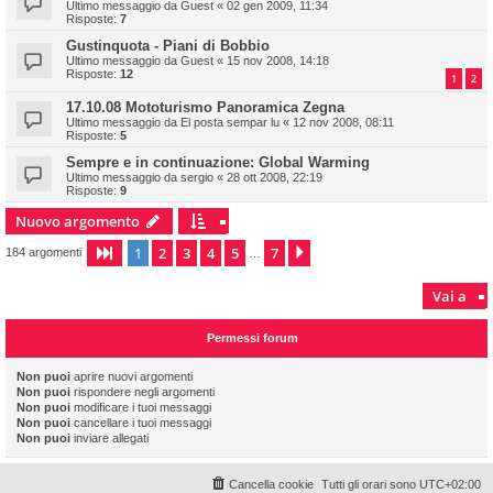
Ultimo messaggio da
Guest
«
02 gen 2009, 11:34
Risposte:
7
Gustinquota - Piani di Bobbio
Ultimo messaggio da
Guest
«
15 nov 2008, 14:18
Risposte:
12
1
2
17.10.08 Mototurismo Panoramica Zegna
Ultimo messaggio da
El posta sempar lu
«
12 nov 2008, 08:11
Risposte:
5
Sempre e in continuazione: Global Warming
Ultimo messaggio da
sergio
«
28 ott 2008, 22:19
Risposte:
9
Nuovo argomento
1
2
3
4
5
7
Pagina
1
di
7
Prossimo
184 argomenti
…
Vai a
Permessi forum
Non puoi
aprire nuovi argomenti
Non puoi
rispondere negli argomenti
Non puoi
modificare i tuoi messaggi
Non puoi
cancellare i tuoi messaggi
Non puoi
inviare allegati
Cancella cookie
Tutti gli orari sono
UTC+02:00