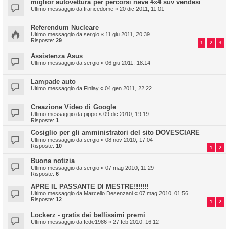
miglior autovettura per percorsi neve 4x4 suv vendesi
Ultimo messaggio da
francedome
«
20 dic 2011, 11:01
Referendum Nucleare
Ultimo messaggio da
sergio
«
11 giu 2011, 20:39
Risposte:
29
1
2
3
Assistenza Asus
Ultimo messaggio da
sergio
«
06 giu 2011, 18:14
Lampade auto
Ultimo messaggio da
Finlay
«
04 gen 2011, 22:22
Creazione Video di Google
Ultimo messaggio da
pippo
«
09 dic 2010, 19:19
Risposte:
1
Cosiglio per gli amministratori del sito DOVESCIARE
Ultimo messaggio da
sergio
«
08 nov 2010, 17:04
Risposte:
10
1
2
Buona notizia
Ultimo messaggio da
sergio
«
07 mag 2010, 11:29
Risposte:
6
APRE IL PASSANTE DI MESTRE!!!!!!!
Ultimo messaggio da
Marcello Desenzani
«
07 mag 2010, 01:56
Risposte:
12
1
2
Lockerz - gratis dei bellissimi premi
Ultimo messaggio da
fede1986
«
27 feb 2010, 16:12