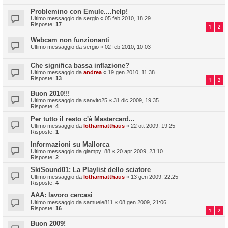
Problemino con Emule....help!
Ultimo messaggio da
sergio
«
05 feb 2010, 18:29
Risposte:
17
1
2
Webcam non funzionanti
Ultimo messaggio da
sergio
«
02 feb 2010, 10:03
Che significa bassa inflazione?
Ultimo messaggio da
andrea
«
19 gen 2010, 11:38
Risposte:
13
1
2
Buon 2010!!!
Ultimo messaggio da
sanvito25
«
31 dic 2009, 19:35
Risposte:
4
Per tutto il resto c'è Mastercard...
Ultimo messaggio da
lotharmatthaus
«
22 ott 2009, 19:25
Risposte:
1
Informazioni su Mallorca
Ultimo messaggio da
giampy_88
«
20 apr 2009, 23:10
Risposte:
2
SkiSound01: La Playlist dello sciatore
Ultimo messaggio da
lotharmatthaus
«
13 gen 2009, 22:25
Risposte:
4
AAA: lavoro cercasi
Ultimo messaggio da
samuele811
«
08 gen 2009, 21:06
Risposte:
16
1
2
Buon 2009!