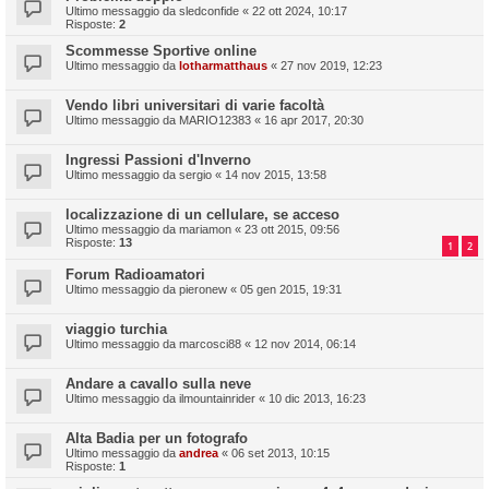
Ultimo messaggio da
sledconfide
«
22 ott 2024, 10:17
Risposte:
2
Scommesse Sportive online
Ultimo messaggio da
lotharmatthaus
«
27 nov 2019, 12:23
Vendo libri universitari di varie facoltà
Ultimo messaggio da
MARIO12383
«
16 apr 2017, 20:30
Ingressi Passioni d'Inverno
Ultimo messaggio da
sergio
«
14 nov 2015, 13:58
localizzazione di un cellulare, se acceso
Ultimo messaggio da
mariamon
«
23 ott 2015, 09:56
Risposte:
13
1
2
Forum Radioamatori
Ultimo messaggio da
pieronew
«
05 gen 2015, 19:31
viaggio turchia
Ultimo messaggio da
marcosci88
«
12 nov 2014, 06:14
Andare a cavallo sulla neve
Ultimo messaggio da
ilmountainrider
«
10 dic 2013, 16:23
Alta Badia per un fotografo
Ultimo messaggio da
andrea
«
06 set 2013, 10:15
Risposte:
1