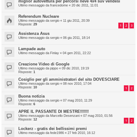
miglior autovettura per percorsi neve 4x4 suv vendesi
Ultimo messaggio da
francedome
«
20 dic 2011, 11:01
Referendum Nucleare
Ultimo messaggio da
sergio
«
11 giu 2011, 20:39
Risposte:
29
1
2
3
Assistenza Asus
Ultimo messaggio da
sergio
«
06 giu 2011, 18:14
Lampade auto
Ultimo messaggio da
Finlay
«
04 gen 2011, 22:22
Creazione Video di Google
Ultimo messaggio da
pippo
«
09 dic 2010, 19:19
Risposte:
1
Cosiglio per gli amministratori del sito DOVESCIARE
Ultimo messaggio da
sergio
«
08 nov 2010, 17:04
Risposte:
10
1
2
Buona notizia
Ultimo messaggio da
sergio
«
07 mag 2010, 11:29
Risposte:
6
APRE IL PASSANTE DI MESTRE!!!!!!!
Ultimo messaggio da
Marcello Desenzani
«
07 mag 2010, 01:56
Risposte:
12
1
2
Lockerz - gratis dei bellissimi premi
Ultimo messaggio da
fede1986
«
27 feb 2010, 16:12