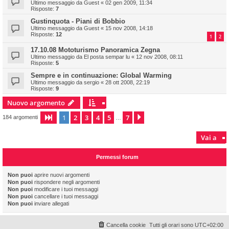
Ultimo messaggio da
Guest
«
02 gen 2009, 11:34
Risposte:
7
Gustinquota - Piani di Bobbio
Ultimo messaggio da
Guest
«
15 nov 2008, 14:18
Risposte:
12
1
2
17.10.08 Mototurismo Panoramica Zegna
Ultimo messaggio da
El posta sempar lu
«
12 nov 2008, 08:11
Risposte:
5
Sempre e in continuazione: Global Warming
Ultimo messaggio da
sergio
«
28 ott 2008, 22:19
Risposte:
9
Nuovo argomento
1
2
3
4
5
7
Pagina
1
di
7
Prossimo
184 argomenti
…
Vai a
Permessi forum
Non puoi
aprire nuovi argomenti
Non puoi
rispondere negli argomenti
Non puoi
modificare i tuoi messaggi
Non puoi
cancellare i tuoi messaggi
Non puoi
inviare allegati
Cancella cookie
Tutti gli orari sono
UTC+02:00