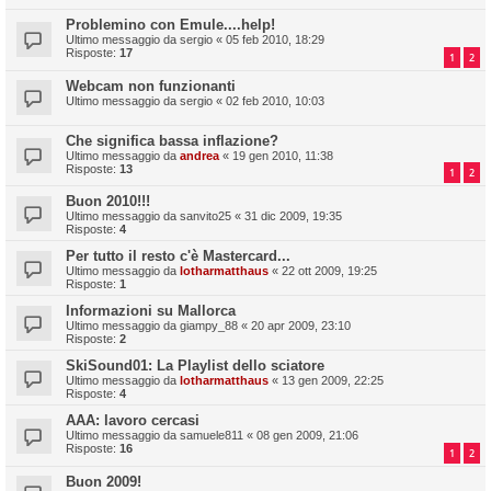
Problemino con Emule....help!
Ultimo messaggio da
sergio
«
05 feb 2010, 18:29
Risposte:
17
1
2
Webcam non funzionanti
Ultimo messaggio da
sergio
«
02 feb 2010, 10:03
Che significa bassa inflazione?
Ultimo messaggio da
andrea
«
19 gen 2010, 11:38
Risposte:
13
1
2
Buon 2010!!!
Ultimo messaggio da
sanvito25
«
31 dic 2009, 19:35
Risposte:
4
Per tutto il resto c'è Mastercard...
Ultimo messaggio da
lotharmatthaus
«
22 ott 2009, 19:25
Risposte:
1
Informazioni su Mallorca
Ultimo messaggio da
giampy_88
«
20 apr 2009, 23:10
Risposte:
2
SkiSound01: La Playlist dello sciatore
Ultimo messaggio da
lotharmatthaus
«
13 gen 2009, 22:25
Risposte:
4
AAA: lavoro cercasi
Ultimo messaggio da
samuele811
«
08 gen 2009, 21:06
Risposte:
16
1
2
Buon 2009!