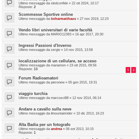
Ultimo messaggio da
sledconfide
«
22 ott 2024, 10:17
Risposte:
2
Scommesse Sportive online
Ultimo messaggio da
lotharmatthaus
«
27 nov 2019, 12:23
Vendo libri universitari di varie facoltà
Ultimo messaggio da
MARIO12383
«
16 apr 2017, 20:30
Ingressi Passioni d'Inverno
Ultimo messaggio da
sergio
«
14 nov 2015, 13:58
localizzazione di un cellulare, se acceso
Ultimo messaggio da
mariamon
«
23 ott 2015, 09:56
Risposte:
13
1
2
Forum Radioamatori
Ultimo messaggio da
pieronew
«
05 gen 2015, 19:31
viaggio turchia
Ultimo messaggio da
marcosci88
«
12 nov 2014, 06:14
Andare a cavallo sulla neve
Ultimo messaggio da
ilmountainrider
«
10 dic 2013, 16:23
Alta Badia per un fotografo
Ultimo messaggio da
andrea
«
06 set 2013, 10:15
Risposte:
1