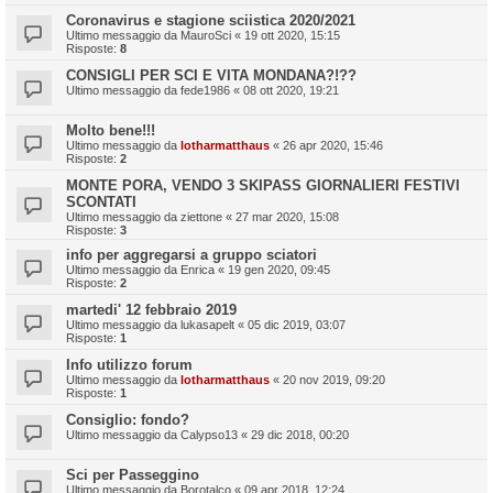
Coronavirus e stagione sciistica 2020/2021
Ultimo messaggio da
MauroSci
«
19 ott 2020, 15:15
Risposte:
8
CONSIGLI PER SCI E VITA MONDANA?!??
Ultimo messaggio da
fede1986
«
08 ott 2020, 19:21
Molto bene!!!
Ultimo messaggio da
lotharmatthaus
«
26 apr 2020, 15:46
Risposte:
2
MONTE PORA, VENDO 3 SKIPASS GIORNALIERI FESTIVI
SCONTATI
Ultimo messaggio da
ziettone
«
27 mar 2020, 15:08
Risposte:
3
info per aggregarsi a gruppo sciatori
Ultimo messaggio da
Enrica
«
19 gen 2020, 09:45
Risposte:
2
martedi' 12 febbraio 2019
Ultimo messaggio da
lukasapelt
«
05 dic 2019, 03:07
Risposte:
1
Info utilizzo forum
Ultimo messaggio da
lotharmatthaus
«
20 nov 2019, 09:20
Risposte:
1
Consiglio: fondo?
Ultimo messaggio da
Calypso13
«
29 dic 2018, 00:20
Sci per Passeggino
Ultimo messaggio da
Borotalco
«
09 apr 2018, 12:24