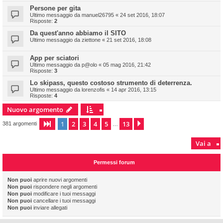
Persone per gita
Ultimo messaggio da
manuel26795
«
24 set 2016, 18:07
Risposte:
2
Da quest'anno abbiamo il SITO
Ultimo messaggio da
ziettone
«
21 set 2016, 18:08
App per sciatori
Ultimo messaggio da
p@olo
«
05 mag 2016, 21:42
Risposte:
3
Lo skipass, questo costoso strumento di deterrenza.
Ultimo messaggio da
lorenzofis
«
14 apr 2016, 13:15
Risposte:
4
Nuovo argomento
1
2
3
4
5
13
Pagina
1
di
13
Prossimo
381 argomenti
…
Vai a
Permessi forum
Non puoi
aprire nuovi argomenti
Non puoi
rispondere negli argomenti
Non puoi
modificare i tuoi messaggi
Non puoi
cancellare i tuoi messaggi
Non puoi
inviare allegati