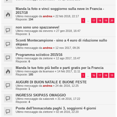
Manda la foto e vinci soggiorno sulla neve in Francia -
2017/18
Ultimo messaggio da
andrea
«
22 feb 2018, 22:17
Risposte:
194
1
17
18
19
20
…
non sono uno spazzaneve!
Ultimo messaggio da
stevens
«
27 gen 2018, 16:47
Risposte:
1
Sconti Montecampione - sino a 4 euro di riduzione sullo
skipass
Ultimo messaggio da
andrea
«
12 nov 2017, 09:26
Programma sciistico 2015/16
Ultimo messaggio da
ziettone
«
12 ago 2017, 15:47
Risposte:
6
Manda le tue foto più belle e parti gratis per la Francia
Ultimo messaggio da
lisamase
«
14 feb 2017, 11:11
Risposte:
185
1
16
17
18
19
…
AUGURI DI BUON NATALE E BUONE FESTE
Ultimo messaggio da
andrea
«
24 dic 2016, 12:25
Risposte:
1
INGRESSI SKIPASS OMAGGIO
Ultimo messaggio da
salasnek
«
31 ott 2016, 17:22
Risposte:
4
Ponte dell'Immacolata paghi 3, soggiorni 4 giorni
Ultimo messaggio da
ziettone
«
02 ott 2016, 22:20