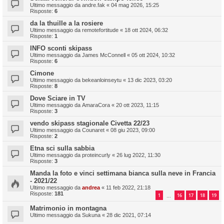
Ultimo messaggio da
andre.fak
«
04 mag 2026, 15:25
Risposte:
6
da la thuille a la rosiere
Ultimo messaggio da
remotefortitude
«
18 ott 2024, 06:32
Risposte:
1
INFO sconti skipass
Ultimo messaggio da
James McConnell
«
05 ott 2024, 10:32
Risposte:
6
Cimone
Ultimo messaggio da
bekeanloinseytu
«
13 dic 2023, 03:20
Risposte:
8
Dove Sciare in TV
Ultimo messaggio da
AmaraCora
«
20 ott 2023, 11:15
Risposte:
3
vendo skipass stagionale Civetta 22/23
Ultimo messaggio da
Counaret
«
08 giu 2023, 09:00
Risposte:
2
Etna sci sulla sabbia
Ultimo messaggio da
proteincurly
«
26 lug 2022, 11:30
Risposte:
3
Manda la foto e vinci settimana bianca sulla neve in Francia
- 2021/22
Ultimo messaggio da
andrea
«
11 feb 2022, 21:18
Risposte:
181
1
16
17
18
19
…
Matrimonio in montagna
Ultimo messaggio da
Sukuna
«
28 dic 2021, 07:14