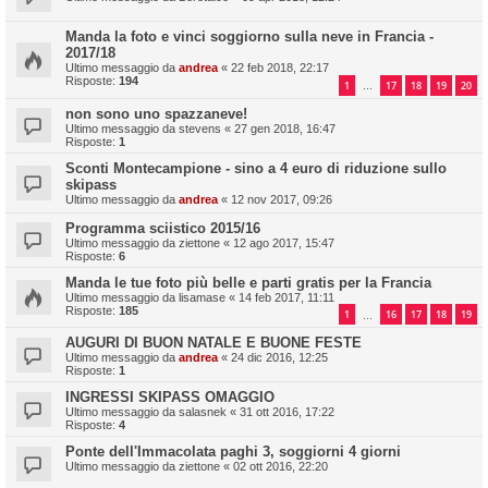
Manda la foto e vinci soggiorno sulla neve in Francia -
2017/18
Ultimo messaggio da
andrea
«
22 feb 2018, 22:17
Risposte:
194
1
17
18
19
20
…
non sono uno spazzaneve!
Ultimo messaggio da
stevens
«
27 gen 2018, 16:47
Risposte:
1
Sconti Montecampione - sino a 4 euro di riduzione sullo
skipass
Ultimo messaggio da
andrea
«
12 nov 2017, 09:26
Programma sciistico 2015/16
Ultimo messaggio da
ziettone
«
12 ago 2017, 15:47
Risposte:
6
Manda le tue foto più belle e parti gratis per la Francia
Ultimo messaggio da
lisamase
«
14 feb 2017, 11:11
Risposte:
185
1
16
17
18
19
…
AUGURI DI BUON NATALE E BUONE FESTE
Ultimo messaggio da
andrea
«
24 dic 2016, 12:25
Risposte:
1
INGRESSI SKIPASS OMAGGIO
Ultimo messaggio da
salasnek
«
31 ott 2016, 17:22
Risposte:
4
Ponte dell'Immacolata paghi 3, soggiorni 4 giorni
Ultimo messaggio da
ziettone
«
02 ott 2016, 22:20