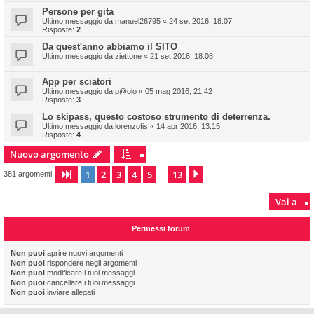
Persone per gita
Ultimo messaggio da
manuel26795
«
24 set 2016, 18:07
Risposte:
2
Da quest'anno abbiamo il SITO
Ultimo messaggio da
ziettone
«
21 set 2016, 18:08
App per sciatori
Ultimo messaggio da
p@olo
«
05 mag 2016, 21:42
Risposte:
3
Lo skipass, questo costoso strumento di deterrenza.
Ultimo messaggio da
lorenzofis
«
14 apr 2016, 13:15
Risposte:
4
Nuovo argomento
1
2
3
4
5
13
Pagina
1
di
13
Prossimo
381 argomenti
…
Vai a
Permessi forum
Non puoi
aprire nuovi argomenti
Non puoi
rispondere negli argomenti
Non puoi
modificare i tuoi messaggi
Non puoi
cancellare i tuoi messaggi
Non puoi
inviare allegati