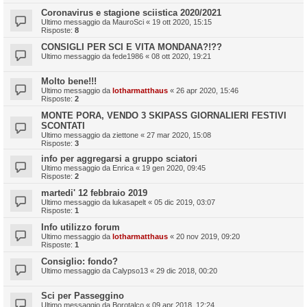
Coronavirus e stagione sciistica 2020/2021
Ultimo messaggio da
MauroSci
«
19 ott 2020, 15:15
Risposte:
8
CONSIGLI PER SCI E VITA MONDANA?!??
Ultimo messaggio da
fede1986
«
08 ott 2020, 19:21
Molto bene!!!
Ultimo messaggio da
lotharmatthaus
«
26 apr 2020, 15:46
Risposte:
2
MONTE PORA, VENDO 3 SKIPASS GIORNALIERI FESTIVI
SCONTATI
Ultimo messaggio da
ziettone
«
27 mar 2020, 15:08
Risposte:
3
info per aggregarsi a gruppo sciatori
Ultimo messaggio da
Enrica
«
19 gen 2020, 09:45
Risposte:
2
martedi' 12 febbraio 2019
Ultimo messaggio da
lukasapelt
«
05 dic 2019, 03:07
Risposte:
1
Info utilizzo forum
Ultimo messaggio da
lotharmatthaus
«
20 nov 2019, 09:20
Risposte:
1
Consiglio: fondo?
Ultimo messaggio da
Calypso13
«
29 dic 2018, 00:20
Sci per Passeggino
Ultimo messaggio da
Borotalco
«
09 apr 2018, 12:24