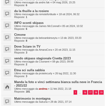
Ultimo messaggio da
andre.fak
«
04 mag 2026, 15:25
Risposte:
6
da la thuille a la rosiere
Ultimo messaggio da
remotefortitude
«
18 ott 2024, 06:32
Risposte:
1
INFO sconti skipass
Ultimo messaggio da
James McConnell
«
05 ott 2024, 10:32
Risposte:
6
Cimone
Ultimo messaggio da
bekeanloinseytu
«
13 dic 2023, 03:20
Risposte:
8
Dove Sciare in TV
Ultimo messaggio da
AmaraCora
«
20 ott 2023, 11:15
Risposte:
3
vendo skipass stagionale Civetta 22/23
Ultimo messaggio da
Counaret
«
08 giu 2023, 09:00
Risposte:
2
Etna sci sulla sabbia
Ultimo messaggio da
proteincurly
«
26 lug 2022, 11:30
Risposte:
3
Manda la foto e vinci settimana bianca sulla neve in Francia
- 2021/22
Ultimo messaggio da
andrea
«
11 feb 2022, 21:18
Risposte:
181
1
16
17
18
19
…
Matrimonio in montagna
Ultimo messaggio da
Sukuna
«
28 dic 2021, 07:14