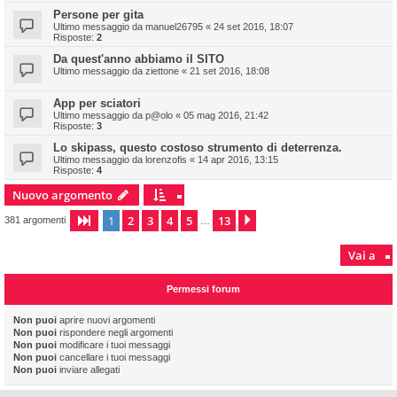
Persone per gita
Ultimo messaggio da
manuel26795
«
24 set 2016, 18:07
Risposte:
2
Da quest'anno abbiamo il SITO
Ultimo messaggio da
ziettone
«
21 set 2016, 18:08
App per sciatori
Ultimo messaggio da
p@olo
«
05 mag 2016, 21:42
Risposte:
3
Lo skipass, questo costoso strumento di deterrenza.
Ultimo messaggio da
lorenzofis
«
14 apr 2016, 13:15
Risposte:
4
Nuovo argomento
1
2
3
4
5
13
Pagina
1
di
13
Prossimo
381 argomenti
…
Vai a
Permessi forum
Non puoi
aprire nuovi argomenti
Non puoi
rispondere negli argomenti
Non puoi
modificare i tuoi messaggi
Non puoi
cancellare i tuoi messaggi
Non puoi
inviare allegati