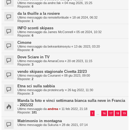
Ultimo messaggio da
andre.fak
«
04 mag 2026, 15:25
Risposte:
6
da la thuille a la rosiere
Ultimo messaggio da
remotefortitude
«
18 ott 2024, 06:32
Risposte:
1
INFO sconti skipass
Ultimo messaggio da
James McConnell
«
05 ott 2024, 10:32
Risposte:
6
Cimone
Ultimo messaggio da
bekeanloinseytu
«
13 dic 2023, 03:20
Risposte:
8
Dove Sciare in TV
Ultimo messaggio da
AmaraCora
«
20 ott 2023, 11:15
Risposte:
3
vendo skipass stagionale Civetta 22/23
Ultimo messaggio da
Counaret
«
08 giu 2023, 09:00
Risposte:
2
Etna sci sulla sabbia
Ultimo messaggio da
proteincurly
«
26 lug 2022, 11:30
Risposte:
3
Manda la foto e vinci settimana bianca sulla neve in Francia
- 2021/22
Ultimo messaggio da
andrea
«
11 feb 2022, 21:18
Risposte:
181
1
16
17
18
19
…
Matrimonio in montagna
Ultimo messaggio da
Sukuna
«
28 dic 2021, 07:14