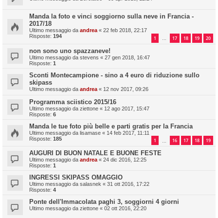
Manda la foto e vinci soggiorno sulla neve in Francia -
2017/18
Ultimo messaggio da
andrea
«
22 feb 2018, 22:17
Risposte:
194
1
17
18
19
20
…
non sono uno spazzaneve!
Ultimo messaggio da
stevens
«
27 gen 2018, 16:47
Risposte:
1
Sconti Montecampione - sino a 4 euro di riduzione sullo
skipass
Ultimo messaggio da
andrea
«
12 nov 2017, 09:26
Programma sciistico 2015/16
Ultimo messaggio da
ziettone
«
12 ago 2017, 15:47
Risposte:
6
Manda le tue foto più belle e parti gratis per la Francia
Ultimo messaggio da
lisamase
«
14 feb 2017, 11:11
Risposte:
185
1
16
17
18
19
…
AUGURI DI BUON NATALE E BUONE FESTE
Ultimo messaggio da
andrea
«
24 dic 2016, 12:25
Risposte:
1
INGRESSI SKIPASS OMAGGIO
Ultimo messaggio da
salasnek
«
31 ott 2016, 17:22
Risposte:
4
Ponte dell'Immacolata paghi 3, soggiorni 4 giorni
Ultimo messaggio da
ziettone
«
02 ott 2016, 22:20