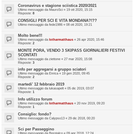
Coronavirus e stagione sciistica 2020/2021
Ultimo messaggio da
MauroSci
«
19 ott 2020, 15:15
Risposte:
8
CONSIGLI PER SCI E VITA MONDANA?!??
Ultimo messaggio da
fede1986
«
08 ott 2020, 19:21
Molto bene!!!
Ultimo messaggio da
lotharmatthaus
«
26 apr 2020, 15:46
Risposte:
2
MONTE PORA, VENDO 3 SKIPASS GIORNALIERI FESTIVI
SCONTATI
Ultimo messaggio da
ziettone
«
27 mar 2020, 15:08
Risposte:
3
info per aggregarsi a gruppo sciatori
Ultimo messaggio da
Enrica
«
19 gen 2020, 09:45
Risposte:
2
martedi' 12 febbraio 2019
Ultimo messaggio da
lukasapelt
«
05 dic 2019, 03:07
Risposte:
1
Info utilizzo forum
Ultimo messaggio da
lotharmatthaus
«
20 nov 2019, 09:20
Risposte:
1
Consiglio: fondo?
Ultimo messaggio da
Calypso13
«
29 dic 2018, 00:20
Sci per Passeggino
Ultimo messaggio da
Borotalco
«
09 apr 2018, 12:24