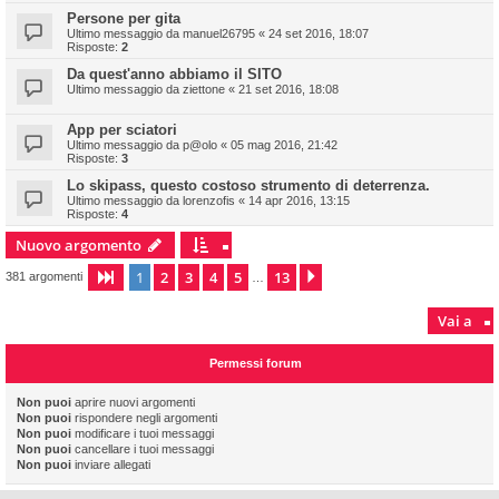
Persone per gita
Ultimo messaggio da
manuel26795
«
24 set 2016, 18:07
Risposte:
2
Da quest'anno abbiamo il SITO
Ultimo messaggio da
ziettone
«
21 set 2016, 18:08
App per sciatori
Ultimo messaggio da
p@olo
«
05 mag 2016, 21:42
Risposte:
3
Lo skipass, questo costoso strumento di deterrenza.
Ultimo messaggio da
lorenzofis
«
14 apr 2016, 13:15
Risposte:
4
Nuovo argomento
1
2
3
4
5
13
Pagina
1
di
13
Prossimo
381 argomenti
…
Vai a
Permessi forum
Non puoi
aprire nuovi argomenti
Non puoi
rispondere negli argomenti
Non puoi
modificare i tuoi messaggi
Non puoi
cancellare i tuoi messaggi
Non puoi
inviare allegati