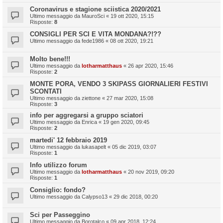
Coronavirus e stagione sciistica 2020/2021
Ultimo messaggio da
MauroSci
«
19 ott 2020, 15:15
Risposte:
8
CONSIGLI PER SCI E VITA MONDANA?!??
Ultimo messaggio da
fede1986
«
08 ott 2020, 19:21
Molto bene!!!
Ultimo messaggio da
lotharmatthaus
«
26 apr 2020, 15:46
Risposte:
2
MONTE PORA, VENDO 3 SKIPASS GIORNALIERI FESTIVI
SCONTATI
Ultimo messaggio da
ziettone
«
27 mar 2020, 15:08
Risposte:
3
info per aggregarsi a gruppo sciatori
Ultimo messaggio da
Enrica
«
19 gen 2020, 09:45
Risposte:
2
martedi' 12 febbraio 2019
Ultimo messaggio da
lukasapelt
«
05 dic 2019, 03:07
Risposte:
1
Info utilizzo forum
Ultimo messaggio da
lotharmatthaus
«
20 nov 2019, 09:20
Risposte:
1
Consiglio: fondo?
Ultimo messaggio da
Calypso13
«
29 dic 2018, 00:20
Sci per Passeggino
Ultimo messaggio da
Borotalco
«
09 apr 2018, 12:24