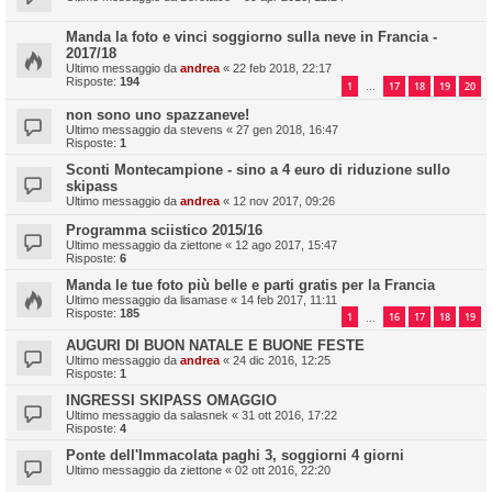
Manda la foto e vinci soggiorno sulla neve in Francia -
2017/18
Ultimo messaggio da
andrea
«
22 feb 2018, 22:17
Risposte:
194
1
17
18
19
20
…
non sono uno spazzaneve!
Ultimo messaggio da
stevens
«
27 gen 2018, 16:47
Risposte:
1
Sconti Montecampione - sino a 4 euro di riduzione sullo
skipass
Ultimo messaggio da
andrea
«
12 nov 2017, 09:26
Programma sciistico 2015/16
Ultimo messaggio da
ziettone
«
12 ago 2017, 15:47
Risposte:
6
Manda le tue foto più belle e parti gratis per la Francia
Ultimo messaggio da
lisamase
«
14 feb 2017, 11:11
Risposte:
185
1
16
17
18
19
…
AUGURI DI BUON NATALE E BUONE FESTE
Ultimo messaggio da
andrea
«
24 dic 2016, 12:25
Risposte:
1
INGRESSI SKIPASS OMAGGIO
Ultimo messaggio da
salasnek
«
31 ott 2016, 17:22
Risposte:
4
Ponte dell'Immacolata paghi 3, soggiorni 4 giorni
Ultimo messaggio da
ziettone
«
02 ott 2016, 22:20