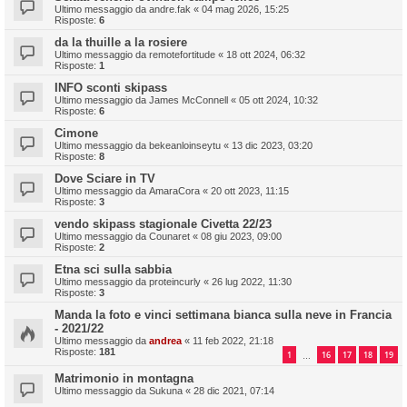
Ultimo messaggio da
andre.fak
«
04 mag 2026, 15:25
Risposte:
6
da la thuille a la rosiere
Ultimo messaggio da
remotefortitude
«
18 ott 2024, 06:32
Risposte:
1
INFO sconti skipass
Ultimo messaggio da
James McConnell
«
05 ott 2024, 10:32
Risposte:
6
Cimone
Ultimo messaggio da
bekeanloinseytu
«
13 dic 2023, 03:20
Risposte:
8
Dove Sciare in TV
Ultimo messaggio da
AmaraCora
«
20 ott 2023, 11:15
Risposte:
3
vendo skipass stagionale Civetta 22/23
Ultimo messaggio da
Counaret
«
08 giu 2023, 09:00
Risposte:
2
Etna sci sulla sabbia
Ultimo messaggio da
proteincurly
«
26 lug 2022, 11:30
Risposte:
3
Manda la foto e vinci settimana bianca sulla neve in Francia
- 2021/22
Ultimo messaggio da
andrea
«
11 feb 2022, 21:18
Risposte:
181
1
16
17
18
19
…
Matrimonio in montagna
Ultimo messaggio da
Sukuna
«
28 dic 2021, 07:14