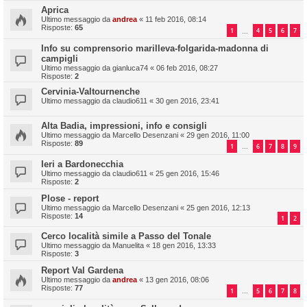
Aprica
Ultimo messaggio da
andrea
«
11 feb 2016, 08:14
Risposte:
65
1
4
5
6
7
…
Info su comprensorio marilleva-folgarida-madonna di
campigli
Ultimo messaggio da
gianluca74
«
06 feb 2016, 08:27
Risposte:
2
Cervinia-Valtournenche
Ultimo messaggio da
claudio611
«
30 gen 2016, 23:41
Alta Badia, impressioni, info e consigli
Ultimo messaggio da
Marcello Desenzani
«
29 gen 2016, 11:00
Risposte:
89
1
6
7
8
9
…
Ieri a Bardonecchia
Ultimo messaggio da
claudio611
«
25 gen 2016, 15:46
Risposte:
2
Plose - report
Ultimo messaggio da
Marcello Desenzani
«
25 gen 2016, 12:13
Risposte:
14
1
2
Cerco località simile a Passo del Tonale
Ultimo messaggio da
Manuelita
«
18 gen 2016, 13:33
Risposte:
3
Report Val Gardena
Ultimo messaggio da
andrea
«
13 gen 2016, 08:06
Risposte:
77
1
5
6
7
8
…