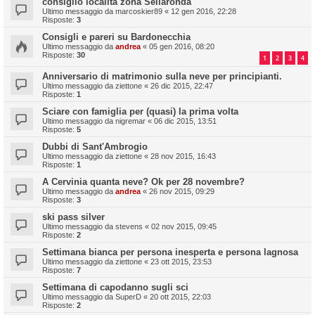
consiglio località zona Sellaronda
Ultimo messaggio da
marcoskier89
«
12 gen 2016, 22:28
Risposte:
3
Consigli e pareri su Bardonecchia
Ultimo messaggio da
andrea
«
05 gen 2016, 08:20
Risposte:
30
1
2
3
4
Anniversario di matrimonio sulla neve per principianti.
Ultimo messaggio da
ziettone
«
26 dic 2015, 22:47
Risposte:
1
Sciare con famiglia per (quasi) la prima volta
Ultimo messaggio da
nigremar
«
06 dic 2015, 13:51
Risposte:
5
Dubbi di Sant'Ambrogio
Ultimo messaggio da
ziettone
«
28 nov 2015, 16:43
Risposte:
1
A Cervinia quanta neve? Ok per 28 novembre?
Ultimo messaggio da
andrea
«
26 nov 2015, 09:29
Risposte:
3
ski pass silver
Ultimo messaggio da
stevens
«
02 nov 2015, 09:45
Risposte:
2
Settimana bianca per persona inesperta e persona lagnosa
Ultimo messaggio da
ziettone
«
23 ott 2015, 23:53
Risposte:
7
Settimana di capodanno sugli sci
Ultimo messaggio da
SuperD
«
20 ott 2015, 22:03
Risposte:
2