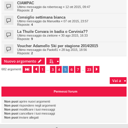
CIAMPAC
Ultimo messaggio da
robertocag
«
12 ott 2015, 09:47
Risposte:
2
Consiglio settimana bianca
Ultimo messaggio da
Manuelita
«
07 ott 2015, 23:57
Risposte:
4
La Thuile Corvara in badia o Cervinia??
Ultimo messaggio da
ziettone
«
30 ago 2015, 16:33
Risposte:
9
Voucher Adamello Ski per stagione 2014/2015
Ultimo messaggio da
Paolo81
«
28 lug 2015, 18:56
Risposte:
2
Nuovo argomento
1
3
4
5
6
7
23
Pagina
Precedente
5
di
23
Prossimo
682 argomenti
…
…
Vai a
Permessi forum
Non puoi
aprire nuovi argomenti
Non puoi
rispondere negli argomenti
Non puoi
modificare i tuoi messaggi
Non puoi
cancellare i tuoi messaggi
Non puoi
inviare allegati