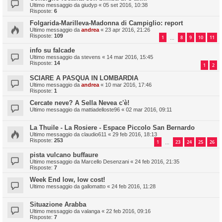
Ultimo messaggio da
giudyp
«
05 set 2016, 10:38
Risposte:
6
Folgarida-Marilleva-Madonna di Campiglio: report
Ultimo messaggio da
andrea
«
23 apr 2016, 21:26
Risposte:
109
1
8
9
10
11
…
info su falcade
Ultimo messaggio da
stevens
«
14 mar 2016, 15:45
Risposte:
14
1
2
SCIARE A PASQUA IN LOMBARDIA
Ultimo messaggio da
andrea
«
10 mar 2016, 17:46
Risposte:
1
Cercate neve? A Sella Nevea c'è!
Ultimo messaggio da
mattiadelloste96
«
02 mar 2016, 09:11
La Thuile - La Rosiere - Espace Piccolo San Bernardo
Ultimo messaggio da
claudio611
«
29 feb 2016, 18:13
Risposte:
253
1
23
24
25
26
…
pista vulcano buffaure
Ultimo messaggio da
Marcello Desenzani
«
24 feb 2016, 21:35
Risposte:
7
Week End low, low cost!
Ultimo messaggio da
gallomatto
«
24 feb 2016, 11:28
Situazione Arabba
Ultimo messaggio da
valanga
«
22 feb 2016, 09:16
Risposte:
7