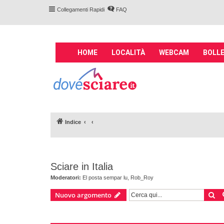
Collegamenti Rapidi
FAQ
M
HOME
LOCALITÀ
WEBCAM
BOLLE
a
i
Forum DoveSciare.
n
impianti a fune, 
n
Parliamo nel forum di località sciis
a
v
Indice
i
g
a
t
Sciare in Italia
i
o
Moderatori:
El posta sempar lu
,
Rob_Roy
n
Ce
Nuovo argomento