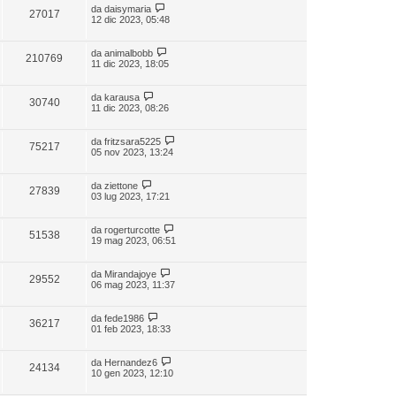
da
daisymaria
27017
12 dic 2023, 05:48
da
animalbobb
210769
11 dic 2023, 18:05
da
karausa
30740
11 dic 2023, 08:26
da
fritzsara5225
75217
05 nov 2023, 13:24
da
ziettone
27839
03 lug 2023, 17:21
da
rogerturcotte
51538
19 mag 2023, 06:51
da
Mirandajoye
29552
06 mag 2023, 11:37
da
fede1986
36217
01 feb 2023, 18:33
da
Hernandez6
24134
10 gen 2023, 12:10