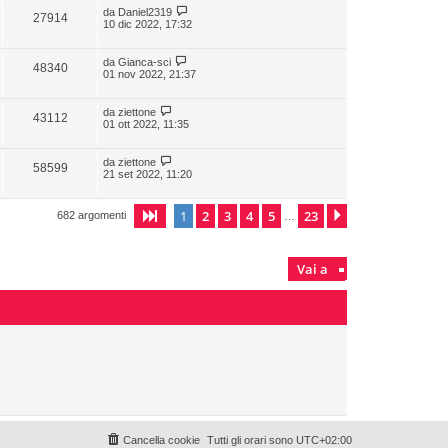
da
Daniel2319
27914
10 dic 2022, 17:32
da
Gianca-sci
48340
01 nov 2022, 21:37
da
ziettone
43112
01 ott 2022, 11:35
da
ziettone
58599
21 set 2022, 11:20
1
2
3
4
5
23
Pagina
1
di
23
Prossimo
682 argomenti
…
Vai a
Cancella cookie
Tutti gli orari sono
UTC+02:00