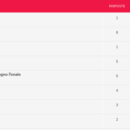
RISPOSTE
1
8
1
5
egno-Tonale
0
4
3
2