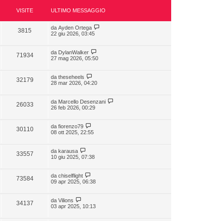
VISITE
ULTIMO MESSAGGIO
da
Ayden Ortega
3815
22 giu 2026, 03:45
da
DylanWalker
71934
27 mag 2026, 05:50
da
theseheels
32179
28 mar 2026, 04:20
da
Marcello Desenzani
26033
26 feb 2026, 00:29
da
fiorenzo79
30110
08 ott 2025, 22:55
da
karausa
33557
10 giu 2025, 07:38
da
chiselflight
73584
09 apr 2025, 06:38
da
Vilions
34137
03 apr 2025, 10:13