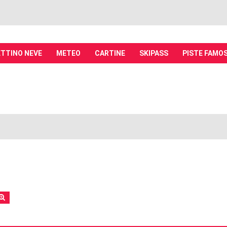
TTINO NEVE
METEO
CARTINE
SKIPASS
PISTE FAMO
it - Discussioni su località sciistiche,
piste, sci e materiali
tiche, piste sci, funivie e molto altro
rca
Ricerca avanzata