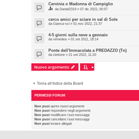
Cervinia o Madonna di Campiglio
da
Daniel2319
» 07 dic 2022, 00:57
cerco amici per sciare in val di Sole
da
Gianca-sci
» 01 nov 2022, 21:37
4-5 giorni sulla neve a gennaio
da
remedios
» 01 set 2011, 18:14
Ponte dell'Immacolata a PREDAZZO (Tn)
da
ziettone
» 21 set 2022, 11:20
Nuovo argomento
Torna all’Indice della Board
PERMESSI FORUM
Non puoi
aprire nuovi argomenti
Non puoi
rispondere negli argomenti
Non puoi
modificare i tuoi messaggi
Non puoi
cancellare i tuoi messaggi
Non puoi
inviare allegati