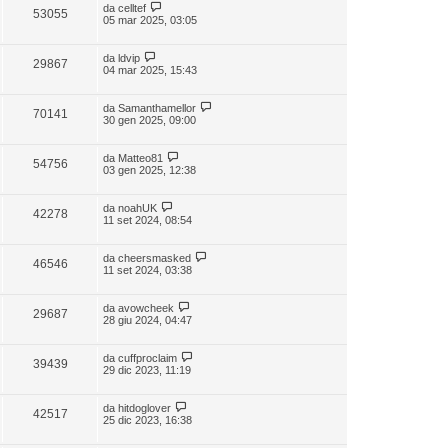
da
celltef
53055
05 mar 2025, 03:05
da
ldvip
29867
04 mar 2025, 15:43
da
Samanthamellor
70141
30 gen 2025, 09:00
da
Matteo81
54756
03 gen 2025, 12:38
da
noahUK
42278
11 set 2024, 08:54
da
cheersmasked
46546
11 set 2024, 03:38
da
avowcheek
29687
28 giu 2024, 04:47
da
cuffproclaim
39439
29 dic 2023, 11:19
da
hitdoglover
42517
25 dic 2023, 16:38