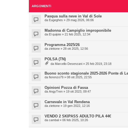
ARGOMENTI
Pasqua sulla neve in Val di Sole
da
Eugeghes
» 29 mag 2026, 06:06
Madonna di Campiglio improponibile
da
El quijote
» 21 feb 2025, 12:34
Programma 2025/26
da
ziettone
» 28 ott 2025, 12:56
POLSA (TN)
da
Marcello Desenzani
» 25 feb 2019, 23:18
Buono sconto stagionale 2025-2026 Ponte di L
da
fiorenzo79
» 08 ott 2025, 22:55
Opinioni Pozza di Fassa
da
AngyTren
» 19 ott 2023, 09:47
Carnevale in Val Rendena
da
ziettone
» 19 gen 2022, 12:16
VENDO 2 SKIPASS ADULTO PILA 44€
da
cambal
» 06 feb 2025, 10:26