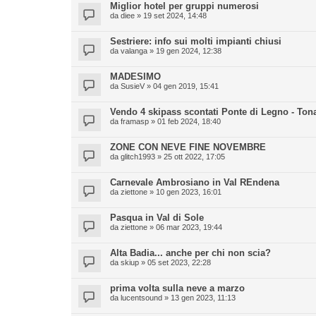
Miglior hotel per gruppi numerosi
da
diee
» 19 set 2024, 14:48
Sestriere: info sui molti impianti chiusi
da
valanga
» 19 gen 2024, 12:38
MADESIMO
da
SusieV
» 04 gen 2019, 15:41
Vendo 4 skipass scontati Ponte di Legno - Ton
da
framasp
» 01 feb 2024, 18:40
ZONE CON NEVE FINE NOVEMBRE
da
glitch1993
» 25 ott 2022, 17:05
Carnevale Ambrosiano in Val REndena
da
ziettone
» 10 gen 2023, 16:01
Pasqua in Val di Sole
da
ziettone
» 06 mar 2023, 19:44
Alta Badia... anche per chi non scia?
da
skiup
» 05 set 2023, 22:28
prima volta sulla neve a marzo
da
lucentsound
» 13 gen 2023, 11:13