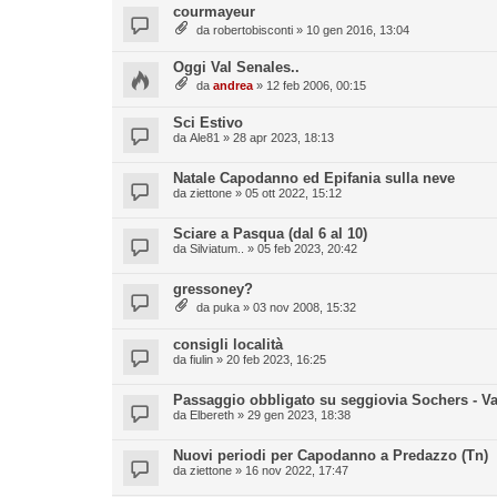
courmayeur
da
robertobisconti
» 10 gen 2016, 13:04
Oggi Val Senales..
da
andrea
» 12 feb 2006, 00:15
Sci Estivo
da
Ale81
» 28 apr 2023, 18:13
Natale Capodanno ed Epifania sulla neve
da
ziettone
» 05 ott 2022, 15:12
Sciare a Pasqua (dal 6 al 10)
da
Silviatum..
» 05 feb 2023, 20:42
gressoney?
da
puka
» 03 nov 2008, 15:32
consigli località
da
fiulin
» 20 feb 2023, 16:25
Passaggio obbligato su seggiovia Sochers - V
da
Elbereth
» 29 gen 2023, 18:38
Nuovi periodi per Capodanno a Predazzo (Tn)
da
ziettone
» 16 nov 2022, 17:47