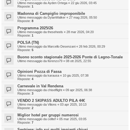
Ultimo messaggio da
Ayden Ortega
«
22 giu 2026, 03:45
Risposte:
1
Madonna di Campiglio improponibile
Ultimo messaggio da
DylanWalker
«
27 mag 2026, 05:50
Risposte:
8
Programma 2025/26
Ultimo messaggio da
theseheels
«
28 mar 2026, 04:20
Risposte:
1
POLSA (TN)
Ultimo messaggio da
Marcello Desenzani
«
26 feb 2026, 00:29
Risposte:
5
Buono sconto stagionale 2025-2026 Ponte di Legno-Tonale
Ultimo messaggio da
fiorenzo79
«
08 ott 2025, 22:55
Opinioni Pozza di Fassa
Ultimo messaggio da
karausa
«
10 giu 2025, 07:38
Risposte:
4
Carnevale in Val Rendena
Ultimo messaggio da
chiselflight
«
09 apr 2025, 06:38
Risposte:
3
VENDO 2 SKIPASS ADULTO PILA 44€
Ultimo messaggio da
Vilions
«
03 apr 2025, 10:13
Risposte:
2
Miglior hotel per gruppi numerosi
Ultimo messaggio da
celltef
«
05 mar 2025, 03:05
Risposte:
7
Sestriere: info sui molti impianti chiusi