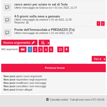
cerco amici per sciare in val di Sole
Ultimo messaggio da
Gianca-sci
«
01 nov 2022, 21:37
4-5 giorni sulla neve a gennaio
Ultimo messaggio da
ziettone
«
01 ott 2022, 11:35
Risposte:
11
1
2
Ponte dell'Immacolata a PREDAZZO (Tn)
Ultimo messaggio da
ziettone
«
21 set 2022, 11:20
Nuovo argomento
1
2
3
4
5
23
Pagina
1
di
23
Prossimo
682 argomenti
…
Vai a
Permessi forum
Non puoi
aprire nuovi argomenti
Non puoi
rispondere negli argomenti
Non puoi
modificare i tuoi messaggi
Non puoi
cancellare i tuoi messaggi
Non puoi
inviare allegati
Cancella cookie
Tutti gli orari sono
UTC+02:00