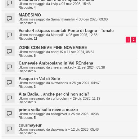
Ultimo messaggio da
ldvip
«
04 mar 2025, 15:43
Risposte:
4
MADESIMO
Ultimo messaggio da
Samanthamellor
«
30 gen 2025, 09:00
Risposte:
9
Vendo 4 skipass scontati Ponte di Legno - Tonale
Ultimo messaggio da
Matteo81
«
03 gen 2025, 12:38
Risposte:
11
1
2
ZONE CON NEVE FINE NOVEMBRE
Ultimo messaggio da
noahUK
«
11 set 2024, 08:54
Risposte:
6
Carnevale Ambrosiano in Val REndena
Ultimo messaggio da
cheersmasked
«
11 set 2024, 03:38
Risposte:
6
Pasqua in Val di Sole
Ultimo messaggio da
avowcheek
«
28 giu 2024, 04:47
Risposte:
3
Alta Badia... anche per chi non scia?
Ultimo messaggio da
cuffproclaim
«
29 dic 2023, 11:19
Risposte:
3
prima volta sulla neve a marzo
Ultimo messaggio da
hitdoglover
«
25 dic 2023, 16:38
Risposte:
5
courmayeur
Ultimo messaggio da
daisymaria
«
12 dic 2023, 05:48
Risposte:
5