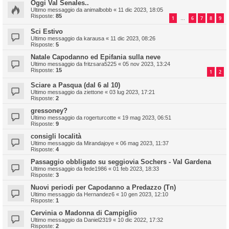
Oggi Val Senales..
Ultimo messaggio da
animalbobb
«
11 dic 2023, 18:05
Risposte:
85
1
6
7
8
9
…
Sci Estivo
Ultimo messaggio da
karausa
«
11 dic 2023, 08:26
Risposte:
5
Natale Capodanno ed Epifania sulla neve
Ultimo messaggio da
fritzsara5225
«
05 nov 2023, 13:24
Risposte:
15
1
2
Sciare a Pasqua (dal 6 al 10)
Ultimo messaggio da
ziettone
«
03 lug 2023, 17:21
Risposte:
2
gressoney?
Ultimo messaggio da
rogerturcotte
«
19 mag 2023, 06:51
Risposte:
9
consigli località
Ultimo messaggio da
Mirandajoye
«
06 mag 2023, 11:37
Risposte:
4
Passaggio obbligato su seggiovia Sochers - Val Gardena
Ultimo messaggio da
fede1986
«
01 feb 2023, 18:33
Risposte:
3
Nuovi periodi per Capodanno a Predazzo (Tn)
Ultimo messaggio da
Hernandez6
«
10 gen 2023, 12:10
Risposte:
1
Cervinia o Madonna di Campiglio
Ultimo messaggio da
Daniel2319
«
10 dic 2022, 17:32
Risposte:
2