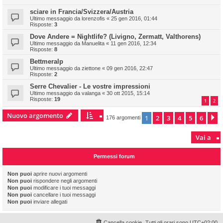
sciare in Francia/Svizzera/Austria
Ultimo messaggio da
lorenzofis
«
25 gen 2016, 01:44
Risposte:
3
Dove Andere = Nightlife? (Livigno, Zermatt, Valthorens)
Ultimo messaggio da
Manuelita
«
11 gen 2016, 12:34
Risposte:
8
Bettmeralp
Ultimo messaggio da
ziettone
«
09 gen 2016, 22:47
Risposte:
2
Serre Chevalier - Le vostre impressioni
Ultimo messaggio da
valanga
«
30 ott 2015, 15:14
Risposte:
19
1
2
Nuovo argomento
1
2
3
4
5
6
P
176 argomenti
Vai a
Permessi forum
Non puoi
aprire nuovi argomenti
Non puoi
rispondere negli argomenti
Non puoi
modificare i tuoi messaggi
Non puoi
cancellare i tuoi messaggi
Non puoi
inviare allegati
Cancella cookie
Tutti gli orari sono
UTC+02:00