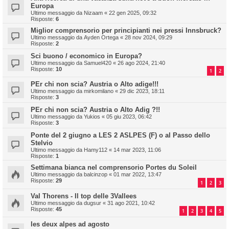
Europa
Ultimo messaggio da
Nizaam
«
22 gen 2025, 09:32
Risposte:
6
Miglior comprensorio per principianti nei pressi Innsbruck?
Ultimo messaggio da
Ayden Ortega
«
28 nov 2024, 09:29
Risposte:
2
Sci buono / economico in Europa?
Ultimo messaggio da
Samuel420
«
26 ago 2024, 21:40
Risposte:
10
1
2
PEr chi non scia? Austria o Alto adige!!!
Ultimo messaggio da
mirkomilano
«
29 dic 2023, 18:11
Risposte:
3
PEr chi non scia? Austria o Alto Adig ?!!
Ultimo messaggio da
Yukios
«
05 giu 2023, 06:42
Risposte:
3
Ponte del 2 giugno a LES 2 ASLPES (F) o al Passo dello
Stelvio
Ultimo messaggio da
Hamy112
«
14 mar 2023, 11:06
Risposte:
1
Settimana bianca nel comprensorio Portes du Soleil
Ultimo messaggio da
balcinzop
«
01 mar 2022, 13:47
Risposte:
29
1
2
3
Val Thorens - Il top delle 3Vallees
Ultimo messaggio da
dugsur
«
31 ago 2021, 10:42
Risposte:
45
1
2
3
4
5
les deux alpes ad agosto