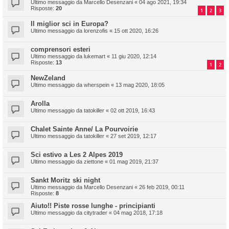
Ultimo messaggio da
Marcello Desenzani
«
04 ago 2021, 19:34
Risposte:
20
1
2
3
Il miglior sci in Europa?
Ultimo messaggio da
lorenzofis
«
15 ott 2020, 16:26
comprensori esteri
Ultimo messaggio da
lukemart
«
11 giu 2020, 12:14
Risposte:
13
1
2
NewZeland
Ultimo messaggio da
wherspein
«
13 mag 2020, 18:05
Arolla
Ultimo messaggio da
tatokiller
«
02 ott 2019, 16:43
Chalet Sainte Anne/ La Pourvoirie
Ultimo messaggio da
tatokiller
«
27 set 2019, 12:17
Sci estivo a Les 2 Alpes 2019
Ultimo messaggio da
ziettone
«
01 mag 2019, 21:37
Sankt Moritz ski night
Ultimo messaggio da
Marcello Desenzani
«
26 feb 2019, 00:11
Risposte:
8
Aiuto!! Piste rosse lunghe - principianti
Ultimo messaggio da
citytrader
«
04 mag 2018, 17:18