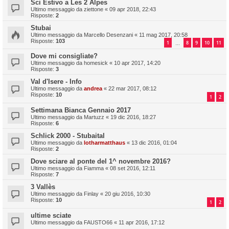
Sci Estivo a Les 2 Alpes
Ultimo messaggio da
ziettone
«
09 apr 2018, 22:43
Risposte:
2
Stubai
Ultimo messaggio da
Marcello Desenzani
«
11 mag 2017, 20:58
Risposte:
103
1
8
9
10
11
…
Dove mi consigliate?
Ultimo messaggio da
homesick
«
10 apr 2017, 14:20
Risposte:
3
Val d'Isere - Info
Ultimo messaggio da
andrea
«
22 mar 2017, 08:12
Risposte:
10
1
2
Settimana Bianca Gennaio 2017
Ultimo messaggio da
Martuzz
«
19 dic 2016, 18:27
Risposte:
6
Schlick 2000 - Stubaital
Ultimo messaggio da
lotharmatthaus
«
13 dic 2016, 01:04
Risposte:
2
Dove sciare al ponte del 1^ novembre 2016?
Ultimo messaggio da
Fiamma
«
08 set 2016, 12:11
Risposte:
7
3 Vallès
Ultimo messaggio da
Finlay
«
20 giu 2016, 10:30
Risposte:
10
1
2
ultime sciate
Ultimo messaggio da
FAUSTO66
«
11 apr 2016, 17:12