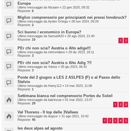
Europa
Ultimo messaggio da
Nizaam
«
22 gen 2025, 09:32
Risposte:
6
Miglior comprensorio per principianti nei pressi Innsbruck?
Ultimo messaggio da
Ayden Ortega
«
28 nov 2024, 09:29
Risposte:
2
Sci buono / economico in Europa?
Ultimo messaggio da
Samuel420
«
26 ago 2024, 21:40
Risposte:
10
1
2
PEr chi non scia? Austria o Alto adige!!!
Ultimo messaggio da
mirkomilano
«
29 dic 2023, 18:11
Risposte:
3
PEr chi non scia? Austria o Alto Adig ?!!
Ultimo messaggio da
Yukios
«
05 giu 2023, 06:42
Risposte:
3
Ponte del 2 giugno a LES 2 ASLPES (F) o al Passo dello
Stelvio
Ultimo messaggio da
Hamy112
«
14 mar 2023, 11:06
Risposte:
1
Settimana bianca nel comprensorio Portes du Soleil
Ultimo messaggio da
balcinzop
«
01 mar 2022, 13:47
Risposte:
29
1
2
3
Val Thorens - Il top delle 3Vallees
Ultimo messaggio da
dugsur
«
31 ago 2021, 10:42
Risposte:
45
1
2
3
4
5
les deux alpes ad agosto