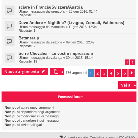
sciare in Francia/Svizzera/Austria
Ultimo messaggio da
lorenzofis
«
25 gen 2016, 01:44
Risposte:
3
Dove Andere = Nightlife? (Livigno, Zermatt, Valthorens)
Ultimo messaggio da
Manuelita
«
11 gen 2016, 12:34
Risposte:
8
Bettmeralp
Ultimo messaggio da
ziettone
«
09 gen 2016, 22:47
Risposte:
2
Serre Chevalier - Le vostre impressioni
Ultimo messaggio da
valanga
«
30 ott 2015, 15:14
Risposte:
19
1
2
Nuovo argomento
1
2
3
4
5
6
P
176 argomenti
Vai a
Permessi forum
Non puoi
aprire nuovi argomenti
Non puoi
rispondere negli argomenti
Non puoi
modificare i tuoi messaggi
Non puoi
cancellare i tuoi messaggi
Non puoi
inviare allegati
Cancella cookie
Tutti gli orari sono
UTC+02:00