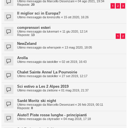
Ultimo messaggio da
Marcello Desenzani
«
04 ago 2021, 19:34
Risposte:
20
1
2
3
Il miglior sci in Europa?
Ultimo messaggio da
lorenzofis
«
15 ott 2020, 16:26
comprensori esteri
Ultimo messaggio da
lukemart
«
11 giu 2020, 12:14
Risposte:
13
1
2
NewZeland
Ultimo messaggio da
wherspein
«
13 mag 2020, 18:05
Arolla
Ultimo messaggio da
tatokiller
«
02 ott 2019, 16:43
Chalet Sainte Anne/ La Pourvoirie
Ultimo messaggio da
tatokiller
«
27 set 2019, 12:17
Sci estivo a Les 2 Alpes 2019
Ultimo messaggio da
ziettone
«
01 mag 2019, 21:37
Sankt Moritz ski night
Ultimo messaggio da
Marcello Desenzani
«
26 feb 2019, 00:11
Risposte:
8
Aiuto!! Piste rosse lunghe - principianti
Ultimo messaggio da
citytrader
«
04 mag 2018, 17:18