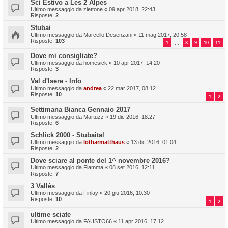
Sci Estivo a Les 2 Alpes
Ultimo messaggio da
ziettone
«
09 apr 2018, 22:43
Risposte:
2
Stubai
Ultimo messaggio da
Marcello Desenzani
«
11 mag 2017, 20:58
Risposte:
103
1
8
9
10
11
…
Dove mi consigliate?
Ultimo messaggio da
homesick
«
10 apr 2017, 14:20
Risposte:
3
Val d'Isere - Info
Ultimo messaggio da
andrea
«
22 mar 2017, 08:12
Risposte:
10
1
2
Settimana Bianca Gennaio 2017
Ultimo messaggio da
Martuzz
«
19 dic 2016, 18:27
Risposte:
6
Schlick 2000 - Stubaital
Ultimo messaggio da
lotharmatthaus
«
13 dic 2016, 01:04
Risposte:
2
Dove sciare al ponte del 1^ novembre 2016?
Ultimo messaggio da
Fiamma
«
08 set 2016, 12:11
Risposte:
7
3 Vallès
Ultimo messaggio da
Finlay
«
20 giu 2016, 10:30
Risposte:
10
1
2
ultime sciate
Ultimo messaggio da
FAUSTO66
«
11 apr 2016, 17:12