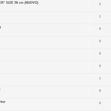
R" SIZE 58 cm (NUOVO)
2
1
4
0
0
0
0
1
€
0
rker
0