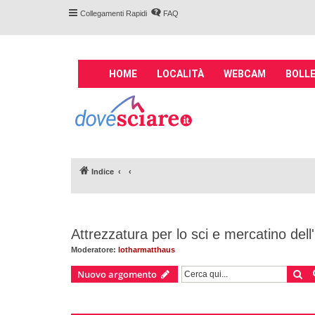
Collegamenti Rapidi
FAQ
M
HOME
LOCALITÀ
WEBCAM
BOLLE
a
i
Forum DoveSciare.
n
impianti a fune, 
n
Parliamo nel forum di località sciis
a
v
Indice
i
g
a
t
Attrezzatura per lo sci e mercatino dell
i
o
Moderatore:
lotharmatthaus
n
Ce
Nuovo argomento