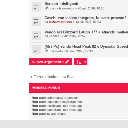
Sensori intelligenti
da
motionmetrics
» 20 gen 2016, 10:23
Caschi con visiera integrata, lo avete provato
da
lotharmatthaus
» 13 dic 2016, 01:03
Vendo sci Blizzard Latigo 177 + attacchi matker
da
Zachi
» 12 dic 2016, 10:57
(Mi / Pc) vendo Head Peak 82 e Dynastar Spee
da
aveto
» 03 nov 2016, 12:30
Nuovo argomento
Torna all’Indice della Board
PERMESSI FORUM
Non puoi
aprire nuovi argomenti
Non puoi
rispondere negli argomenti
Non puoi
modificare i tuoi messaggi
Non puoi
cancellare i tuoi messaggi
Non puoi
inviare allegati