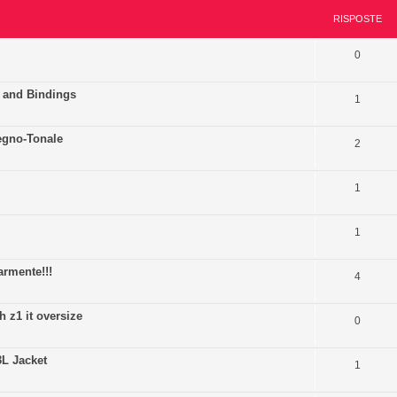
RISPOSTE
0
 and Bindings
1
egno-Tonale
2
1
1
armente!!!
4
 z1 it oversize
0
L Jacket
1