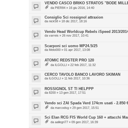
VENDO CASCO BRIKO STRATOS "BODE MILLE
da
PIER84
» 16 giu 2016, 14:40
Consiglio Sci rossignol attraxion
da
nick58
» 18 dic 2017, 18:16
Vendo Head Worldcup Rebels iSpeed 2013/201
da
varreis
» 26 nov 2017, 10:41
Scarponi sci uomo MP24.5/25
da
Melo000
» 01 apr 2017, 13:08
ATOMIC REDSTER PRO 120
da
ILGOLLI
» 22 feb 2017, 11:32
CERCO TAVOLO BANCO LAVORO SKIMAN
da
ILGOLLI
» 11 feb 2017, 10:36
ROSSIGNOL ST TI HELPPP
da
8200
» 13 gen 2017, 17:51
Vendo sci ZAI Spada Verd 174cm usati - 2.850 
da
marcodsg
» 29 gen 2017, 15:51
Sci Elan RCG FIS World Cup 160 + attacchi Ma
da
aallegri77
» 09 gen 2017, 16:39