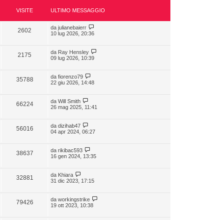
VISITE
ULTIMO MESSAGGIO
da
julianebaierr
2602
10 lug 2026, 20:36
da
Ray Hensley
2175
09 lug 2026, 10:39
da
fiorenzo79
35788
22 giu 2026, 14:48
da
Will Smith
66224
26 mag 2025, 11:41
da
dizihab47
56016
04 apr 2024, 06:27
da
rikibac593
38637
16 gen 2024, 13:35
da
Khiara
32881
31 dic 2023, 17:15
da
workingstrike
79426
19 ott 2023, 10:38