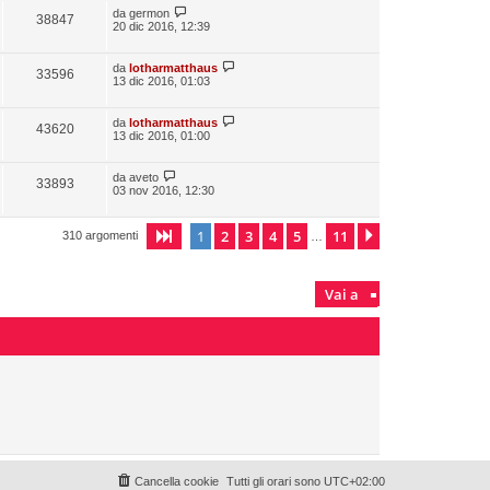
da
germon
38847
20 dic 2016, 12:39
da
lotharmatthaus
33596
13 dic 2016, 01:03
da
lotharmatthaus
43620
13 dic 2016, 01:00
da
aveto
33893
03 nov 2016, 12:30
1
2
3
4
5
11
Pagina
1
di
11
Prossimo
310 argomenti
…
Vai a
Cancella cookie
Tutti gli orari sono
UTC+02:00