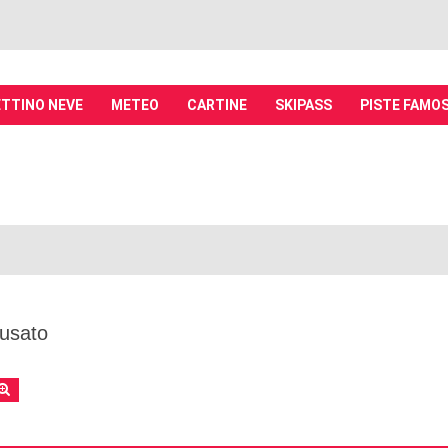
TTINO NEVE
METEO
CARTINE
SKIPASS
PISTE FAMO
it - Discussioni su località sciistiche,
piste, sci e materiali
tiche, piste sci, funivie e molto altro
'usato
rca
Ricerca avanzata