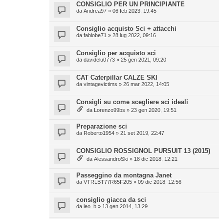
CONSIGLIO PER UN PRINCIPIANTE
da
Andrea97
» 06 feb 2023, 19:45
Consiglio acquisto Sci + attacchi
da
fabiobe71
» 28 lug 2022, 09:16
Consiglio per acquisto sci
da
davidelu0773
» 25 gen 2021, 09:20
CAT Caterpillar CALZE SKI
da
vintagevictims
» 26 mar 2022, 14:05
Consigli su come scegliere sci ideali
da
Lorenzo99bs
» 23 gen 2020, 19:51
Preparazione sci
da
Roberto1954
» 21 set 2019, 22:47
CONSIGLIO ROSSIGNOL PURSUIT 13 (2015)
da
AlessandroSki
» 18 dic 2018, 12:21
Passeggino da montagna Janet
da
VTRLBT77R65F205
» 09 dic 2018, 12:56
consiglio giacca da sci
da
leo_b
» 13 gen 2014, 13:29