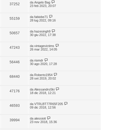
da
Angelo Bag
37252
23 feb 2023, 20:07
da
fabiobe71
55159
28 lug 2022, 09:16
da
hazesingh9
50657
30 giu 2022, 17:38
da
vintagevictims
47243
26 mar 2022, 14:05
da
riomdr
56446
30 ago 2020, 17:28
da
Roberto1954
68440
28 set 2019, 20:02
da
AlessandroSki
47176
18 dic 2018, 12:21
da
VTRLBT77R65F205
46593
09 dic 2018, 12:56
da
alessiott
39994
23 nov 2018, 15:36