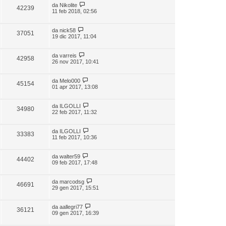
da
Nikolite
42239
11 feb 2018, 02:56
da
nick58
37051
19 dic 2017, 11:04
da
varreis
42958
26 nov 2017, 10:41
da
Melo000
45154
01 apr 2017, 13:08
da
ILGOLLI
34980
22 feb 2017, 11:32
da
ILGOLLI
33383
11 feb 2017, 10:36
da
walter59
44402
09 feb 2017, 17:48
da
marcodsg
46691
29 gen 2017, 15:51
da
aallegri77
36121
09 gen 2017, 16:39