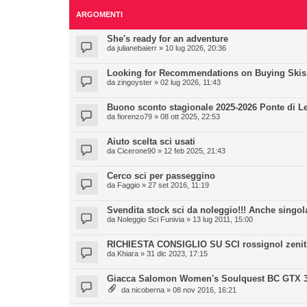
ARGOMENTI
She's ready for an adventure
da
julianebaierr
» 10 lug 2026, 20:36
Looking for Recommendations on Buying Skis
da
zingoyster
» 02 lug 2026, 11:43
Buono sconto stagionale 2025-2026 Ponte di L
da
fiorenzo79
» 08 ott 2025, 22:53
Aiuto scelta sci usati
da
Cicerone90
» 12 feb 2025, 21:43
Cerco sci per passeggino
da
Faggio
» 27 set 2016, 11:19
Svendita stock sci da noleggio!!! Anche singol
da
Noleggio Sci Funivia
» 13 lug 2011, 15:00
RICHIESTA CONSIGLIO SU SCI rossignol zenith
da
Khiara
» 31 dic 2023, 17:15
Giacca Salomon Women's Soulquest BC GTX 3
da
nicoberna
» 08 nov 2016, 16:21