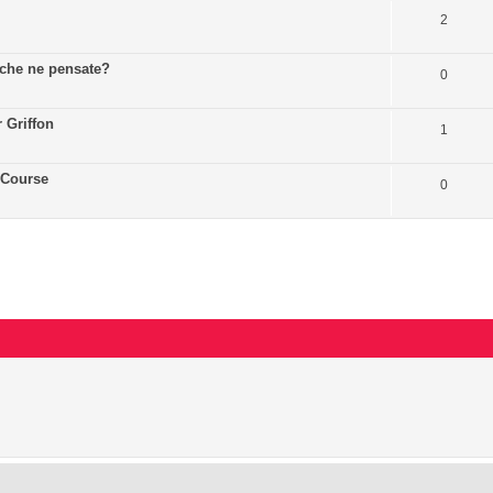
2
? che ne pensate?
0
 Griffon
1
dCourse
0