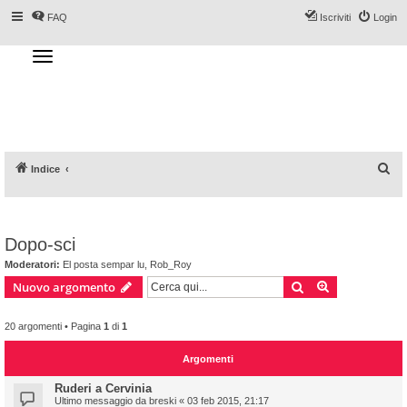
FAQ
Iscriviti
Login
T
o
g
Forum DoveSciare.it - Discussioni su
g
l
località sciistiche, impianti a fune, piste, sci
e
n
e materiali
a
v
i
g
a
C
Indice
t
i
e
o
n
r
c
Dopo-sci
a
Moderatori:
El posta sempar lu
,
Rob_Roy
Cerca
Ricerca avan
Nuovo argomento
20 argomenti • Pagina
1
di
1
Argomenti
Ruderi a Cervinia
Ultimo messaggio da
breski
«
03 feb 2015, 21:17