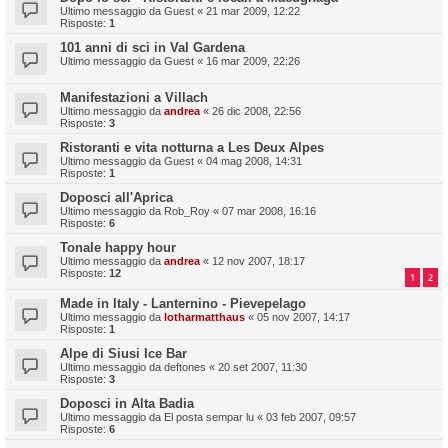
Ultimo messaggio da
Guest
«
21 mar 2009, 12:22
Risposte:
1
101 anni di sci in Val Gardena
Ultimo messaggio da
Guest
«
16 mar 2009, 22:26
Manifestazioni a Villach
Ultimo messaggio da
andrea
«
26 dic 2008, 22:56
Risposte:
3
Ristoranti e vita notturna a Les Deux Alpes
Ultimo messaggio da
Guest
«
04 mag 2008, 14:31
Risposte:
1
Doposci all'Aprica
Ultimo messaggio da
Rob_Roy
«
07 mar 2008, 16:16
Risposte:
6
Tonale happy hour
Ultimo messaggio da
andrea
«
12 nov 2007, 18:17
Risposte:
12
1
2
Made in Italy - Lanternino - Pievepelago
Ultimo messaggio da
lotharmatthaus
«
05 nov 2007, 14:17
Risposte:
1
Alpe di Siusi Ice Bar
Ultimo messaggio da
deftones
«
20 set 2007, 11:30
Risposte:
3
Doposci in Alta Badia
Ultimo messaggio da
El posta sempar lu
«
03 feb 2007, 09:57
Risposte:
6