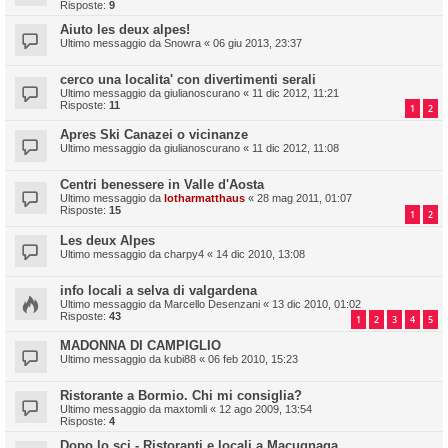
Risposte:
9
Aiuto les deux alpes!
Ultimo messaggio da
Snowra
«
06 giu 2013, 23:37
cerco una localita' con divertimenti serali
Ultimo messaggio da
giulianoscurano
«
11 dic 2012, 11:21
Risposte:
11
1
2
Apres Ski Canazei o vicinanze
Ultimo messaggio da
giulianoscurano
«
11 dic 2012, 11:08
Centri benessere in Valle d'Aosta
Ultimo messaggio da
lotharmatthaus
«
28 mag 2011, 01:07
Risposte:
15
1
2
Les deux Alpes
Ultimo messaggio da
charpy4
«
14 dic 2010, 13:08
info locali a selva di valgardena
Ultimo messaggio da
Marcello Desenzani
«
13 dic 2010, 01:02
Risposte:
43
1
2
3
4
5
MADONNA DI CAMPIGLIO
Ultimo messaggio da
kubi88
«
06 feb 2010, 15:23
Ristorante a Bormio. Chi mi consiglia?
Ultimo messaggio da
maxtomli
«
12 ago 2009, 13:54
Risposte:
4
Dopo lo sci - Ristoranti e locali a Macugnaga