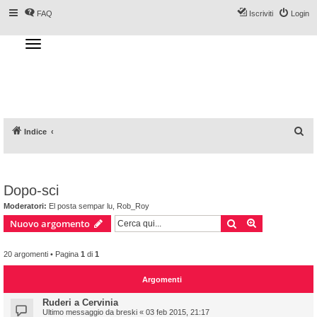
FAQ
Iscriviti
Login
T
o
g
Forum DoveSciare.it - Discussioni su
g
l
località sciistiche, impianti a fune, piste, sci
e
n
e materiali
a
v
i
g
a
C
Indice
t
i
e
o
n
r
c
Dopo-sci
a
Moderatori:
El posta sempar lu
,
Rob_Roy
Cerca
Ricerca avan
Nuovo argomento
20 argomenti • Pagina
1
di
1
Argomenti
Ruderi a Cervinia
Ultimo messaggio da
breski
«
03 feb 2015, 21:17