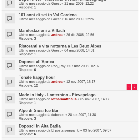
Ultimo messaggio da
Guest
«
21 mar 2009, 12:22
Risposte:
1
101 anni di sci in Val Gardena
Ultimo messaggio da
Guest
«
16 mar 2009, 22:26
Manifestazioni a Villach
Ultimo messaggio da
andrea
«
26 dic 2008, 22:56
Risposte:
3
Ristoranti e vita notturna a Les Deux Alpes
Ultimo messaggio da
Guest
«
04 mag 2008, 14:31
Risposte:
1
Doposci all'Aprica
Ultimo messaggio da
Rob_Roy
«
07 mar 2008, 16:16
Risposte:
6
Tonale happy hour
Ultimo messaggio da
andrea
«
12 nov 2007, 18:17
Risposte:
12
1
2
Made in Italy - Lanternino - Pievepelago
Ultimo messaggio da
lotharmatthaus
«
05 nov 2007, 14:17
Risposte:
1
Alpe di Siusi Ice Bar
Ultimo messaggio da
deftones
«
20 set 2007, 11:30
Risposte:
3
Doposci in Alta Badia
Ultimo messaggio da
El posta sempar lu
«
03 feb 2007, 09:57
Risposte:
6