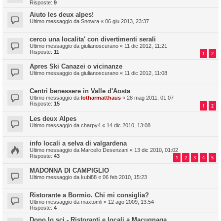
Risposte:
9
Aiuto les deux alpes!
Ultimo messaggio da
Snowra
«
06 giu 2013, 23:37
cerco una localita' con divertimenti serali
Ultimo messaggio da
giulianoscurano
«
11 dic 2012, 11:21
Risposte:
11
1
2
Apres Ski Canazei o vicinanze
Ultimo messaggio da
giulianoscurano
«
11 dic 2012, 11:08
Centri benessere in Valle d'Aosta
Ultimo messaggio da
lotharmatthaus
«
28 mag 2011, 01:07
Risposte:
15
1
2
Les deux Alpes
Ultimo messaggio da
charpy4
«
14 dic 2010, 13:08
info locali a selva di valgardena
Ultimo messaggio da
Marcello Desenzani
«
13 dic 2010, 01:02
Risposte:
43
1
2
3
4
5
MADONNA DI CAMPIGLIO
Ultimo messaggio da
kubi88
«
06 feb 2010, 15:23
Ristorante a Bormio. Chi mi consiglia?
Ultimo messaggio da
maxtomli
«
12 ago 2009, 13:54
Risposte:
4
Dopo lo sci - Ristoranti e locali a Macugnaga