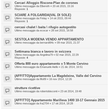
Cercari Alloggio Riscone-Plan de corones
Ultimo messaggio da
Elbereth
«
20 ott 2015, 15:16
Risposte:
1
SCIARE A FOLGARIDA(VAL DI SOLE)
Ultimo messaggio da
Finlay
«
14 ott 2015, 09:44
Risposte:
1
cercasi chalet \ baita \ rifugio autogestito
Ultimo messaggio da
ecocar
«
28 set 2015, 16:58
SESTOLA MODENA VENDO APPARTAMENTO
Ultimo messaggio da
bernardi94c
«
09 mar 2015, 21:37
Settimana bianca e lavoro in svizzera
Ultimo messaggio da
Angelina79
«
02 mar 2015, 22:29
Risposte:
4
Offerta 800 euro appartamento x 5 Monte Cervino
Ultimo messaggio da
Emanuele Aiello
«
21 dic 2014, 16:51
(AFFITTO)Appartamento La Magdeleine, Valle del Cervino
Ultimo messaggio da
fifo89
«
16 nov 2014, 12:26
strutture ricettive
Ultimo messaggio da
robertobisconti
«
23 ott 2014, 19:48
[AFFITTO] Appartamento Marilleva 1400 10-17 Gennaio 2015
Ultimo messaggio da
fra2704
«
17 ott 2014, 18:28