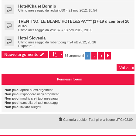
Hotel/Chalet Bormio
Ultimo messaggio da
redwind80
«
21 nov 2012, 18:54
TRENTINO: LE BLANC HOTEL&SPA**** (17-19 dicembre) 20
euro
Ultimo messaggio da
Vale.87
«
13 nov 2012, 20:59
Hotel Slovenia
Ultimo messaggio da
robertocag
«
24 ott 2012, 20:26
Risposte:
1
Nuovo argomento
1
2
3
Prossimo
85 argomenti
Vai a
Permessi forum
Non puoi
aprire nuovi argomenti
Non puoi
rispondere negli argomenti
Non puoi
modificare i tuoi messaggi
Non puoi
cancellare i tuoi messaggi
Non puoi
inviare allegati
Cancella cookie
Tutti gli orari sono
UTC+02:00