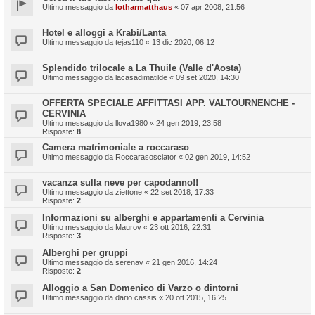
Ultimo messaggio da
lotharmatthaus
«
07 apr 2008, 21:56
Hotel e alloggi a Krabi/Lanta
Ultimo messaggio da
tejas110
«
13 dic 2020, 06:12
Splendido trilocale a La Thuile (Valle d'Aosta)
Ultimo messaggio da
lacasadimatilde
«
09 set 2020, 14:30
OFFERTA SPECIALE AFFITTASI APP. VALTOURNENCHE -
CERVINIA
Ultimo messaggio da
llova1980
«
24 gen 2019, 23:58
Risposte:
8
Camera matrimoniale a roccaraso
Ultimo messaggio da
Roccarasosciator
«
02 gen 2019, 14:52
vacanza sulla neve per capodanno!!
Ultimo messaggio da
ziettone
«
22 set 2018, 17:33
Risposte:
2
Informazioni su alberghi e appartamenti a Cervinia
Ultimo messaggio da
Maurov
«
23 ott 2016, 22:31
Risposte:
3
Alberghi per gruppi
Ultimo messaggio da
serenav
«
21 gen 2016, 14:24
Risposte:
2
Alloggio a San Domenico di Varzo o dintorni
Ultimo messaggio da
dario.cassis
«
20 ott 2015, 16:25