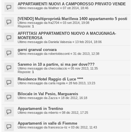
APPARTAMENTI NUOVI A CAMPOROSSO PRIVATO VENDE
Ultimo messaggio da
Walther
«
07 ott 2014, 18:46
[VENDO] Multiproprietà Marilleva 1400 appartamento 5 posti
Ultimo messaggio da
fra2704
«
03 set 2014, 19:08
Risposte:
1
AFFITTASI APPARTAMENTO NUOVO A MACUGNAGA-
MONTEROSA
Ultimo messaggio da
Daniela Valsesia
«
13 feb 2014, 18:06
garni granval corvara
Ultimo messaggio da
robertobisconti
«
31 dic 2013, 12:38
Saremo in 10 a partire, si ma per dove???
Ultimo messaggio da
checcolaccio
«
05 nov 2013, 11:35
Risposte:
1
Residence Hotel Raggio di Luce ****
Ultimo messaggio da
carla regola
«
28 feb 2013, 13:23
Bilocale in Val Pesio, Marguareis
Ultimo messaggio da
Zazza
«
18 dic 2012, 16:18
Appartamenti in Trentino
Ultimo messaggio da
mberto
«
08 dic 2012, 17:25
Appartamenti in valle di Fiemme
Ultimo messaggio da
francesca-riz
«
03 dic 2012, 11:43