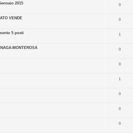
Gennaio 2015
0
VATO VENDE
0
mento 5 posti
1
UGNAGA-MONTEROSA
0
0
1
0
0
0