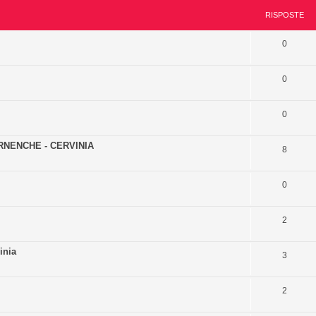
RISPOSTE
0
0
0
RNENCHE - CERVINIA
8
0
2
inia
3
2