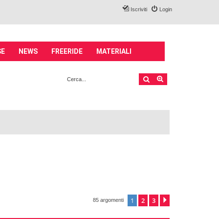
Iscriviti
Login
SE
NEWS
FREERIDE
MATERIALI
Cerca
Ricerca avanzata
1
2
3
Prossimo
85 argomenti