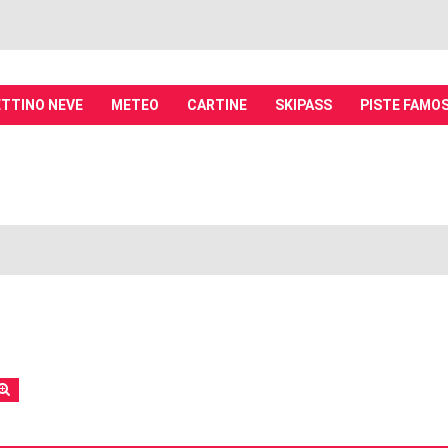
TTINO NEVE
METEO
CARTINE
SKIPASS
PISTE FAMO
it - Discussioni su località sciistiche,
piste, sci e materiali
tiche, piste sci, funivie e molto altro
rca
Ricerca avanzata