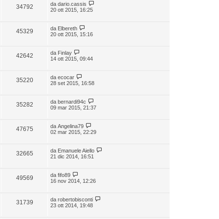
da
dario.cassis
34792
20 ott 2015, 16:25
da
Elbereth
45329
20 ott 2015, 15:16
da
Finlay
42642
14 ott 2015, 09:44
da
ecocar
35220
28 set 2015, 16:58
da
bernardi94c
35282
09 mar 2015, 21:37
da
Angelina79
47675
02 mar 2015, 22:29
da
Emanuele Aiello
32665
21 dic 2014, 16:51
da
fifo89
49569
16 nov 2014, 12:26
da
robertobisconti
31739
23 ott 2014, 19:48