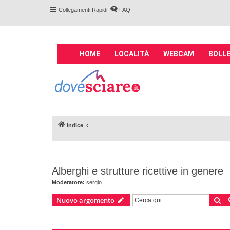
Collegamenti Rapidi
FAQ
M
HOME
LOCALITÀ
WEBCAM
BOLLE
a
i
Forum DoveSciare.
n
impianti a fune, 
n
Parliamo nel forum di località sciis
a
v
Indice
i
g
a
t
Alberghi e strutture ricettive in genere
i
o
Moderatore:
sergio
n
Ce
Nuovo argomento