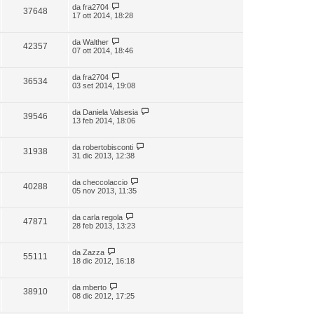
da
fra2704
37648
17 ott 2014, 18:28
da
Walther
42357
07 ott 2014, 18:46
da
fra2704
36534
03 set 2014, 19:08
da
Daniela Valsesia
39546
13 feb 2014, 18:06
da
robertobisconti
31938
31 dic 2013, 12:38
da
checcolaccio
40288
05 nov 2013, 11:35
da
carla regola
47871
28 feb 2013, 13:23
da
Zazza
55111
18 dic 2012, 16:18
da
mberto
38910
08 dic 2012, 17:25