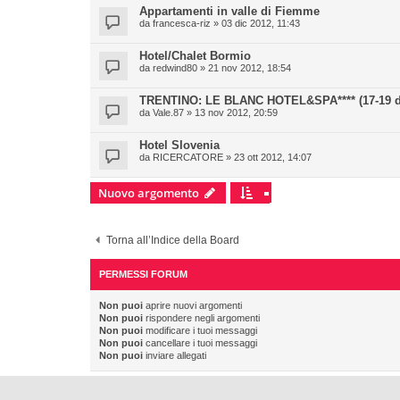
Appartamenti in valle di Fiemme
da
francesca-riz
» 03 dic 2012, 11:43
Hotel/Chalet Bormio
da
redwind80
» 21 nov 2012, 18:54
TRENTINO: LE BLANC HOTEL&SPA**** (17-19 d
da
Vale.87
» 13 nov 2012, 20:59
Hotel Slovenia
da
RICERCATORE
» 23 ott 2012, 14:07
Nuovo argomento
Torna all’Indice della Board
PERMESSI FORUM
Non puoi
aprire nuovi argomenti
Non puoi
rispondere negli argomenti
Non puoi
modificare i tuoi messaggi
Non puoi
cancellare i tuoi messaggi
Non puoi
inviare allegati