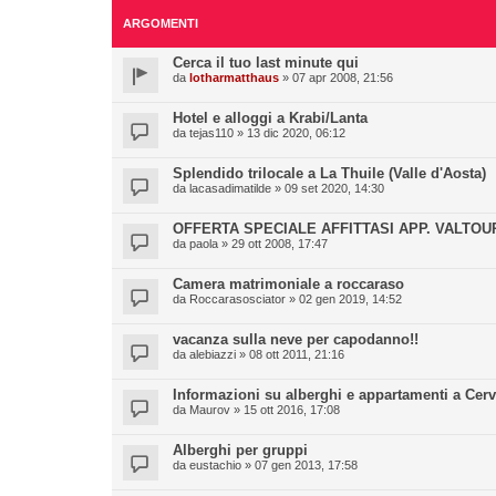
ARGOMENTI
Cerca il tuo last minute qui
da
lotharmatthaus
» 07 apr 2008, 21:56
Hotel e alloggi a Krabi/Lanta
da
tejas110
» 13 dic 2020, 06:12
Splendido trilocale a La Thuile (Valle d'Aosta)
da
lacasadimatilde
» 09 set 2020, 14:30
OFFERTA SPECIALE AFFITTASI APP. VALTOU
da
paola
» 29 ott 2008, 17:47
Camera matrimoniale a roccaraso
da
Roccarasosciator
» 02 gen 2019, 14:52
vacanza sulla neve per capodanno!!
da
alebiazzi
» 08 ott 2011, 21:16
Informazioni su alberghi e appartamenti a Cerv
da
Maurov
» 15 ott 2016, 17:08
Alberghi per gruppi
da
eustachio
» 07 gen 2013, 17:58