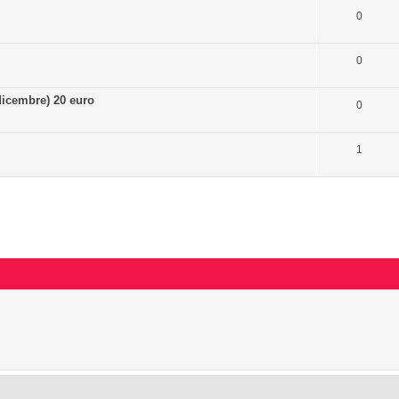
0
0
icembre) 20 euro
0
1