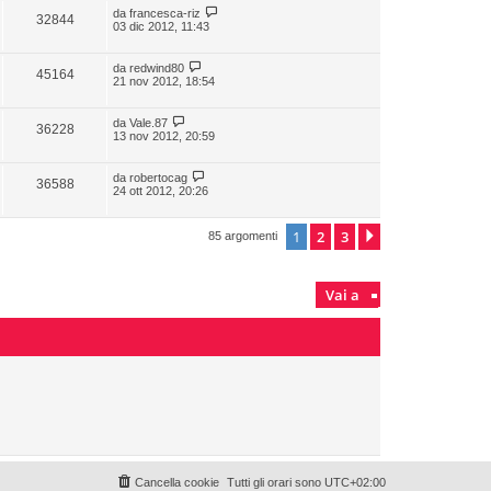
da
francesca-riz
32844
03 dic 2012, 11:43
da
redwind80
45164
21 nov 2012, 18:54
da
Vale.87
36228
13 nov 2012, 20:59
da
robertocag
36588
24 ott 2012, 20:26
1
2
3
Prossimo
85 argomenti
Vai a
Cancella cookie
Tutti gli orari sono
UTC+02:00