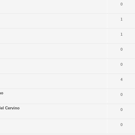
0
1
1
0
0
4
no
0
el Cervino
0
0