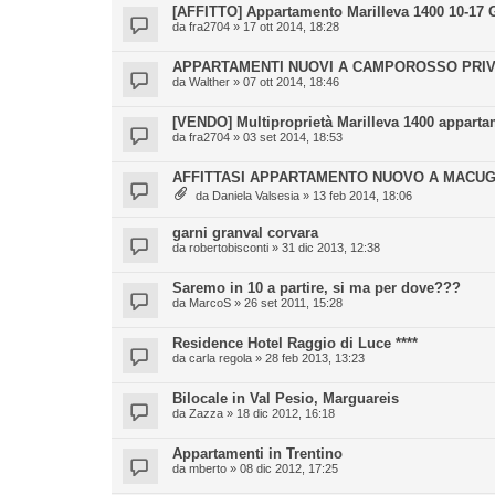
[AFFITTO] Appartamento Marilleva 1400 10-17 
da
fra2704
» 17 ott 2014, 18:28
APPARTAMENTI NUOVI A CAMPOROSSO PRI
da
Walther
» 07 ott 2014, 18:46
[VENDO] Multiproprietà Marilleva 1400 apparta
da
fra2704
» 03 set 2014, 18:53
AFFITTASI APPARTAMENTO NUOVO A MAC
da
Daniela Valsesia
» 13 feb 2014, 18:06
garni granval corvara
da
robertobisconti
» 31 dic 2013, 12:38
Saremo in 10 a partire, si ma per dove???
da
MarcoS
» 26 set 2011, 15:28
Residence Hotel Raggio di Luce ****
da
carla regola
» 28 feb 2013, 13:23
Bilocale in Val Pesio, Marguareis
da
Zazza
» 18 dic 2012, 16:18
Appartamenti in Trentino
da
mberto
» 08 dic 2012, 17:25