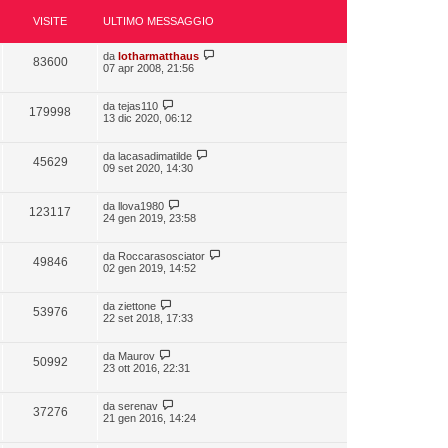
VISITE
ULTIMO MESSAGGIO
da
lotharmatthaus
83600
07 apr 2008, 21:56
da
tejas110
179998
13 dic 2020, 06:12
da
lacasadimatilde
45629
09 set 2020, 14:30
da
llova1980
123117
24 gen 2019, 23:58
da
Roccarasosciator
49846
02 gen 2019, 14:52
da
ziettone
53976
22 set 2018, 17:33
da
Maurov
50992
23 ott 2016, 22:31
da
serenav
37276
21 gen 2016, 14:24