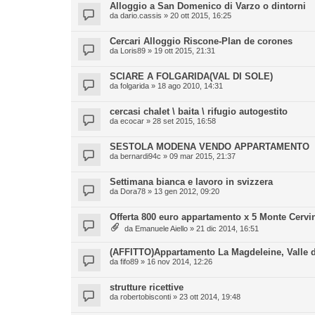
Alloggio a San Domenico di Varzo o dintorni
da
dario.cassis
» 20 ott 2015, 16:25
Cercari Alloggio Riscone-Plan de corones
da
Loris89
» 19 ott 2015, 21:31
SCIARE A FOLGARIDA(VAL DI SOLE)
da
folgarida
» 18 ago 2010, 14:31
cercasi chalet \ baita \ rifugio autogestito
da
ecocar
» 28 set 2015, 16:58
SESTOLA MODENA VENDO APPARTAMENTO
da
bernardi94c
» 09 mar 2015, 21:37
Settimana bianca e lavoro in svizzera
da
Dora78
» 13 gen 2012, 09:20
Offerta 800 euro appartamento x 5 Monte Cervi
da
Emanuele Aiello
» 21 dic 2014, 16:51
(AFFITTO)Appartamento La Magdeleine, Valle d
da
fifo89
» 16 nov 2014, 12:26
strutture ricettive
da
robertobisconti
» 23 ott 2014, 19:48