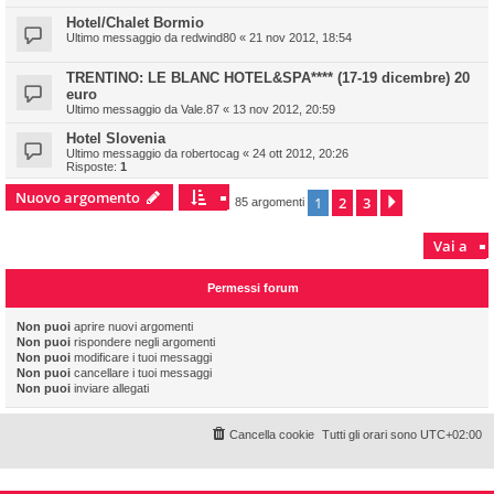
Hotel/Chalet Bormio
Ultimo messaggio da
redwind80
«
21 nov 2012, 18:54
TRENTINO: LE BLANC HOTEL&SPA**** (17-19 dicembre) 20
euro
Ultimo messaggio da
Vale.87
«
13 nov 2012, 20:59
Hotel Slovenia
Ultimo messaggio da
robertocag
«
24 ott 2012, 20:26
Risposte:
1
Nuovo argomento
1
2
3
Prossimo
85 argomenti
Vai a
Permessi forum
Non puoi
aprire nuovi argomenti
Non puoi
rispondere negli argomenti
Non puoi
modificare i tuoi messaggi
Non puoi
cancellare i tuoi messaggi
Non puoi
inviare allegati
Cancella cookie
Tutti gli orari sono
UTC+02:00