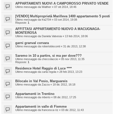
APPARTAMENTI NUOVI A CAMPOROSSO PRIVATO VENDE
Ultimo messaggio da
Walther
«
07 ott 2014, 18:46
[VENDO] Multiproprietà Marilleva 1400 appartamento 5 posti
Ultimo messaggio da
fra2704
«
03 set 2014, 19:08
Risposte:
1
AFFITTASI APPARTAMENTO NUOVO A MACUGNAGA-
MONTEROSA
Ultimo messaggio da
Daniela Valsesia
«
13 feb 2014, 18:06
garni granval corvara
Ultimo messaggio da
robertobisconti
«
31 dic 2013, 12:38
Saremo in 10 a partire, si ma per dove???
Ultimo messaggio da
checcolaccio
«
05 nov 2013, 11:35
Risposte:
1
Residence Hotel Raggio di Luce ****
Ultimo messaggio da
carla regola
«
28 feb 2013, 13:23
Bilocale in Val Pesio, Marguareis
Ultimo messaggio da
Zazza
«
18 dic 2012, 16:18
Appartamenti in Trentino
Ultimo messaggio da
mberto
«
08 dic 2012, 17:25
Appartamenti in valle di Fiemme
Ultimo messaggio da
francesca-riz
«
03 dic 2012, 11:43