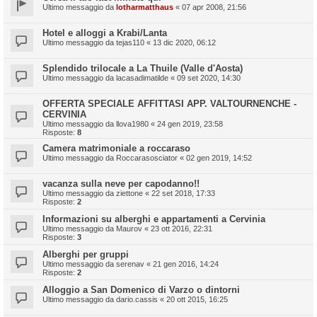
Ultimo messaggio da
lotharmatthaus
«
07 apr 2008, 21:56
Hotel e alloggi a Krabi/Lanta
Ultimo messaggio da
tejas110
«
13 dic 2020, 06:12
Splendido trilocale a La Thuile (Valle d'Aosta)
Ultimo messaggio da
lacasadimatilde
«
09 set 2020, 14:30
OFFERTA SPECIALE AFFITTASI APP. VALTOURNENCHE -
CERVINIA
Ultimo messaggio da
llova1980
«
24 gen 2019, 23:58
Risposte:
8
Camera matrimoniale a roccaraso
Ultimo messaggio da
Roccarasosciator
«
02 gen 2019, 14:52
vacanza sulla neve per capodanno!!
Ultimo messaggio da
ziettone
«
22 set 2018, 17:33
Risposte:
2
Informazioni su alberghi e appartamenti a Cervinia
Ultimo messaggio da
Maurov
«
23 ott 2016, 22:31
Risposte:
3
Alberghi per gruppi
Ultimo messaggio da
serenav
«
21 gen 2016, 14:24
Risposte:
2
Alloggio a San Domenico di Varzo o dintorni
Ultimo messaggio da
dario.cassis
«
20 ott 2015, 16:25