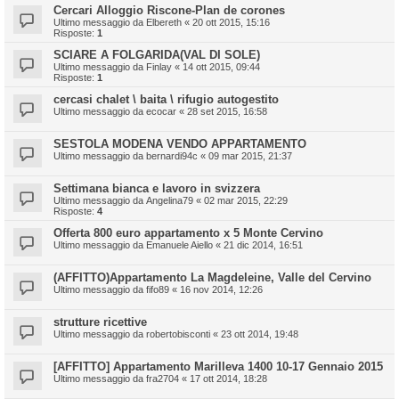
Cercari Alloggio Riscone-Plan de corones
Ultimo messaggio da
Elbereth
«
20 ott 2015, 15:16
Risposte:
1
SCIARE A FOLGARIDA(VAL DI SOLE)
Ultimo messaggio da
Finlay
«
14 ott 2015, 09:44
Risposte:
1
cercasi chalet \ baita \ rifugio autogestito
Ultimo messaggio da
ecocar
«
28 set 2015, 16:58
SESTOLA MODENA VENDO APPARTAMENTO
Ultimo messaggio da
bernardi94c
«
09 mar 2015, 21:37
Settimana bianca e lavoro in svizzera
Ultimo messaggio da
Angelina79
«
02 mar 2015, 22:29
Risposte:
4
Offerta 800 euro appartamento x 5 Monte Cervino
Ultimo messaggio da
Emanuele Aiello
«
21 dic 2014, 16:51
(AFFITTO)Appartamento La Magdeleine, Valle del Cervino
Ultimo messaggio da
fifo89
«
16 nov 2014, 12:26
strutture ricettive
Ultimo messaggio da
robertobisconti
«
23 ott 2014, 19:48
[AFFITTO] Appartamento Marilleva 1400 10-17 Gennaio 2015
Ultimo messaggio da
fra2704
«
17 ott 2014, 18:28