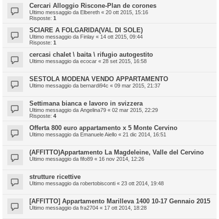
Cercari Alloggio Riscone-Plan de corones
Ultimo messaggio da
Elbereth
«
20 ott 2015, 15:16
Risposte:
1
SCIARE A FOLGARIDA(VAL DI SOLE)
Ultimo messaggio da
Finlay
«
14 ott 2015, 09:44
Risposte:
1
cercasi chalet \ baita \ rifugio autogestito
Ultimo messaggio da
ecocar
«
28 set 2015, 16:58
SESTOLA MODENA VENDO APPARTAMENTO
Ultimo messaggio da
bernardi94c
«
09 mar 2015, 21:37
Settimana bianca e lavoro in svizzera
Ultimo messaggio da
Angelina79
«
02 mar 2015, 22:29
Risposte:
4
Offerta 800 euro appartamento x 5 Monte Cervino
Ultimo messaggio da
Emanuele Aiello
«
21 dic 2014, 16:51
(AFFITTO)Appartamento La Magdeleine, Valle del Cervino
Ultimo messaggio da
fifo89
«
16 nov 2014, 12:26
strutture ricettive
Ultimo messaggio da
robertobisconti
«
23 ott 2014, 19:48
[AFFITTO] Appartamento Marilleva 1400 10-17 Gennaio 2015
Ultimo messaggio da
fra2704
«
17 ott 2014, 18:28