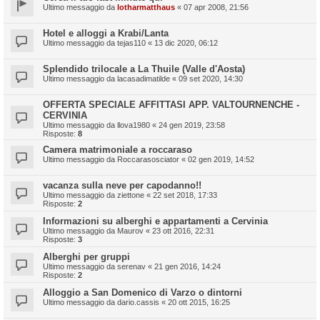
Ultimo messaggio da
lotharmatthaus
«
07 apr 2008, 21:56
Hotel e alloggi a Krabi/Lanta
Ultimo messaggio da
tejas110
«
13 dic 2020, 06:12
Splendido trilocale a La Thuile (Valle d'Aosta)
Ultimo messaggio da
lacasadimatilde
«
09 set 2020, 14:30
OFFERTA SPECIALE AFFITTASI APP. VALTOURNENCHE -
CERVINIA
Ultimo messaggio da
llova1980
«
24 gen 2019, 23:58
Risposte:
8
Camera matrimoniale a roccaraso
Ultimo messaggio da
Roccarasosciator
«
02 gen 2019, 14:52
vacanza sulla neve per capodanno!!
Ultimo messaggio da
ziettone
«
22 set 2018, 17:33
Risposte:
2
Informazioni su alberghi e appartamenti a Cervinia
Ultimo messaggio da
Maurov
«
23 ott 2016, 22:31
Risposte:
3
Alberghi per gruppi
Ultimo messaggio da
serenav
«
21 gen 2016, 14:24
Risposte:
2
Alloggio a San Domenico di Varzo o dintorni
Ultimo messaggio da
dario.cassis
«
20 ott 2015, 16:25