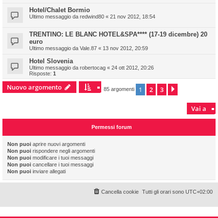
Hotel/Chalet Bormio
Ultimo messaggio da
redwind80
«
21 nov 2012, 18:54
TRENTINO: LE BLANC HOTEL&SPA**** (17-19 dicembre) 20
euro
Ultimo messaggio da
Vale.87
«
13 nov 2012, 20:59
Hotel Slovenia
Ultimo messaggio da
robertocag
«
24 ott 2012, 20:26
Risposte:
1
Nuovo argomento
1
2
3
Prossimo
85 argomenti
Vai a
Permessi forum
Non puoi
aprire nuovi argomenti
Non puoi
rispondere negli argomenti
Non puoi
modificare i tuoi messaggi
Non puoi
cancellare i tuoi messaggi
Non puoi
inviare allegati
Cancella cookie
Tutti gli orari sono
UTC+02:00