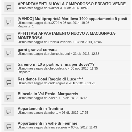
APPARTAMENTI NUOVI A CAMPOROSSO PRIVATO VENDE
Ultimo messaggio da
Walther
«
07 ott 2014, 18:46
[VENDO] Multiproprietà Marilleva 1400 appartamento 5 posti
Ultimo messaggio da
fra2704
«
03 set 2014, 19:08
Risposte:
1
AFFITTASI APPARTAMENTO NUOVO A MACUGNAGA-
MONTEROSA
Ultimo messaggio da
Daniela Valsesia
«
13 feb 2014, 18:06
garni granval corvara
Ultimo messaggio da
robertobisconti
«
31 dic 2013, 12:38
Saremo in 10 a partire, si ma per dove???
Ultimo messaggio da
checcolaccio
«
05 nov 2013, 11:35
Risposte:
1
Residence Hotel Raggio di Luce ****
Ultimo messaggio da
carla regola
«
28 feb 2013, 13:23
Bilocale in Val Pesio, Marguareis
Ultimo messaggio da
Zazza
«
18 dic 2012, 16:18
Appartamenti in Trentino
Ultimo messaggio da
mberto
«
08 dic 2012, 17:25
Appartamenti in valle di Fiemme
Ultimo messaggio da
francesca-riz
«
03 dic 2012, 11:43