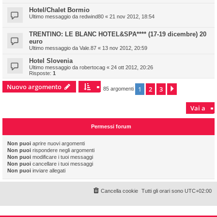
Hotel/Chalet Bormio
Ultimo messaggio da
redwind80
«
21 nov 2012, 18:54
TRENTINO: LE BLANC HOTEL&SPA**** (17-19 dicembre) 20
euro
Ultimo messaggio da
Vale.87
«
13 nov 2012, 20:59
Hotel Slovenia
Ultimo messaggio da
robertocag
«
24 ott 2012, 20:26
Risposte:
1
Nuovo argomento
1
2
3
Prossimo
85 argomenti
Vai a
Permessi forum
Non puoi
aprire nuovi argomenti
Non puoi
rispondere negli argomenti
Non puoi
modificare i tuoi messaggi
Non puoi
cancellare i tuoi messaggi
Non puoi
inviare allegati
Cancella cookie
Tutti gli orari sono
UTC+02:00