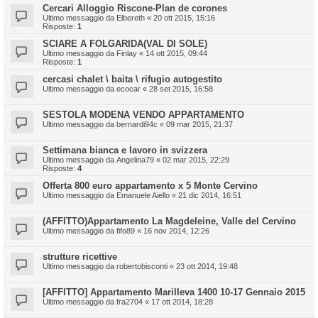
Cercari Alloggio Riscone-Plan de corones
Ultimo messaggio da
Elbereth
«
20 ott 2015, 15:16
Risposte:
1
SCIARE A FOLGARIDA(VAL DI SOLE)
Ultimo messaggio da
Finlay
«
14 ott 2015, 09:44
Risposte:
1
cercasi chalet \ baita \ rifugio autogestito
Ultimo messaggio da
ecocar
«
28 set 2015, 16:58
SESTOLA MODENA VENDO APPARTAMENTO
Ultimo messaggio da
bernardi94c
«
09 mar 2015, 21:37
Settimana bianca e lavoro in svizzera
Ultimo messaggio da
Angelina79
«
02 mar 2015, 22:29
Risposte:
4
Offerta 800 euro appartamento x 5 Monte Cervino
Ultimo messaggio da
Emanuele Aiello
«
21 dic 2014, 16:51
(AFFITTO)Appartamento La Magdeleine, Valle del Cervino
Ultimo messaggio da
fifo89
«
16 nov 2014, 12:26
strutture ricettive
Ultimo messaggio da
robertobisconti
«
23 ott 2014, 19:48
[AFFITTO] Appartamento Marilleva 1400 10-17 Gennaio 2015
Ultimo messaggio da
fra2704
«
17 ott 2014, 18:28