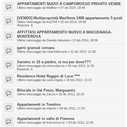
APPARTAMENTI NUOVI A CAMPOROSSO PRIVATO VENDE
Ultimo messaggio da
Walther
«
07 ott 2014, 18:46
[VENDO] Multiproprietà Marilleva 1400 appartamento 5 posti
Ultimo messaggio da
fra2704
«
03 set 2014, 19:08
Risposte:
1
AFFITTASI APPARTAMENTO NUOVO A MACUGNAGA-
MONTEROSA
Ultimo messaggio da
Daniela Valsesia
«
13 feb 2014, 18:06
garni granval corvara
Ultimo messaggio da
robertobisconti
«
31 dic 2013, 12:38
Saremo in 10 a partire, si ma per dove???
Ultimo messaggio da
checcolaccio
«
05 nov 2013, 11:35
Risposte:
1
Residence Hotel Raggio di Luce ****
Ultimo messaggio da
carla regola
«
28 feb 2013, 13:23
Bilocale in Val Pesio, Marguareis
Ultimo messaggio da
Zazza
«
18 dic 2012, 16:18
Appartamenti in Trentino
Ultimo messaggio da
mberto
«
08 dic 2012, 17:25
Appartamenti in valle di Fiemme
Ultimo messaggio da
francesca-riz
«
03 dic 2012, 11:43