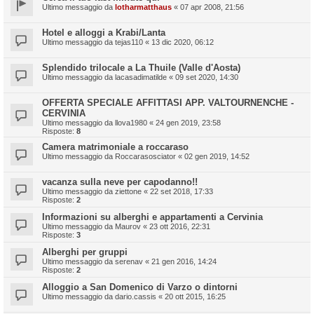
Ultimo messaggio da
lotharmatthaus
«
07 apr 2008, 21:56
Hotel e alloggi a Krabi/Lanta
Ultimo messaggio da
tejas110
«
13 dic 2020, 06:12
Splendido trilocale a La Thuile (Valle d'Aosta)
Ultimo messaggio da
lacasadimatilde
«
09 set 2020, 14:30
OFFERTA SPECIALE AFFITTASI APP. VALTOURNENCHE -
CERVINIA
Ultimo messaggio da
llova1980
«
24 gen 2019, 23:58
Risposte:
8
Camera matrimoniale a roccaraso
Ultimo messaggio da
Roccarasosciator
«
02 gen 2019, 14:52
vacanza sulla neve per capodanno!!
Ultimo messaggio da
ziettone
«
22 set 2018, 17:33
Risposte:
2
Informazioni su alberghi e appartamenti a Cervinia
Ultimo messaggio da
Maurov
«
23 ott 2016, 22:31
Risposte:
3
Alberghi per gruppi
Ultimo messaggio da
serenav
«
21 gen 2016, 14:24
Risposte:
2
Alloggio a San Domenico di Varzo o dintorni
Ultimo messaggio da
dario.cassis
«
20 ott 2015, 16:25