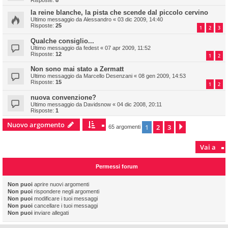
Risposte:
8
la reine blanche, la pista che scende dal piccolo cervino
Ultimo messaggio da
Alessandro
«
03 dic 2009, 14:40
Risposte:
25
1
2
3
Qualche consiglio...
Ultimo messaggio da
fedest
«
07 apr 2009, 11:52
Risposte:
12
1
2
Non sono mai stato a Zermatt
Ultimo messaggio da
Marcello Desenzani
«
08 gen 2009, 14:53
Risposte:
15
1
2
nuova convenzione?
Ultimo messaggio da
Davidsnow
«
04 dic 2008, 20:11
Risposte:
1
Nuovo argomento
1
2
3
Prossimo
65 argomenti
Vai a
Permessi forum
Non puoi
aprire nuovi argomenti
Non puoi
rispondere negli argomenti
Non puoi
modificare i tuoi messaggi
Non puoi
cancellare i tuoi messaggi
Non puoi
inviare allegati