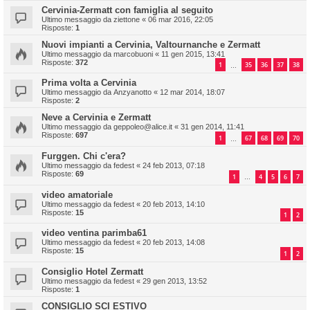
Cervinia-Zermatt con famiglia al seguito
Ultimo messaggio da
ziettone
«
06 mar 2016, 22:05
Risposte:
1
Nuovi impianti a Cervinia, Valtournanche e Zermatt
Ultimo messaggio da
marcobuoni
«
11 gen 2015, 13:41
Risposte:
372
1
35
36
37
38
…
Prima volta a Cervinia
Ultimo messaggio da
Anzyanotto
«
12 mar 2014, 18:07
Risposte:
2
Neve a Cervinia e Zermatt
Ultimo messaggio da
geppoleo@alice.it
«
31 gen 2014, 11:41
Risposte:
697
1
67
68
69
70
…
Furggen. Chi c'era?
Ultimo messaggio da
fedest
«
24 feb 2013, 07:18
Risposte:
69
1
4
5
6
7
…
video amatoriale
Ultimo messaggio da
fedest
«
20 feb 2013, 14:10
Risposte:
15
1
2
video ventina parimba61
Ultimo messaggio da
fedest
«
20 feb 2013, 14:08
Risposte:
15
1
2
Consiglio Hotel Zermatt
Ultimo messaggio da
fedest
«
29 gen 2013, 13:52
Risposte:
1
CONSIGLIO SCI ESTIVO