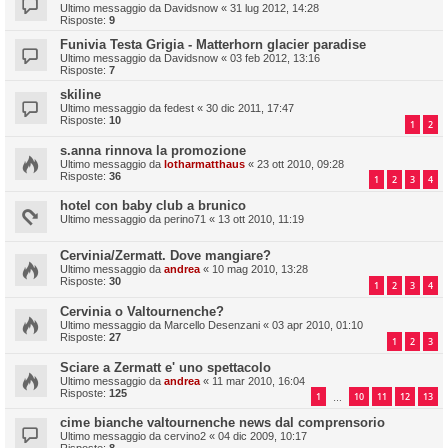
Ultimo messaggio da
Davidsnow
«
31 lug 2012, 14:28
Risposte:
9
Funivia Testa Grigia - Matterhorn glacier paradise
Ultimo messaggio da
Davidsnow
«
03 feb 2012, 13:16
Risposte:
7
skiline
Ultimo messaggio da
fedest
«
30 dic 2011, 17:47
Risposte:
10
1
2
s.anna rinnova la promozione
Ultimo messaggio da
lotharmatthaus
«
23 ott 2010, 09:28
Risposte:
36
1
2
3
4
hotel con baby club a brunico
Ultimo messaggio da
perino71
«
13 ott 2010, 11:19
Cervinia/Zermatt. Dove mangiare?
Ultimo messaggio da
andrea
«
10 mag 2010, 13:28
Risposte:
30
1
2
3
4
Cervinia o Valtournenche?
Ultimo messaggio da
Marcello Desenzani
«
03 apr 2010, 01:10
Risposte:
27
1
2
3
Sciare a Zermatt e' uno spettacolo
Ultimo messaggio da
andrea
«
11 mar 2010, 16:04
Risposte:
125
1
10
11
12
13
…
cime bianche valtournenche news dal comprensorio
Ultimo messaggio da
cervino2
«
04 dic 2009, 10:17