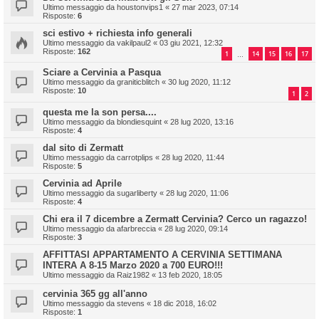
Ultimo messaggio da
houstonvips1
«
27 mar 2023, 07:14
Risposte:
6
sci estivo + richiesta info generali
Ultimo messaggio da
vakilpaul2
«
03 giu 2021, 12:32
Risposte:
162
1
14
15
16
17
…
Sciare a Cervinia a Pasqua
Ultimo messaggio da
graniticblitch
«
30 lug 2020, 11:12
Risposte:
10
1
2
questa me la son persa....
Ultimo messaggio da
blondiesquint
«
28 lug 2020, 13:16
Risposte:
4
dal sito di Zermatt
Ultimo messaggio da
carrotplips
«
28 lug 2020, 11:44
Risposte:
5
Cervinia ad Aprile
Ultimo messaggio da
sugarliberty
«
28 lug 2020, 11:06
Risposte:
4
Chi era il 7 dicembre a Zermatt Cervinia? Cerco un ragazzo!
Ultimo messaggio da
afarbreccia
«
28 lug 2020, 09:14
Risposte:
3
AFFITTASI APPARTAMENTO A CERVINIA SETTIMANA
INTERA A 8-15 Marzo 2020 a 700 EURO!!!
Ultimo messaggio da
Raiz1982
«
13 feb 2020, 18:05
cervinia 365 gg all'anno
Ultimo messaggio da
stevens
«
18 dic 2018, 16:02
Risposte:
1