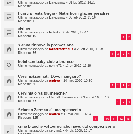
Ultimo messaggio da
Davidsnow
«
31 lug 2012, 14:28
Risposte:
9
Funivia Testa Grigia - Matterhorn glacier paradise
Ultimo messaggio da
Davidsnow
«
03 feb 2012, 13:16
Risposte:
7
skiline
Ultimo messaggio da
fedest
«
30 dic 2011, 17:47
Risposte:
10
1
2
s.anna rinnova la promozione
Ultimo messaggio da
lotharmatthaus
«
23 ott 2010, 09:28
Risposte:
36
1
2
3
4
hotel con baby club a brunico
Ultimo messaggio da
perino71
«
13 ott 2010, 11:19
Cervinia/Zermatt. Dove mangiare?
Ultimo messaggio da
andrea
«
10 mag 2010, 13:28
Risposte:
30
1
2
3
4
Cervinia o Valtournenche?
Ultimo messaggio da
Marcello Desenzani
«
03 apr 2010, 01:10
Risposte:
27
1
2
3
Sciare a Zermatt e' uno spettacolo
Ultimo messaggio da
andrea
«
11 mar 2010, 16:04
Risposte:
125
1
10
11
12
13
…
cime bianche valtournenche news dal comprensorio
Ultimo messaggio da
cervino2
«
04 dic 2009, 10:17