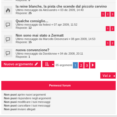
Risposte:
8
la reine blanche, la pista che scende dal piccolo cervino
Ultimo messaggio da
Alessandro
«
03 dic 2009, 14:40
Risposte:
25
1
2
3
Qualche consiglio...
Ultimo messaggio da
fedest
«
07 apr 2009, 11:52
Risposte:
12
1
2
Non sono mai stato a Zermatt
Ultimo messaggio da
Marcello Desenzani
«
08 gen 2009, 14:53
Risposte:
15
1
2
nuova convenzione?
Ultimo messaggio da
Davidsnow
«
04 dic 2008, 20:11
Risposte:
1
Nuovo argomento
1
2
3
Prossimo
65 argomenti
Vai a
Permessi forum
Non puoi
aprire nuovi argomenti
Non puoi
rispondere negli argomenti
Non puoi
modificare i tuoi messaggi
Non puoi
cancellare i tuoi messaggi
Non puoi
inviare allegati