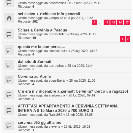
Ultimo messaggio da
houstonvips1
«
27 mar 2023, 07:14
Risposte:
6
sci estivo + richiesta info generali
Ultimo messaggio da
vakilpaul2
«
03 giu 2021, 12:32
Risposte:
162
1
14
15
16
17
…
Sciare a Cervinia a Pasqua
Ultimo messaggio da
graniticblitch
«
30 lug 2020, 11:12
Risposte:
10
1
2
questa me la son persa....
Ultimo messaggio da
blondiesquint
«
28 lug 2020, 13:16
Risposte:
4
dal sito di Zermatt
Ultimo messaggio da
carrotplips
«
28 lug 2020, 11:44
Risposte:
5
Cervinia ad Aprile
Ultimo messaggio da
sugarliberty
«
28 lug 2020, 11:06
Risposte:
4
Chi era il 7 dicembre a Zermatt Cervinia? Cerco un ragazzo!
Ultimo messaggio da
afarbreccia
«
28 lug 2020, 09:14
Risposte:
3
AFFITTASI APPARTAMENTO A CERVINIA SETTIMANA
INTERA A 8-15 Marzo 2020 a 700 EURO!!!
Ultimo messaggio da
Raiz1982
«
13 feb 2020, 18:05
cervinia 365 gg all'anno
Ultimo messaggio da
stevens
«
18 dic 2018, 16:02
Risposte:
1