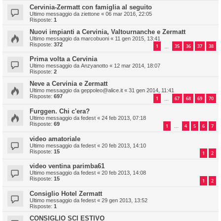
Cervinia-Zermatt con famiglia al seguito
Ultimo messaggio da
ziettone
«
06 mar 2016, 22:05
Risposte:
1
Nuovi impianti a Cervinia, Valtournanche e Zermatt
Ultimo messaggio da
marcobuoni
«
11 gen 2015, 13:41
Risposte:
372
1
35
36
37
38
…
Prima volta a Cervinia
Ultimo messaggio da
Anzyanotto
«
12 mar 2014, 18:07
Risposte:
2
Neve a Cervinia e Zermatt
Ultimo messaggio da
geppoleo@alice.it
«
31 gen 2014, 11:41
Risposte:
697
1
67
68
69
70
…
Furggen. Chi c'era?
Ultimo messaggio da
fedest
«
24 feb 2013, 07:18
Risposte:
69
1
4
5
6
7
…
video amatoriale
Ultimo messaggio da
fedest
«
20 feb 2013, 14:10
Risposte:
15
1
2
video ventina parimba61
Ultimo messaggio da
fedest
«
20 feb 2013, 14:08
Risposte:
15
1
2
Consiglio Hotel Zermatt
Ultimo messaggio da
fedest
«
29 gen 2013, 13:52
Risposte:
1
CONSIGLIO SCI ESTIVO