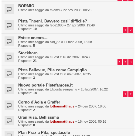
BORMIO
Ultimo messaggio da
m.anzi
«
22 nov 2008, 00:26
Pista Thoeni. Davvero cosi' difficile?
Ultimo messaggio da
fede1986
«
27 apr 2008, 19:49
Risposte:
10
1
2
Esiste ancora....
Ultimo messaggio da
niki_82
«
11 mar 2008, 13:58
Risposte:
5
Stockhorn....
Ultimo messaggio da
Guest
«
16 dic 2007, 16:43
Risposte:
21
1
2
3
Pista Bellevue, Pila come Campiglio
Ultimo messaggio da
Guest
«
08 nov 2007, 18:35
Risposte:
3
Nuovo portale Pistefamose.it
Ultimo messaggio da
El posta sempar lu
«
15 lug 2007, 16:22
Risposte:
18
1
2
Corno d'Aola e Graffer
Ultimo messaggio da
lotharmatthaus
«
24 gen 2007, 18:06
Risposte:
2
Gran Risa. Bellissima
Ultimo messaggio da
lotharmatthaus
«
16 nov 2006, 00:16
Risposte:
8
Plan Praz a Pila, spettacolo