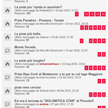
Risposte:
4
La pista piu' ripida in assoluto?
Ultimo messaggio da
Redbull123
«
16 gen 2023, 17:22
Risposte:
141
1
12
13
14
15
…
Pista Paradiso - Presena - Tonale
Ultimo messaggio da
Marcello Desenzani
«
19 nov 2021, 20:33
Risposte:
51
1
2
3
4
5
6
Le piste più belle.
Ultimo messaggio da
ziettone
«
03 dic 2018, 17:30
Risposte:
87
1
6
7
8
9
…
Monte Seceda.
Ultimo messaggio da
Marcello Desenzani
«
19 apr 2018, 12:02
Risposte:
14
1
2
Le piste più lunghe?
Ultimo messaggio da
lotharmatthaus
«
10 mag 2016, 10:53
Risposte:
42
1
2
3
4
5
Pista Alpe Corti al Mottarone: a tu per tu col lago Maggiore
Ultimo messaggio da
hotel excelsior
«
23 feb 2013, 16:23
Risposte:
13
1
2
piste nere cercasi
Ultimo messaggio da
Vertical Limit
«
09 feb 2013, 21:18
Risposte:
34
1
2
3
4
Ed ora è arrivata la "DOLOMITICA STAR" di Pinzolo!!
Ultimo messaggio da
andrea
«
07 gen 2012, 17:30
Risposte:
14