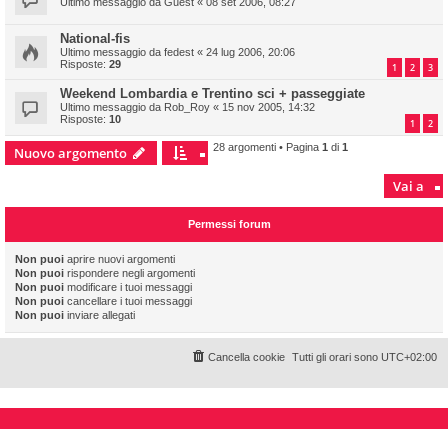
Ultimo messaggio da
Guest
«
08 set 2006, 08:27
National-fis
Ultimo messaggio da
fedest
«
24 lug 2006, 20:06
Risposte:
29
1
2
3
Weekend Lombardia e Trentino sci + passeggiate
Ultimo messaggio da
Rob_Roy
«
15 nov 2005, 14:32
Risposte:
10
1
2
28 argomenti • Pagina
1
di
1
Nuovo argomento
Vai a
Permessi forum
Non puoi
aprire nuovi argomenti
Non puoi
rispondere negli argomenti
Non puoi
modificare i tuoi messaggi
Non puoi
cancellare i tuoi messaggi
Non puoi
inviare allegati
Cancella cookie
Tutti gli orari sono
UTC+02:00