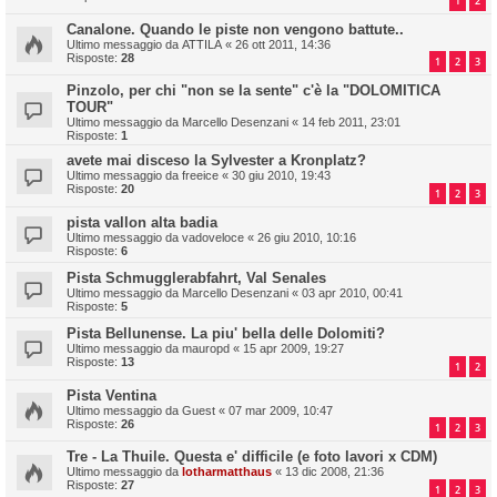
1
2
Canalone. Quando le piste non vengono battute..
Ultimo messaggio da
ATTILA
«
26 ott 2011, 14:36
Risposte:
28
1
2
3
Pinzolo, per chi "non se la sente" c'è la "DOLOMITICA
TOUR"
Ultimo messaggio da
Marcello Desenzani
«
14 feb 2011, 23:01
Risposte:
1
avete mai disceso la Sylvester a Kronplatz?
Ultimo messaggio da
freeice
«
30 giu 2010, 19:43
Risposte:
20
1
2
3
pista vallon alta badia
Ultimo messaggio da
vadoveloce
«
26 giu 2010, 10:16
Risposte:
6
Pista Schmugglerabfahrt, Val Senales
Ultimo messaggio da
Marcello Desenzani
«
03 apr 2010, 00:41
Risposte:
5
Pista Bellunense. La piu' bella delle Dolomiti?
Ultimo messaggio da
mauropd
«
15 apr 2009, 19:27
Risposte:
13
1
2
Pista Ventina
Ultimo messaggio da
Guest
«
07 mar 2009, 10:47
Risposte:
26
1
2
3
Tre - La Thuile. Questa e' difficile (e foto lavori x CDM)
Ultimo messaggio da
lotharmatthaus
«
13 dic 2008, 21:36
Risposte:
27
1
2
3