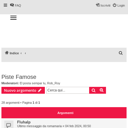
FAQ
Iscriviti
Login
T
o
g
Forum DoveSciare.it - Discussioni su
g
l
località sciistiche, impianti a fune, piste, sci
e
n
e materiali
a
v
i
g
a
C
Indice
t
i
e
o
n
r
c
Piste Famose
a
Moderatori:
El posta sempar lu
,
Rob_Roy
Cerca
Ricerca avan
Nuovo argomento
28 argomenti • Pagina
1
di
1
Argomenti
Fluhalp
Ultimo messaggio da
romamaria
«
04 feb 2024, 00:50