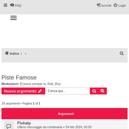
FAQ
Iscriviti
Login
T
o
g
Forum DoveSciare.it - Discussioni su
g
l
località sciistiche, impianti a fune, piste, sci
e
n
e materiali
a
v
i
g
a
C
Indice
t
i
e
o
n
r
c
Piste Famose
a
Moderatori:
El posta sempar lu
,
Rob_Roy
Cerca
Ricerca avan
Nuovo argomento
28 argomenti • Pagina
1
di
1
Argomenti
Fluhalp
Ultimo messaggio da
romamaria
«
04 feb 2024, 00:50