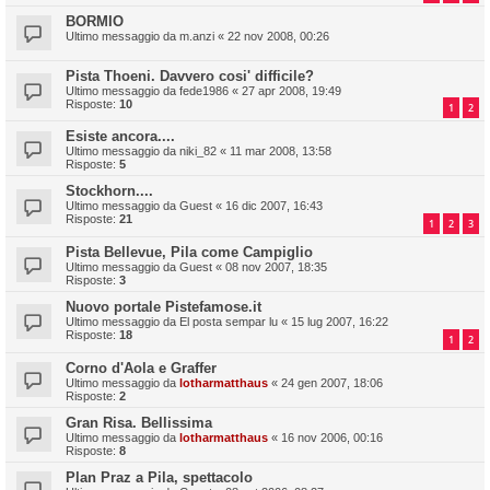
BORMIO
Ultimo messaggio da
m.anzi
«
22 nov 2008, 00:26
Pista Thoeni. Davvero cosi' difficile?
Ultimo messaggio da
fede1986
«
27 apr 2008, 19:49
Risposte:
10
1
2
Esiste ancora....
Ultimo messaggio da
niki_82
«
11 mar 2008, 13:58
Risposte:
5
Stockhorn....
Ultimo messaggio da
Guest
«
16 dic 2007, 16:43
Risposte:
21
1
2
3
Pista Bellevue, Pila come Campiglio
Ultimo messaggio da
Guest
«
08 nov 2007, 18:35
Risposte:
3
Nuovo portale Pistefamose.it
Ultimo messaggio da
El posta sempar lu
«
15 lug 2007, 16:22
Risposte:
18
1
2
Corno d'Aola e Graffer
Ultimo messaggio da
lotharmatthaus
«
24 gen 2007, 18:06
Risposte:
2
Gran Risa. Bellissima
Ultimo messaggio da
lotharmatthaus
«
16 nov 2006, 00:16
Risposte:
8
Plan Praz a Pila, spettacolo