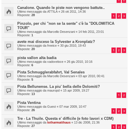
1
2
Canalone. Quando le piste non vengono battute..
Ultimo messaggio da
ATTILA
«
26 ott 2011, 14:36
Risposte:
28
1
2
3
Pinzolo, per chi "non se la sente" c'è la "DOLOMITICA
TOUR"
Ultimo messaggio da
Marcello Desenzani
«
14 feb 2011, 23:01
Risposte:
1
avete mai disceso la Sylvester a Kronplatz?
Ultimo messaggio da
freeice
«
30 giu 2010, 19:43
Risposte:
20
1
2
3
pista vallon alta badia
Ultimo messaggio da
vadoveloce
«
26 giu 2010, 10:16
Risposte:
6
Pista Schmugglerabfahrt, Val Senales
Ultimo messaggio da
Marcello Desenzani
«
03 apr 2010, 00:41
Risposte:
5
Pista Bellunense. La piu' bella delle Dolomiti?
Ultimo messaggio da
mauropd
«
15 apr 2009, 19:27
Risposte:
13
1
2
Pista Ventina
Ultimo messaggio da
Guest
«
07 mar 2009, 10:47
Risposte:
26
1
2
3
Tre - La Thuile. Questa e' difficile (e foto lavori x CDM)
Ultimo messaggio da
lotharmatthaus
«
13 dic 2008, 21:36
Risposte:
27
1
2
3