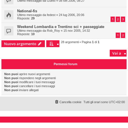
Ultimo messaggio da
Guest
«
08 set 2006, 08:27
National-fis
Ultimo messaggio da
fedest
«
24 lug 2006, 20:06
Risposte:
29
1
2
3
Weekend Lombardia e Trentino sci + passeggiate
Ultimo messaggio da
Rob_Roy
«
15 nov 2005, 14:32
Risposte:
10
1
2
28 argomenti • Pagina
1
di
1
Nuovo argomento
Vai a
Permessi forum
Non puoi
aprire nuovi argomenti
Non puoi
rispondere negli argomenti
Non puoi
modificare i tuoi messaggi
Non puoi
cancellare i tuoi messaggi
Non puoi
inviare allegati
Cancella cookie
Tutti gli orari sono
UTC+02:00