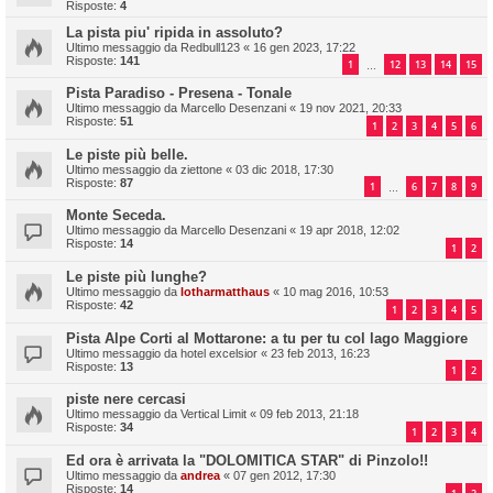
Risposte:
4
La pista piu' ripida in assoluto?
Ultimo messaggio da
Redbull123
«
16 gen 2023, 17:22
Risposte:
141
1
12
13
14
15
…
Pista Paradiso - Presena - Tonale
Ultimo messaggio da
Marcello Desenzani
«
19 nov 2021, 20:33
Risposte:
51
1
2
3
4
5
6
Le piste più belle.
Ultimo messaggio da
ziettone
«
03 dic 2018, 17:30
Risposte:
87
1
6
7
8
9
…
Monte Seceda.
Ultimo messaggio da
Marcello Desenzani
«
19 apr 2018, 12:02
Risposte:
14
1
2
Le piste più lunghe?
Ultimo messaggio da
lotharmatthaus
«
10 mag 2016, 10:53
Risposte:
42
1
2
3
4
5
Pista Alpe Corti al Mottarone: a tu per tu col lago Maggiore
Ultimo messaggio da
hotel excelsior
«
23 feb 2013, 16:23
Risposte:
13
1
2
piste nere cercasi
Ultimo messaggio da
Vertical Limit
«
09 feb 2013, 21:18
Risposte:
34
1
2
3
4
Ed ora è arrivata la "DOLOMITICA STAR" di Pinzolo!!
Ultimo messaggio da
andrea
«
07 gen 2012, 17:30
Risposte:
14