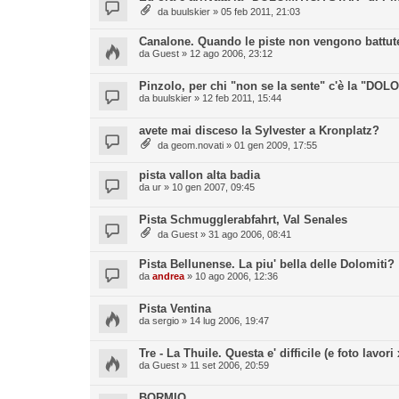
da
buulskier
» 05 feb 2011, 21:03
Canalone. Quando le piste non vengono battute
da
Guest
» 12 ago 2006, 23:12
Pinzolo, per chi "non se la sente" c'è la "D
da
buulskier
» 12 feb 2011, 15:44
avete mai disceso la Sylvester a Kronplatz?
da
geom.novati
» 01 gen 2009, 17:55
pista vallon alta badia
da
ur
» 10 gen 2007, 09:45
Pista Schmugglerabfahrt, Val Senales
da
Guest
» 31 ago 2006, 08:41
Pista Bellunense. La piu' bella delle Dolomiti?
da
andrea
» 10 ago 2006, 12:36
Pista Ventina
da
sergio
» 14 lug 2006, 19:47
Tre - La Thuile. Questa e' difficile (e foto lavor
da
Guest
» 11 set 2006, 20:59
BORMIO