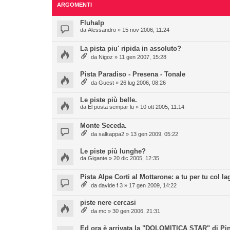
ARGOMENTI
Fluhalp
da
Alessandro
» 15 nov 2006, 11:24
La pista piu' ripida in assoluto?
da
Nigoz
» 11 gen 2007, 15:28
Pista Paradiso - Presena - Tonale
da
Guest
» 26 lug 2006, 08:26
Le piste più belle.
da
El posta sempar lu
» 10 ott 2005, 11:14
Monte Seceda.
da
salkappa2
» 13 gen 2009, 05:22
Le piste più lunghe?
da
Gigante
» 20 dic 2005, 12:35
Pista Alpe Corti al Mottarone: a tu per tu col l
da
davide f 3
» 17 gen 2009, 14:22
piste nere cercasi
da
mc
» 30 gen 2006, 21:31
Ed ora è arrivata la "DOLOMITICA STAR" di Pin