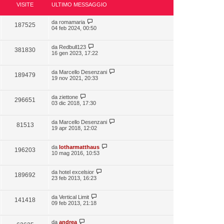
VISITE
ULTIMO MESSAGGIO
da
romamaria
187525
04 feb 2024, 00:50
da
Redbull123
381830
16 gen 2023, 17:22
da
Marcello Desenzani
189479
19 nov 2021, 20:33
da
ziettone
296651
03 dic 2018, 17:30
da
Marcello Desenzani
81513
19 apr 2018, 12:02
da
lotharmatthaus
196203
10 mag 2016, 10:53
da
hotel excelsior
189692
23 feb 2013, 16:23
da
Vertical Limit
141418
09 feb 2013, 21:18
da
andrea