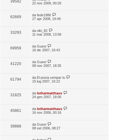
39582
22 nov 2008, 00:26
da
fede1986
62669
27 apr 2008, 19:49
da
niki_82
33293
11 mar 2008, 13:58
da
Guest
69959
16 dic 2007, 16:43
da
Guest
41220
08 nov 2007, 18:35
da
El posta sempar lu
61794
15 lug 2007, 16:22
da
lotharmatthaus
31825
24 gen 2007, 18:06
da
lotharmatthaus
45861
16 nov 2006, 00:16
da
Guest
39888
08 set 2006, 08:27