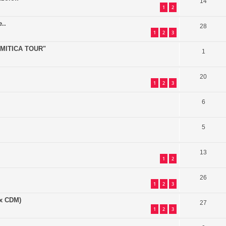
14
1
2
..
28
1
2
3
OLOMITICA TOUR"
1
20
1
2
3
6
5
13
1
2
26
1
2
3
i x CDM)
27
1
2
3