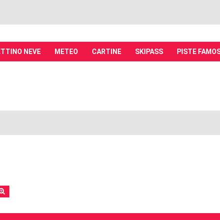
TTINO NEVE
METEO
CARTINE
SKIPASS
PISTE FAMO
it - Discussioni su località sciistiche,
piste, sci e materiali
tiche, piste sci, funivie e molto altro
rca
Ricerca avanzata