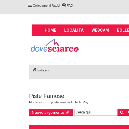
Collegamenti Rapidi
FAQ
M
HOME
LOCALITÀ
WEBCAM
BOLLE
a
i
Forum DoveSciare.
n
impianti a fune, 
n
Parliamo nel forum di località sciis
a
v
Indice
i
g
a
t
Piste Famose
i
o
Moderatori:
El posta sempar lu
,
Rob_Roy
n
Ce
Nuovo argomento