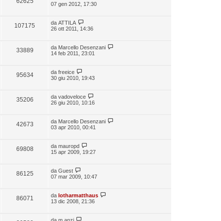
62625
07 gen 2012, 17:30
da
ATTILA
107175
26 ott 2011, 14:36
da
Marcello Desenzani
33889
14 feb 2011, 23:01
da
freeice
95634
30 giu 2010, 19:43
da
vadoveloce
35206
26 giu 2010, 10:16
da
Marcello Desenzani
42673
03 apr 2010, 00:41
da
mauropd
69808
15 apr 2009, 19:27
da
Guest
86125
07 mar 2009, 10:47
da
lotharmatthaus
86071
13 dic 2008, 21:36
da
m.anzi