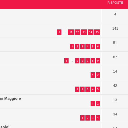
RISPOSTE
4
141
1
11
12
13
14
15
…
51
1
2
3
4
5
6
87
1
5
6
7
8
9
…
14
1
2
42
1
2
3
4
5
ago Maggiore
13
1
2
34
1
2
3
4
zolo!!