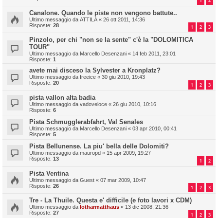
1
2
Canalone. Quando le piste non vengono battute..
Ultimo messaggio da
ATTILA
«
26 ott 2011, 14:36
Risposte:
28
1
2
3
Pinzolo, per chi "non se la sente" c'è la "DOLOMITICA
TOUR"
Ultimo messaggio da
Marcello Desenzani
«
14 feb 2011, 23:01
Risposte:
1
avete mai disceso la Sylvester a Kronplatz?
Ultimo messaggio da
freeice
«
30 giu 2010, 19:43
Risposte:
20
1
2
3
pista vallon alta badia
Ultimo messaggio da
vadoveloce
«
26 giu 2010, 10:16
Risposte:
6
Pista Schmugglerabfahrt, Val Senales
Ultimo messaggio da
Marcello Desenzani
«
03 apr 2010, 00:41
Risposte:
5
Pista Bellunense. La piu' bella delle Dolomiti?
Ultimo messaggio da
mauropd
«
15 apr 2009, 19:27
Risposte:
13
1
2
Pista Ventina
Ultimo messaggio da
Guest
«
07 mar 2009, 10:47
Risposte:
26
1
2
3
Tre - La Thuile. Questa e' difficile (e foto lavori x CDM)
Ultimo messaggio da
lotharmatthaus
«
13 dic 2008, 21:36
Risposte:
27
1
2
3