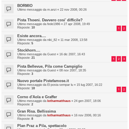
BORMIO
Ultimo messaggio da
m.anzi
«
22 nov 2008, 00:26
Pista Thoeni. Davvero cosi' difficile?
Ultimo messaggio da
fede1986
«
27 apr 2008, 19:49
Risposte:
10
1
2
Esiste ancora....
Ultimo messaggio da
niki_82
«
11 mar 2008, 13:58
Risposte:
5
Stockhorn....
Ultimo messaggio da
Guest
«
16 dic 2007, 16:43
Risposte:
21
1
2
3
Pista Bellevue, Pila come Campiglio
Ultimo messaggio da
Guest
«
08 nov 2007, 18:35
Risposte:
3
Nuovo portale Pistefamose.it
Ultimo messaggio da
El posta sempar lu
«
15 lug 2007, 16:22
Risposte:
18
1
2
Corno d'Aola e Graffer
Ultimo messaggio da
lotharmatthaus
«
24 gen 2007, 18:06
Risposte:
2
Gran Risa. Bellissima
Ultimo messaggio da
lotharmatthaus
«
16 nov 2006, 00:16
Risposte:
8
Plan Praz a Pila, spettacolo