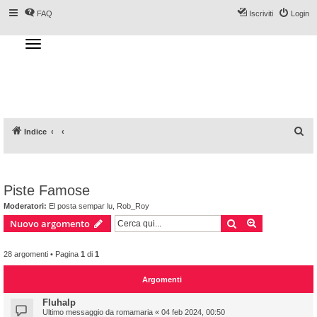
FAQ
Iscriviti
Login
T
o
g
Forum DoveSciare.it - Discussioni su
g
l
località sciistiche, impianti a fune, piste, sci
e
n
e materiali
a
v
i
g
a
C
Indice
t
i
e
o
n
r
c
Piste Famose
a
Moderatori:
El posta sempar lu
,
Rob_Roy
Cerca
Ricerca avan
Nuovo argomento
28 argomenti • Pagina
1
di
1
Argomenti
Fluhalp
Ultimo messaggio da
romamaria
«
04 feb 2024, 00:50