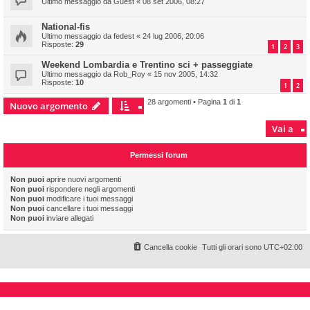
Ultimo messaggio da
Guest
«
08 set 2006, 08:27
National-fis
Ultimo messaggio da
fedest
«
24 lug 2006, 20:06
Risposte:
29
1
2
3
Weekend Lombardia e Trentino sci + passeggiate
Ultimo messaggio da
Rob_Roy
«
15 nov 2005, 14:32
Risposte:
10
1
2
28 argomenti • Pagina
1
di
1
Nuovo argomento
Vai a
Permessi forum
Non puoi
aprire nuovi argomenti
Non puoi
rispondere negli argomenti
Non puoi
modificare i tuoi messaggi
Non puoi
cancellare i tuoi messaggi
Non puoi
inviare allegati
Cancella cookie
Tutti gli orari sono
UTC+02:00