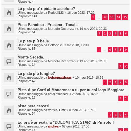
Risposte:
4
La pista piu' ripida in assoluto?
Ultimo messaggio da
Redbull123
«
16 gen 2023, 17:22
Risposte:
141
1
12
13
14
15
…
Pista Paradiso - Presena - Tonale
Ultimo messaggio da
Marcello Desenzani
«
19 nov 2021, 20:33
Risposte:
51
1
2
3
4
5
6
Le piste più belle.
Ultimo messaggio da
ziettone
«
03 dic 2018, 17:30
Risposte:
87
1
6
7
8
9
…
Monte Seceda.
Ultimo messaggio da
Marcello Desenzani
«
19 apr 2018, 12:02
Risposte:
14
1
2
Le piste più lunghe?
Ultimo messaggio da
lotharmatthaus
«
10 mag 2016, 10:53
Risposte:
42
1
2
3
4
5
Pista Alpe Corti al Mottarone: a tu per tu col lago Maggiore
Ultimo messaggio da
hotel excelsior
«
23 feb 2013, 16:23
Risposte:
13
1
2
piste nere cercasi
Ultimo messaggio da
Vertical Limit
«
09 feb 2013, 21:18
Risposte:
34
1
2
3
4
Ed ora è arrivata la "DOLOMITICA STAR" di Pinzolo!!
Ultimo messaggio da
andrea
«
07 gen 2012, 17:30
Risposte:
14