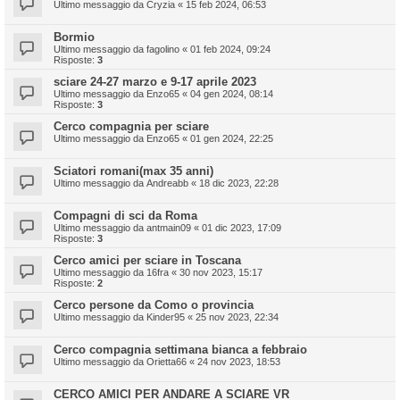
Ultimo messaggio da
Cryzia
«
15 feb 2024, 06:53
Bormio
Ultimo messaggio da
fagolino
«
01 feb 2024, 09:24
Risposte:
3
sciare 24-27 marzo e 9-17 aprile 2023
Ultimo messaggio da
Enzo65
«
04 gen 2024, 08:14
Risposte:
3
Cerco compagnia per sciare
Ultimo messaggio da
Enzo65
«
01 gen 2024, 22:25
Sciatori romani(max 35 anni)
Ultimo messaggio da
Andreabb
«
18 dic 2023, 22:28
Compagni di sci da Roma
Ultimo messaggio da
antmain09
«
01 dic 2023, 17:09
Risposte:
3
Cerco amici per sciare in Toscana
Ultimo messaggio da
16fra
«
30 nov 2023, 15:17
Risposte:
2
Cerco persone da Como o provincia
Ultimo messaggio da
Kinder95
«
25 nov 2023, 22:34
Cerco compagnia settimana bianca a febbraio
Ultimo messaggio da
Orietta66
«
24 nov 2023, 18:53
CERCO AMICI PER ANDARE A SCIARE VR