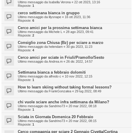
Ultimo messaggio da
Isabella Verona
«
22 ott 2023, 13:16
Risposte:
1
cerco settimana bianca in gruppo
Ultimo messaggio da
lilysnape
«
16 ott 2023, 11:36
Risposte:
6
Cerco amici per la prossima settimana bianca
Ultimo messaggio da
Michele L
«
28 ago 2023, 09:41
Risposte:
2
Consiglio zona Chiusa (Bz) per sciare a marzo
Ultimo messaggio da
helendam
«
30 giu 2023, 11:23
Risposte:
4
Cerco amici per sciate in Friuli/Pramollo/Sesto
Ultimo messaggio da
Andrea.m
«
26 dic 2022, 14:57
Settimana bianca a febbraio dolomiti
Ultimo messaggio da
alfredo c
«
10 nov 2022, 12:15
Risposte:
1
How to learn skiing without taking formal lessons?
Ultimo messaggio da
FrankGonzalea
«
29 lug 2022, 08:49
chi vuole sciare anche infra settimana da Milano?
Ultimo messaggio da
Sandrino73
«
20 mar 2022, 08:18
Risposte:
1
Sciata in Giornata Domenica 20 Febbraio
Ultimo messaggio da
Sandrino73
«
20 mar 2022, 08:15
Risposte:
1
Cerco compagnia per sciare 2 Gennaio Civetta/Cortina