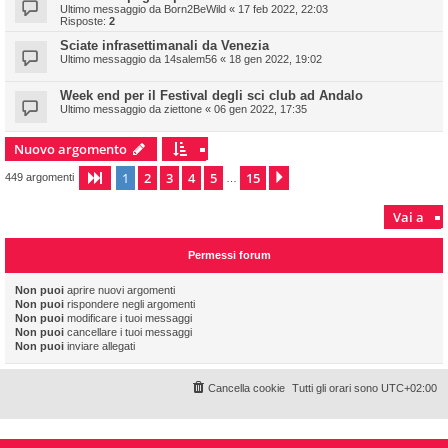
Ultimo messaggio da
Born2BeWild
«
17 feb 2022, 22:03
Risposte:
2
Sciate infrasettimanali da Venezia
Ultimo messaggio da
14salem56
«
18 gen 2022, 19:02
Week end per il Festival degli sci club ad Andalo
Ultimo messaggio da
ziettone
«
06 gen 2022, 17:35
Nuovo argomento
1
2
3
4
5
15
Pagina
1
di
15
Prossimo
449 argomenti
…
Vai a
Permessi forum
Non puoi
aprire nuovi argomenti
Non puoi
rispondere negli argomenti
Non puoi
modificare i tuoi messaggi
Non puoi
cancellare i tuoi messaggi
Non puoi
inviare allegati
Cancella cookie
Tutti gli orari sono
UTC+02:00