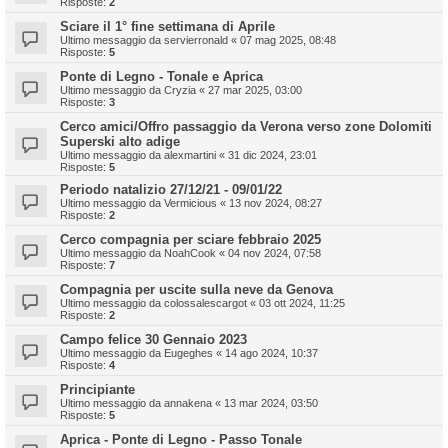
Risposte:
2
Sciare il 1° fine settimana di Aprile
Ultimo messaggio da
servierronald
«
07 mag 2025, 08:48
Risposte:
5
Ponte di Legno - Tonale e Aprica
Ultimo messaggio da
Cryzia
«
27 mar 2025, 03:00
Risposte:
3
Cerco amici/Offro passaggio da Verona verso zone Dolomiti
Superski alto adige
Ultimo messaggio da
alexmartini
«
31 dic 2024, 23:01
Risposte:
5
Periodo natalizio 27/12/21 - 09/01/22
Ultimo messaggio da
Vermicious
«
13 nov 2024, 08:27
Risposte:
2
Cerco compagnia per sciare febbraio 2025
Ultimo messaggio da
NoahCook
«
04 nov 2024, 07:58
Risposte:
7
Compagnia per uscite sulla neve da Genova
Ultimo messaggio da
colossalescargot
«
03 ott 2024, 11:25
Risposte:
2
Campo felice 30 Gennaio 2023
Ultimo messaggio da
Eugeghes
«
14 ago 2024, 10:37
Risposte:
4
Principiante
Ultimo messaggio da
annakena
«
13 mar 2024, 03:50
Risposte:
5
Aprica - Ponte di Legno - Passo Tonale