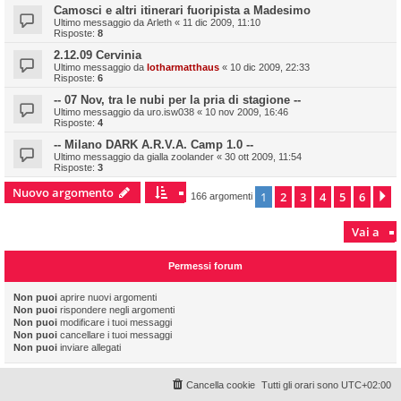
Camosci e altri itinerari fuoripista a Madesimo
Ultimo messaggio da
Arleth
«
11 dic 2009, 11:10
Risposte:
8
2.12.09 Cervinia
Ultimo messaggio da
lotharmatthaus
«
10 dic 2009, 22:33
Risposte:
6
-- 07 Nov, tra le nubi per la pria di stagione --
Ultimo messaggio da
uro.isw038
«
10 nov 2009, 16:46
Risposte:
4
-- Milano DARK A.R.V.A. Camp 1.0 --
Ultimo messaggio da
gialla zoolander
«
30 ott 2009, 11:54
Risposte:
3
Nuovo argomento
1
2
3
4
5
6
P
166 argomenti
Vai a
Permessi forum
Non puoi
aprire nuovi argomenti
Non puoi
rispondere negli argomenti
Non puoi
modificare i tuoi messaggi
Non puoi
cancellare i tuoi messaggi
Non puoi
inviare allegati
Cancella cookie
Tutti gli orari sono
UTC+02:00