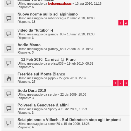
Ultimo messaggio da
lotharmatthaus
«
13 apr 2010, 11:18
Risposte:
6
Nuove norme sullo sci alpinismo
Ultimo messaggio da
robertocag
«
20 mar 2010, 18:00
Risposte:
13
1
2
video da "tutubo":-)
Ultimo messaggio da
giampy_88
«
18 mar 2010, 19:33
Risposte:
3
Addio Mamo
Ultimo messaggio da
giampy_88
«
26 feb 2010, 19:54
Risposte:
3
-- 13 Feb 2010, Carnival @ Piure --
Ultimo messaggio da
uro.isw038
«
19 feb 2010, 09:39
Risposte:
5
Freeride sul Monte Bianco
Ultimo messaggio da
pippo
«
27 gen 2010, 15:37
Risposte:
27
1
2
3
Soda Dura 2010
Ultimo messaggio da
sergio
«
22 dic 2009, 10:08
Risposte:
3
Polverella Genovese & affini
Ultimo messaggio da
Sporty
«
19 dic 2009, 10:53
Risposte:
3
Scialpinismo a Villach - Sul Dobratsch stop agli impianti
Ultimo messaggio da
simon70
«
15 dic 2009, 13:26
Risposte:
4