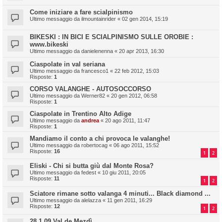
Come iniziare a fare scialpinismo
Ultimo messaggio da
ilmountainrider
«
02 gen 2014, 15:19
BIKESKI : IN BICI E SCIALPINISMO SULLE OROBIE :
www.bikeski
Ultimo messaggio da
danielenenna
«
20 apr 2013, 16:30
Ciaspolate in val seriana
Ultimo messaggio da
francesco1
«
22 feb 2012, 15:03
Risposte:
1
CORSO VALANGHE - AUTOSOCCORSO
Ultimo messaggio da
Werner82
«
20 gen 2012, 06:58
Risposte:
1
Ciaspolate in Trentino Alto Adige
Ultimo messaggio da
andrea
«
20 ago 2011, 11:47
Risposte:
1
Mandiamo il conto a chi provoca le valanghe!
Ultimo messaggio da
robertocag
«
06 ago 2011, 15:52
Risposte:
16
1
2
Eliski - Chi si butta giù dal Monte Rosa?
Ultimo messaggio da
fedest
«
10 giu 2011, 20:05
Risposte:
11
1
2
Sciatore rimane sotto valanga 4 minuti... Black diamond ...
Ultimo messaggio da
alelazza
«
11 gen 2011, 16:29
Risposte:
12
1
2
28.1.09 Val de Mezdì