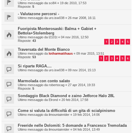
Ultimo messaggio da
sci84
«
19 dic 2010, 17:53
Risposte:
5
- Valutazone percorsi -
Ultimo messaggio da
uro.isw038
«
26 mar 2008, 16:11
Fuoripista Monterosaski: Balma + Gabiet +
Bettola+Stolemberg
Ultimo messaggio da
l2101t
«
04 nov 2016, 12:50
Risposte:
43
1
2
3
4
5
Traversata del Monte Bianco
Ultimo messaggio da
lotharmatthaus
«
09 mar 2015, 13:51
Risposte:
53
1
2
3
4
5
6
Si riparte RAGA....
Ultimo messaggio da
uro.isw038
«
09 nov 2014, 15:13
Marmolada con conto salato
Ultimo messaggio da
robertocag
«
27 apr 2014, 19:33
Risposte:
5
Sondaggio Black Diamond e zaino Jetforce Halo 28L
Ultimo messaggio da
Elrond
«
20 feb 2014, 17:58
Come si valuta la difficoltà di un gita di scialpinismo
Ultimo messaggio da
ilmountainrider
«
19 feb 2014, 14:06
Freeride nelle Dolomiti: 5 domande a Francesco Tremolada
Ultimo messaggio da
ilmountainrider
«
04 feb 2014, 13:49