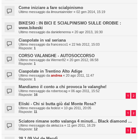
Come iniziare a fare scialpinismo
Ultimo messaggio da
ilmountainrider
«
02 gen 2014, 15:19
BIKESKI : IN BICI E SCIALPINISMO SULLE OROBIE :
www.bikeski
Ultimo messaggio da
danielenenna
«
20 apr 2013, 16:30
Ciaspolate in val seriana
Ultimo messaggio da
francesco1
«
22 feb 2012, 15:03
Risposte:
1
CORSO VALANGHE - AUTOSOCCORSO
Ultimo messaggio da
Werner82
«
20 gen 2012, 06:58
Risposte:
1
Ciaspolate in Trentino Alto Adige
Ultimo messaggio da
andrea
«
20 ago 2011, 11:47
Risposte:
1
Mandiamo il conto a chi provoca le valanghe!
Ultimo messaggio da
robertocag
«
06 ago 2011, 15:52
Risposte:
16
1
2
Eliski - Chi si butta giù dal Monte Rosa?
Ultimo messaggio da
fedest
«
10 giu 2011, 20:05
Risposte:
11
1
2
Sciatore rimane sotto valanga 4 minuti... Black diamond ...
Ultimo messaggio da
alelazza
«
11 gen 2011, 16:29
Risposte:
12
1
2
28.1.09 Val de Mezdì