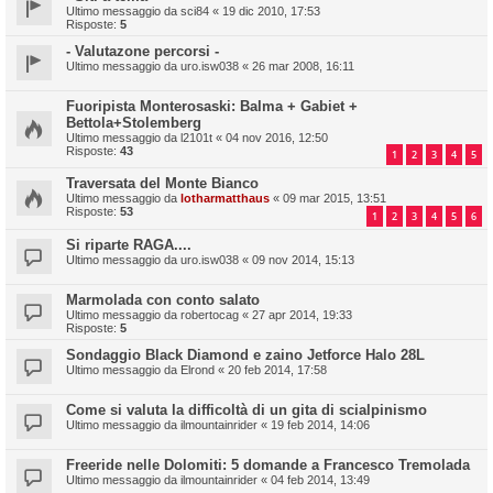
Ultimo messaggio da
sci84
«
19 dic 2010, 17:53
Risposte:
5
- Valutazone percorsi -
Ultimo messaggio da
uro.isw038
«
26 mar 2008, 16:11
Fuoripista Monterosaski: Balma + Gabiet +
Bettola+Stolemberg
Ultimo messaggio da
l2101t
«
04 nov 2016, 12:50
Risposte:
43
1
2
3
4
5
Traversata del Monte Bianco
Ultimo messaggio da
lotharmatthaus
«
09 mar 2015, 13:51
Risposte:
53
1
2
3
4
5
6
Si riparte RAGA....
Ultimo messaggio da
uro.isw038
«
09 nov 2014, 15:13
Marmolada con conto salato
Ultimo messaggio da
robertocag
«
27 apr 2014, 19:33
Risposte:
5
Sondaggio Black Diamond e zaino Jetforce Halo 28L
Ultimo messaggio da
Elrond
«
20 feb 2014, 17:58
Come si valuta la difficoltà di un gita di scialpinismo
Ultimo messaggio da
ilmountainrider
«
19 feb 2014, 14:06
Freeride nelle Dolomiti: 5 domande a Francesco Tremolada
Ultimo messaggio da
ilmountainrider
«
04 feb 2014, 13:49