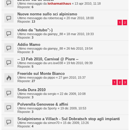
Ultimo messaggio da
lotharmatthaus
«
13 apr 2010, 11:18
Risposte:
6
Nuove norme sullo sci alpinismo
Ultimo messaggio da
robertocag
«
20 mar 2010, 18:00
Risposte:
13
1
2
video da "tutubo":-)
Ultimo messaggio da
giampy_88
«
18 mar 2010, 19:33
Risposte:
3
Addio Mamo
Ultimo messaggio da
giampy_88
«
26 feb 2010, 19:54
Risposte:
3
-- 13 Feb 2010, Carnival @ Piure --
Ultimo messaggio da
uro.isw038
«
19 feb 2010, 09:39
Risposte:
5
Freeride sul Monte Bianco
Ultimo messaggio da
pippo
«
27 gen 2010, 15:37
Risposte:
27
1
2
3
Soda Dura 2010
Ultimo messaggio da
sergio
«
22 dic 2009, 10:08
Risposte:
3
Polverella Genovese & affini
Ultimo messaggio da
Sporty
«
19 dic 2009, 10:53
Risposte:
3
Scialpinismo a Villach - Sul Dobratsch stop agli impianti
Ultimo messaggio da
simon70
«
15 dic 2009, 13:26
Risposte:
4