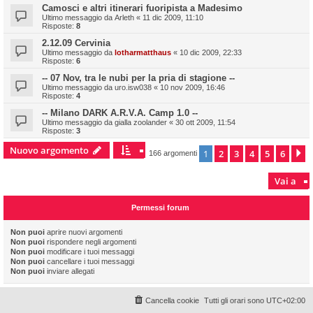
Camosci e altri itinerari fuoripista a Madesimo
Ultimo messaggio da
Arleth
«
11 dic 2009, 11:10
Risposte:
8
2.12.09 Cervinia
Ultimo messaggio da
lotharmatthaus
«
10 dic 2009, 22:33
Risposte:
6
-- 07 Nov, tra le nubi per la pria di stagione --
Ultimo messaggio da
uro.isw038
«
10 nov 2009, 16:46
Risposte:
4
-- Milano DARK A.R.V.A. Camp 1.0 --
Ultimo messaggio da
gialla zoolander
«
30 ott 2009, 11:54
Risposte:
3
Nuovo argomento
1
2
3
4
5
6
P
166 argomenti
Vai a
Permessi forum
Non puoi
aprire nuovi argomenti
Non puoi
rispondere negli argomenti
Non puoi
modificare i tuoi messaggi
Non puoi
cancellare i tuoi messaggi
Non puoi
inviare allegati
Cancella cookie
Tutti gli orari sono
UTC+02:00