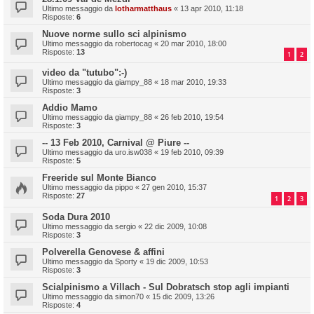
Ultimo messaggio da
lotharmatthaus
«
13 apr 2010, 11:18
Risposte:
6
Nuove norme sullo sci alpinismo
Ultimo messaggio da
robertocag
«
20 mar 2010, 18:00
Risposte:
13
1
2
video da "tutubo":-)
Ultimo messaggio da
giampy_88
«
18 mar 2010, 19:33
Risposte:
3
Addio Mamo
Ultimo messaggio da
giampy_88
«
26 feb 2010, 19:54
Risposte:
3
-- 13 Feb 2010, Carnival @ Piure --
Ultimo messaggio da
uro.isw038
«
19 feb 2010, 09:39
Risposte:
5
Freeride sul Monte Bianco
Ultimo messaggio da
pippo
«
27 gen 2010, 15:37
Risposte:
27
1
2
3
Soda Dura 2010
Ultimo messaggio da
sergio
«
22 dic 2009, 10:08
Risposte:
3
Polverella Genovese & affini
Ultimo messaggio da
Sporty
«
19 dic 2009, 10:53
Risposte:
3
Scialpinismo a Villach - Sul Dobratsch stop agli impianti
Ultimo messaggio da
simon70
«
15 dic 2009, 13:26
Risposte:
4