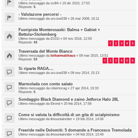
Ultimo messaggio da
sci84
«
19 dic 2010, 17:53
Risposte:
5
- Valutazone percorsi -
Ultimo messaggio da
uro.isw038
«
26 mar 2008, 16:11
Fuoripista Monterosaski: Balma + Gabiet +
Bettola+Stolemberg
Ultimo messaggio da
l2101t
«
04 nov 2016, 12:50
Risposte:
43
1
2
3
4
5
Traversata del Monte Bianco
Ultimo messaggio da
lotharmatthaus
«
09 mar 2015, 13:51
Risposte:
53
1
2
3
4
5
6
Si riparte RAGA....
Ultimo messaggio da
uro.isw038
«
09 nov 2014, 15:13
Marmolada con conto salato
Ultimo messaggio da
robertocag
«
27 apr 2014, 19:33
Risposte:
5
Sondaggio Black Diamond e zaino Jetforce Halo 28L
Ultimo messaggio da
Elrond
«
20 feb 2014, 17:58
Come si valuta la difficoltà di un gita di scialpinismo
Ultimo messaggio da
ilmountainrider
«
19 feb 2014, 14:06
Freeride nelle Dolomiti: 5 domande a Francesco Tremolada
Ultimo messaggio da
ilmountainrider
«
04 feb 2014, 13:49