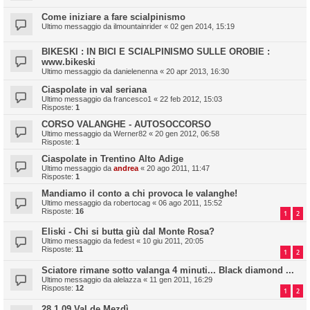
Come iniziare a fare scialpinismo
Ultimo messaggio da
ilmountainrider
«
02 gen 2014, 15:19
BIKESKI : IN BICI E SCIALPINISMO SULLE OROBIE :
www.bikeski
Ultimo messaggio da
danielenenna
«
20 apr 2013, 16:30
Ciaspolate in val seriana
Ultimo messaggio da
francesco1
«
22 feb 2012, 15:03
Risposte:
1
CORSO VALANGHE - AUTOSOCCORSO
Ultimo messaggio da
Werner82
«
20 gen 2012, 06:58
Risposte:
1
Ciaspolate in Trentino Alto Adige
Ultimo messaggio da
andrea
«
20 ago 2011, 11:47
Risposte:
1
Mandiamo il conto a chi provoca le valanghe!
Ultimo messaggio da
robertocag
«
06 ago 2011, 15:52
Risposte:
16
1
2
Eliski - Chi si butta giù dal Monte Rosa?
Ultimo messaggio da
fedest
«
10 giu 2011, 20:05
Risposte:
11
1
2
Sciatore rimane sotto valanga 4 minuti... Black diamond ...
Ultimo messaggio da
alelazza
«
11 gen 2011, 16:29
Risposte:
12
1
2
28.1.09 Val de Mezdì