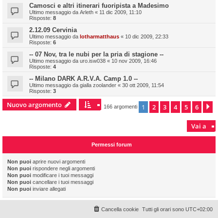
Camosci e altri itinerari fuoripista a Madesimo
Ultimo messaggio da
Arleth
«
11 dic 2009, 11:10
Risposte:
8
2.12.09 Cervinia
Ultimo messaggio da
lotharmatthaus
«
10 dic 2009, 22:33
Risposte:
6
-- 07 Nov, tra le nubi per la pria di stagione --
Ultimo messaggio da
uro.isw038
«
10 nov 2009, 16:46
Risposte:
4
-- Milano DARK A.R.V.A. Camp 1.0 --
Ultimo messaggio da
gialla zoolander
«
30 ott 2009, 11:54
Risposte:
3
Nuovo argomento
1
2
3
4
5
6
P
166 argomenti
Vai a
Permessi forum
Non puoi
aprire nuovi argomenti
Non puoi
rispondere negli argomenti
Non puoi
modificare i tuoi messaggi
Non puoi
cancellare i tuoi messaggi
Non puoi
inviare allegati
Cancella cookie
Tutti gli orari sono
UTC+02:00