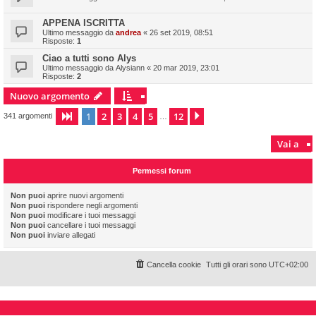
APPENA ISCRITTA
Ultimo messaggio da
andrea
«
26 set 2019, 08:51
Risposte:
1
Ciao a tutti sono Alys
Ultimo messaggio da
Alysiann
«
20 mar 2019, 23:01
Risposte:
2
Nuovo argomento
1
2
3
4
5
12
Pagina
1
di
12
Prossimo
341 argomenti
…
Vai a
Permessi forum
Non puoi
aprire nuovi argomenti
Non puoi
rispondere negli argomenti
Non puoi
modificare i tuoi messaggi
Non puoi
cancellare i tuoi messaggi
Non puoi
inviare allegati
Cancella cookie
Tutti gli orari sono
UTC+02:00