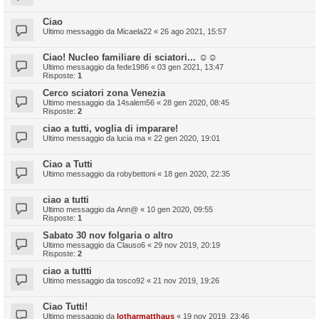
Ciao
Ultimo messaggio da
Micaela22
«
26 ago 2021, 15:57
Ciao! Nucleo familiare di sciatori... ☺️☺️
Ultimo messaggio da
fede1986
«
03 gen 2021, 13:47
Risposte:
1
Cerco sciatori zona Venezia
Ultimo messaggio da
14salem56
«
28 gen 2020, 08:45
Risposte:
2
ciao a tutti, voglia di imparare!
Ultimo messaggio da
lucia ma
«
22 gen 2020, 19:01
Ciao a Tutti
Ultimo messaggio da
robybettoni
«
18 gen 2020, 22:35
ciao a tutti
Ultimo messaggio da
Ann@
«
10 gen 2020, 09:55
Risposte:
1
Sabato 30 nov folgaria o altro
Ultimo messaggio da
Clauso6
«
29 nov 2019, 20:19
Risposte:
2
ciao a tuttti
Ultimo messaggio da
tosco92
«
21 nov 2019, 19:26
Ciao Tutti!
Ultimo messaggio da
lotharmatthaus
«
19 nov 2019, 23:46